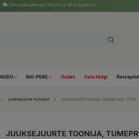
Tarne pakiautomaati TASUTA al 49 € / poodi 0 €
-KODU
BIO-PERE
Outlet
Osta Hulgi
Retseptid
Juuksejuurte toonijad
Juuksejuurte toonija, tumepruun, 75ml
JUUKSEJUURTE TOONIJA, TUMEPR