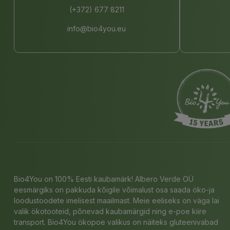
(+372) 677 8211
info@bio4you.eu
Bio4You on 100% Eesti kaubamärk! Albero Verde OÜ
eesmärgiks on pakkuda kõigile võimalust osa saada öko-ja
loodustoodete imelisest maailmast. Meie eeliseks on väga lai
valik ökotooteid, põnevad kaubamärgid ning e-poe kiire
transport. Bio4You ökopoe valikus on näiteks gluteenivabad