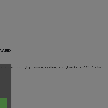
AARID
l, sodium cocoyl glutamate, cystine, lauroyl arginine, C12-13 alkyl
,