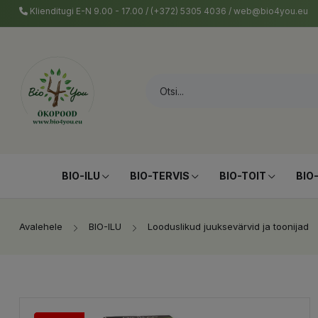
Klienditugi E-N 9.00 - 17.00 / (+372) 5305 4036 / web@bio4you.eu
BIO-ILU
BIO-TERVIS
BIO-TOIT
BIO
Avalehele
BIO-ILU
Looduslikud juuksevärvid ja toonijad