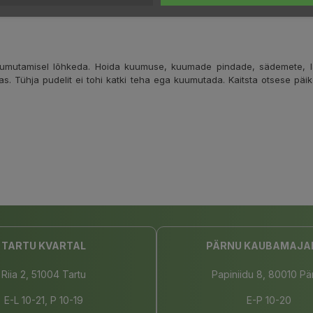
kuumutamisel lõhkeda. Hoida kuumuse, kuumade pindade, sädemete, laht
as. Tühja pudelit ei tohi katki teha ega kuumutada. Kaitsta otsese päik
TARTU KVARTAL
PÄRNU KAUBAMAJA
Riia 2, 51004 Tartu
Papiniidu 8, 80010 Pä
E-L 10-21, P 10-19
E-P 10-20