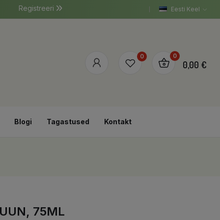
Registreeri
Eesti Keel
0
0
0,00 €
Blogi
Tagastused
Kontakt
UUN, 75ML