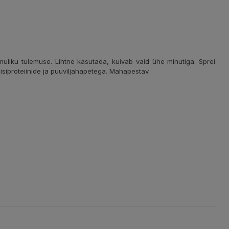
liku tulemuse. Lihtne kasutada, kuivab vaid ühe minutiga. Sprei
iisiproteiinide ja puuviljahapetega. Mahapestav.