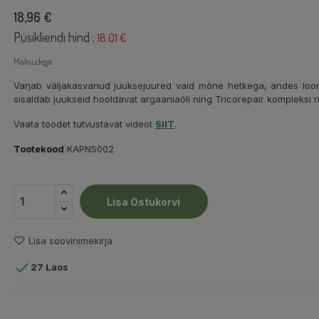
18,96 €
Püsikliendi hind :
18.01 €
Maksudega
Varjab väljakasvanud juuksejuured vaid mõne hetkega, andes loomu
sisaldab juukseid hooldavat argaaniaõli ning Tricorepair kompleksi r
Vaata toodet tutvustavat videot
SIIT
.
Tootekood
KAPNS002
Lisa Ostukorvi
Lisa soovinimekirja

27 Laos