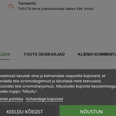
Tarneinfo
TASUTA tarne pakiautomaati alates 49€ ostust
ELDUS
TOOTE ÜKSIKASJAD
KLIENDI KOMMENT
 parfum/fragrance, iron oxides/CI 77492, iron oxides/CI 77491, pantheno
veebisait kasutab oma ja kolmandate osapoolte küpsiseid, et
sa kernel oil*, acqua/water, hydrolyzed rice protein, sodium benzoate.
ndada teie sirvimiskogemust ja täiustada meie teenuseid,
üüsides teie sirvimisharjumusi. Nõustudes küpsiste kasutamisega
psake nuppu "Nõustu".
iste poliitika
Kohandage küpsised
KEELDU KÕIGIST
NÕUSTUN