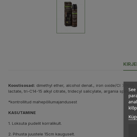
KIRJ
Koostisosad:
dimethyl ether, alcohol denat., iron oxide/CI 77499,
See 
lactate, tri-C14-15 alkyl citrate, tridecyl salicylate, argania spino
para
anal
*kontrollitud mahepõllumajandusest
klõ
KASUTAMINE
Küps
1. Loksuta pudelit korralikult.
2. Pihusta juustele 15cm kauguselt.