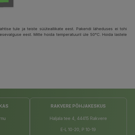
ise tule ja teiste süüteallikate eest. Pakendi läheduses ei tohi
esevalguse eest. Mitte hoida temperatuuril üle 50°C. Hoida lastele
KAS
RAKVERE PÕHJAKESKUS
rnu
Haljala tee 4, 44415 Rakvere
E-L 10-20, P 10-19