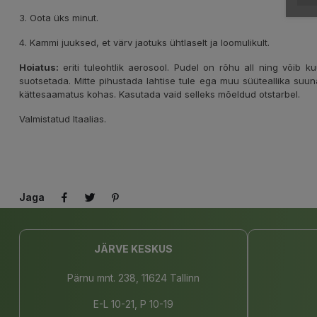
3. Oota üks minut.
4. Kammi juuksed, et värv jaotuks ühtlaselt ja loomulikult.
Hoiatus:
eriti tuleohtlik aerosool. Pudel on rõhu all ning võib 
suotsetada. Mitte pihustada lahtise tule ega muu süüteallika suun
kättesaamatus kohas. Kasutada vaid selleks mõeldud otstarbel.
Valmistatud Itaalias.
Jaga
JÄRVE KESKUS
Pärnu mnt. 238, 11624 Tallinn
E-L 10-21, P 10-19