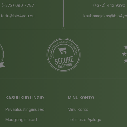
(+372) 680 7787
(+372) 442 9390
tartu@bio4you.eu
kaubamajakas@bio4yo
KASULIKUD LINGID
MINU KONTO
Privaatsustingimused
Minu Konto
Müügitingimused
Tellimuste Ajalugu