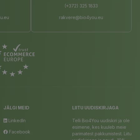
(+372) 325 1833
u.eu
rakvere@bio4you.eu
JÄLGI MEID
LIITU UUDISKIRJAGA
LinkedIn
Telli Bio4You uudiskiri ja ole
esimene, kes kuuleb meie
Facebook
parimatest pakkumistest. Liitu