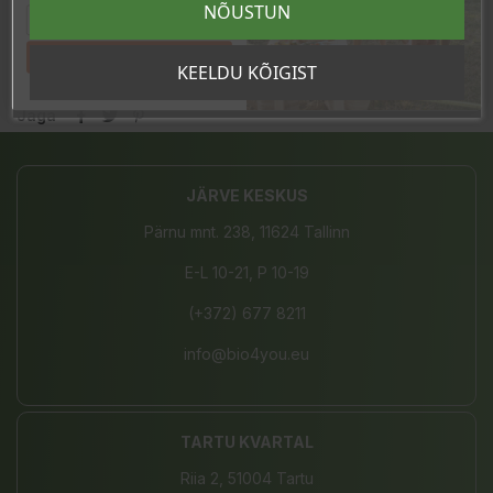
NÕUSTUN
Valmistatud Itaalias.
Tahan sooduskoodi!
KEELDU KÕIGIST
Jaga
JÄRVE KESKUS
Pärnu mnt. 238, 11624 Tallinn
E-L 10-21, P 10-19
(+372) 677 8211
info@bio4you.eu
TARTU KVARTAL
Riia 2, 51004 Tartu