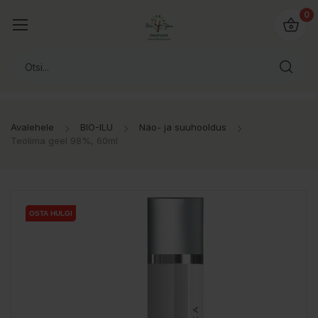
0
Avalehele
BIO-ILU
Näo- ja suuhooldus
Teolima geel 98%, 60ml
OSTA HULGI
OSTA HULGI