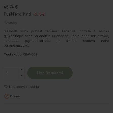
45,74 €
Püsikliendi hind :
43.45 €
Maksudega
Sisaldab 98% puhast teolima. Teolimas loomulikult esinev
glükoolhape aitab naharakke uuendada. Sobib ideaalselt armide,
kortsude, pigmendilaikude ja aknele kalduva naha
parandamiseks.
Tootekood
XBAV002
Lisa Ostukorvi
Lisa soovinimekirja

Otsas