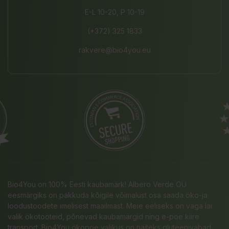
E-L 10-20, P 10-19
(+372) 325 1833
rakvere@bio4you.eu
Bio4You on 100% Eesti kaubamärk! Albero Verde OÜ
eesmärgiks on pakkuda kõigile võimalust osa saada öko-ja
loodustoodete imelisest maailmast. Meie eeliseks on väga lai
valik ökotooteid, põnevad kaubamärgid ning e-poe kiire
transport. Bio4You ökopoe valikus on näiteks gluteenivabad