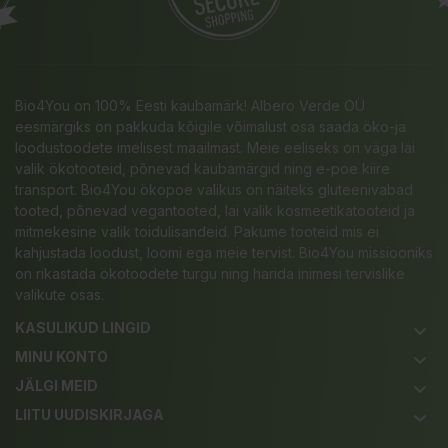
Bio4You on 100% Eesti kaubamärk! Albero Verde OÜ
eesmärgiks on pakkuda kõigile võimalust osa saada öko-ja
loodustoodete imelisest maailmast. Meie eeliseks on väga lai
valik ökotooteid, põnevad kaubamärgid ning e-poe kiire
transport. Bio4You ökopoe valikus on näiteks gluteenivabad
tooted, põnevad vegantooted, lai valik kosmeetikatooteid ja
mitmekesine valik toidulisandeid. Pakume tooteid mis ei
kahjustada loodust, loomi ega meie tervist. Bio4You missiooniks
on rikastada ökotoodete turgu ning harida inimesi tervislike
valikute osas.
KASULIKUD LINGID
keyboard_arrow_down
MINU KONTO
keyboard_arrow_down
JÄLGI MEID
keyboard_arrow_down
LIITU UUDISKIRJAGA
keyboard_arrow_down