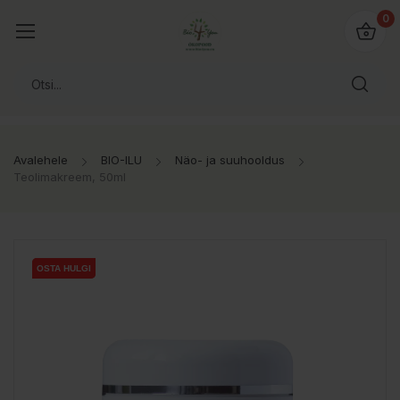
0
Avalehele
BIO-ILU
Näo- ja suuhooldus
Teolimakreem, 50ml
OSTA HULGI
OSTA HULGI