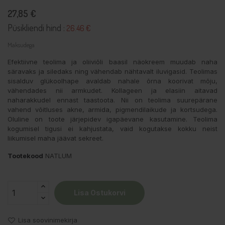
27,85 €
Püsikliendi hind :
26.46 €
Maksudega
Efektiivne teolima ja oliiviõli baasil näokreem muudab naha
säravaks ja siledaks ning vähendab nähtavalt iluvigasid. Teolimas
sisalduv glükoolhape avaldab nahale õrna koorivat mõju,
vähendades nii armkudet. Kollageen ja elasiin aitavad
naharakkudel ennast taastoota. Nii on teolima suurepärane
vahend võitluses akne, armida, pigmendilaikude ja kortsudega.
Oluline on toote järjepidev igapäevane kasutamine. Teolima
kogumisel tigusi ei kahjustata, vaid kogutakse kokku neist
liikumisel maha jäävat sekreet.
Tootekood
NATLUM
Lisa Ostukorvi
Lisa soovinimekirja