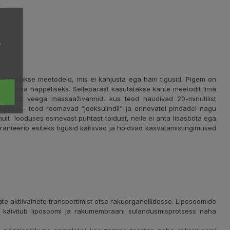
,
utatakse meetodeid, mis ei kahjusta ega häiri tigusid. Pigem on
uutub lima happeliseks. Sellepärast kasutatakse kahte meetodit lima
leeritud veega massaaživannid, kus teod naudivad 20-minutilist
ažööri – teod roomavad “jooksulindil” ja erinevatel pindadel nagu
lt looduses esinevast puhtast toidust, neile ei anta lisasööta ega
aranteerib esiteks tigusid kaitsvad ja hoidvad kasvatamistingimused
e aktiivainete transportimist otse rakuorganellidesse. Liposoomide
 käivitub liposoomi ja rakumembraani sulandusmisprotsess naha