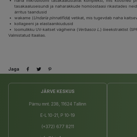
naha mikrobioomi tasakaalustavat kompleksi, mis koosneb pru
tasakaaluseisundi ja naharakkude homöostaasi rikastades neid 
ärritus taandusid
wakame (
Undaria pinnatifida
) vetikat, mis tugevdab naha kaitse
kollageeni ja elastaanikiudusid
loomulikku UV-kaitset vägiheina (
Verbasco L.
) õieekstraktist (SP
Valmistatud Itaalias.
Jaga
JÄRVE KESKUS
Pärnu mnt. 238, 11624 Tallinn
E-L 10-21, P 10-19
(+372) 677 8211