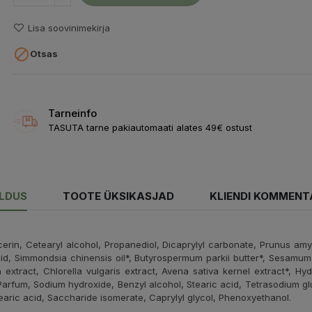
Lisa soovinimekirja

Otsas
Tarneinfo
TASUTA tarne pakiautomaati alates 49€ ostust
ELDUS
TOOTE ÜKSIKASJAD
KLIENDI KOMMENT
cerin, Cetearyl alcohol, Propanediol, Dicaprylyl carbonate, Prunus amyg
ic acid, Simmondsia chinensis oil*, Butyrospermum parkii butter*, Sesam
a extract, Chlorella vulgaris extract, Avena sativa kernel extract*, Hy
 Parfum, Sodium hydroxide, Benzyl alcohol, Stearic acid, Tetrasodium g
tearic acid, Saccharide isomerate, Caprylyl glycol, Phenoxyethanol.