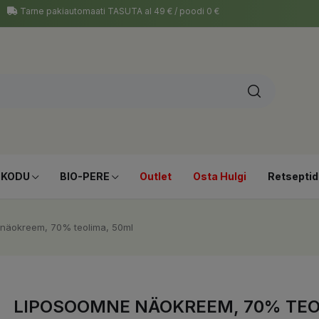
Tarne pakiautomaati TASUTA al 49 € / poodi 0 €
-KODU
BIO-PERE
Outlet
Osta Hulgi
Retseptid
näokreem, 70% teolima, 50ml
LIPOSOOMNE NÄOKREEM, 70% TEO