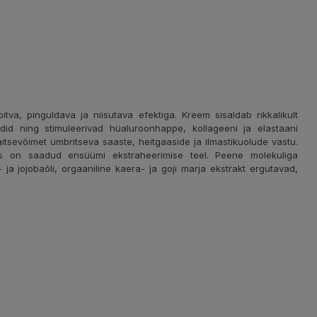
va, pinguldava ja niisutava efektiga. Kreem sisaldab rikkalikult
id ning stimuleerivad hüaluroonhappe, kollageeni ja elastaani
itsevõimet ümbritseva saaste, heitgaaside ja ilmastikuolude vastu.
 on saadud ensüümi ekstraheerimise teel. Peene molekuliga
ja jojobaõli, orgaaniline kaera- ja goji marja ekstrakt ergutavad,