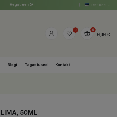
Registreeri
Eesti Keel
0
0
0,00 €
Blogi
Tagastused
Kontakt
LIMA, 50ML