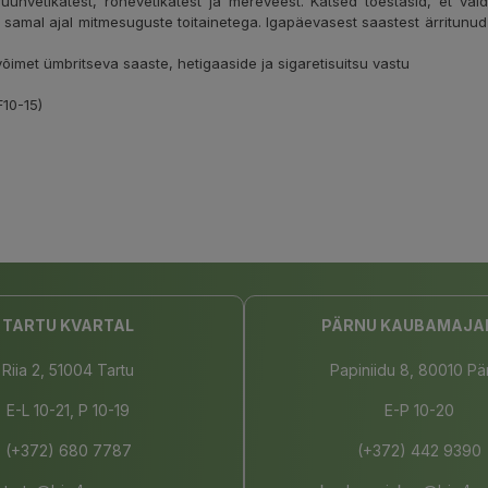
unvetikatest, rohevetikatest ja mereveest. Katsed tõestasid, et va
samal ajal mitmesuguste toitainetega. Igapäevasest saastest ärritunu
võimet ümbritseva saaste, hetigaaside ja sigaretisuitsu vastu
F10-15)
TARTU KVARTAL
PÄRNU KAUBAMAJA
Riia 2, 51004 Tartu
Papiniidu 8, 80010 Pä
E-L 10-21, P 10-19
E-P 10-20
(+372) 680 7787
(+372) 442 9390