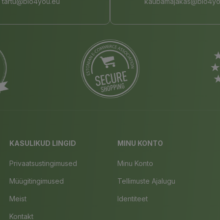
tartu@bio4you.eu
kaubamajakas@bio4yo
KASULIKUD LINGID
MINU KONTO
Privaatsustingimused
Minu Konto
Müügitingimused
Tellimuste Ajalugu
Meist
Identiteet
Kontakt