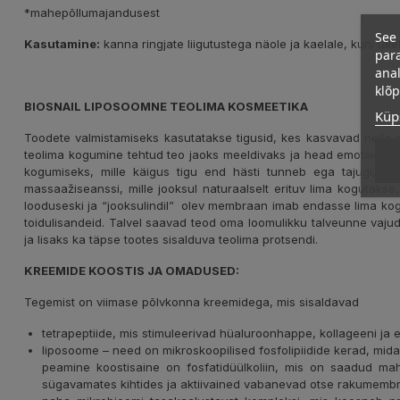
*mahepõllumajandusest
See 
Kasutamine:
kanna ringjate liigutustega näole ja kaelale, kuni täie
para
anal
klõ
BIOSNAIL LIPOSOOMNE TEOLIMA KOSMEETIKA
Küps
Toodete valmistamiseks kasutatakse tigusid, kes kasvavad neile
teolima kogumine tehtud teo jaoks meeldivaks ja head emotsiooni te
kogumiseks, mille käigus tigu end hästi tunneb ega tajugi, et
massaažiseanssi, mille jooksul naturaalselt erituv lima kogutaks
looduseski ja “jooksulindil” olev membraan imab endasse lima kogu
toidulisandeid. Talvel saavad teod oma loomulikku talveunne vajuda
ja lisaks ka täpse tootes sisalduva teolima protsendi.
KREEMIDE KOOSTIS JA OMADUSED:
Tegemist on viimase põlvkonna kreemidega, mis sisaldavad
tetrapeptiide, mis stimuleerivad hüaluroonhappe, kollageeni ja 
liposoome – need on mikroskoopilised fosfolipiidide kerad, mid
peamine koostisaine on fosfatidüülkoliin, mis on saadud m
sügavamates kihtides ja aktiivained vabanevad otse rakumemb