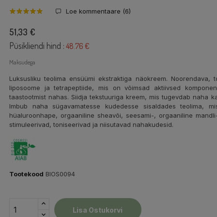
Loe kommentaare (
6
)
51,33 €
Püsikliendi hind :
48.76 €
Maksudega
Luksusliku teolima ensüümi ekstraktiga näokreem. Noorendava, toit
liposoome ja tetrapeptiide, mis on võimsad aktiivsed komponend
taastootmist nahas. Siidja tekstuuriga kreem, mis tugevdab naha ka
Imbub naha sügavamatesse kudedesse sisaldades teolima, mis
hüaluroonhape, orgaaniline sheavõi, seesami-, orgaaniline mandli- 
stimuleerivad, toniseerivad ja niisutavad nahakudesid.
Tootekood
BIOS0094
Lisa Ostukorvi