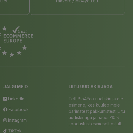
u.eu
rakvere@bio4you.eu
JÄLGI MEID
LIITU UUDISKIRJAGA
LinkedIn
Telli Bio4You uudiskiri ja ole
esimene, kes kuuleb meie
Facebook
parimatest pakkumistest. Liitu
uudiskirjaga ja naudi -10%
Instagram
soodustust esimeselt ostult.
TikTok