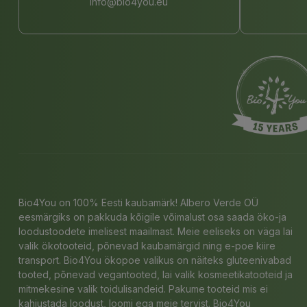
info@bio4you.eu
Bio4You on 100% Eesti kaubamärk! Albero Verde OÜ
eesmärgiks on pakkuda kõigile võimalust osa saada öko-ja
loodustoodete imelisest maailmast. Meie eeliseks on väga lai
valik ökotooteid, põnevad kaubamärgid ning e-poe kiire
transport. Bio4You ökopoe valikus on näiteks gluteenivabad
tooted, põnevad vegantooted, lai valik kosmeetikatooteid ja
mitmekesine valik toidulisandeid. Pakume tooteid mis ei
kahjustada loodust, loomi ega meie tervist. Bio4You