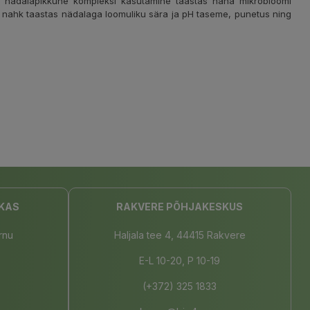
id nädalapikkune kompleksi kasutamine taastas naha mikrobioomi
d nahk taastas nädalaga loomuliku sära ja pH taseme, punetus ning
KAS
RAKVERE PÕHJAKESKUS
rnu
Haljala tee 4, 44415 Rakvere
E-L 10-20, P 10-19
(+372) 325 1833