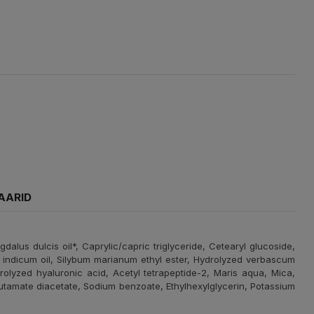
AARID
dalus dulcis oil*, Caprylic/capric triglyceride, Cetearyl glucoside,
um indicum oil, Silybum marianum ethyl ester, Hydrolyzed verbascum
drolyzed hyaluronic acid, Acetyl tetrapeptide-2, Maris aqua, Mica,
lutamate diacetate, Sodium benzoate, Ethylhexylglycerin, Potassium