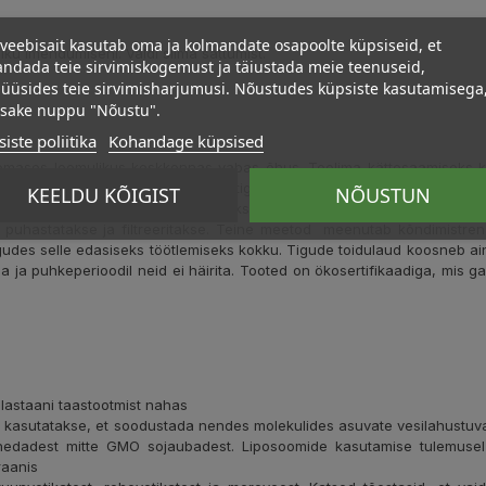
veebisait kasutab oma ja kolmandate osapoolte küpsiseid, et
liku imendumiseni. Väldi silma sattumist.
ndada teie sirvimiskogemust ja täiustada meie teenuseid,
üüsides teie sirvimisharjumusi. Nõustudes küpsiste kasutamisega
psake nuppu "Nõustu".
iste poliitika
Kohandage küpsised
 omases loomulikus keskkonnas vabas õhus. Teolima kättesaamiseks kas
kitavaks protseduuriks. Häiritud tigudel tekib atsidoos, mille tõttu m
KEELDU KÕIGIST
NÕUSTUN
 temast erituv lima kokku kogutakse. Üks meetod on vähese destil
e, puhastatakse ja filtreeritakse. Teine meetod meenutab kõndimistren
des selle edasiseks töötlemiseks kokku. Tigude toidulaud koosneb ainu
 ja puhkeperioodil neid ei häirita. Tooted on ökosertifikaadiga, mis g
elastaani taastootmist nahas
a kasutatakse, et soodustada nendes molekulides asuvate vesilahustuvat
ahedadest mitte GMO sojaubadest. Liposoomide kasutamise tulemusel
raanis