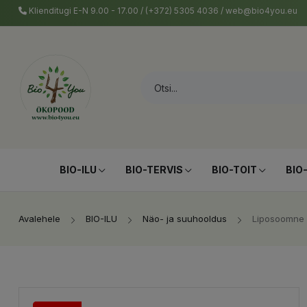
Klienditugi E-N 9.00 - 17.00 / (+372) 5305 4036 / web@bio4you.eu
BIO-ILU
BIO-TERVIS
BIO-TOIT
BIO
Avalehele
BIO-ILU
Näo- ja suuhooldus
Liposoomne 