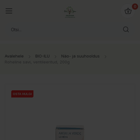
0
Avalehele
BIO-ILU
Näo- ja suuhooldus
Roheline savi, ventileeritud, 200g
OSTA HULGI
OSTA HULGI