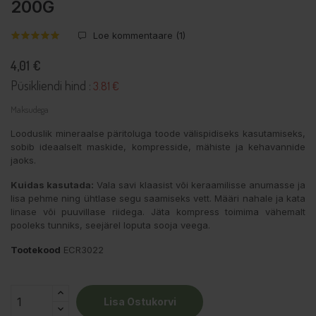
200G
Loe kommentaare (
1
)
4,01 €
Püsikliendi hind :
3.81 €
Maksudega
Looduslik mineraalse päritoluga toode välispidiseks kasutamiseks,
sobib ideaalselt maskide, kompresside, mähiste ja kehavannide
jaoks.
Kuidas kasutada:
Vala savi klaasist või keraamilisse anumasse ja
lisa pehme ning ühtlase segu saamiseks vett. Määri nahale ja kata
linase või puuvillase riidega. Jäta kompress toimima vähemalt
pooleks tunniks, seejärel loputa sooja veega.
Tootekood
ECR3022
Lisa Ostukorvi