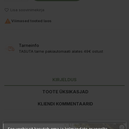
Lisa soovinimekirja

Viimased tooted laos
Tarneinfo
TASUTA tarne pakiautomaati alates 49€ ostust
KIRJELDUS
TOOTE ÜKSIKASJAD
KLIENDI KOMMENTAARID
Sisaldab keskmiselt
See veebisait kasutab oma ja kolmandate osapoolte