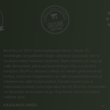
Bio4You on 100% Eesti kaubamärk! Albero Verde OÜ
eesmärgiks on pakkuda kõigile võimalust osa saada öko-ja
loodustoodete imelisest maailmast. Meie eeliseks on väga lai
valik ökotooteid, põnevad kaubamärgid ning e-poe kiire
transport. Bio4You ökopoe valikus on näiteks gluteenivabad
tooted, põnevad vegantooted, lai valik kosmeetikatooteid ja
mitmekesine valik toidulisandeid. Pakume tooteid mis ei
kahjustada loodust, loomi ega meie tervist. Bio4You missiooniks
on rikastada ökotoodete turgu ning harida inimesi tervislike
valikute osas.
KASULIKUD LINGID
keyboard_arrow_down