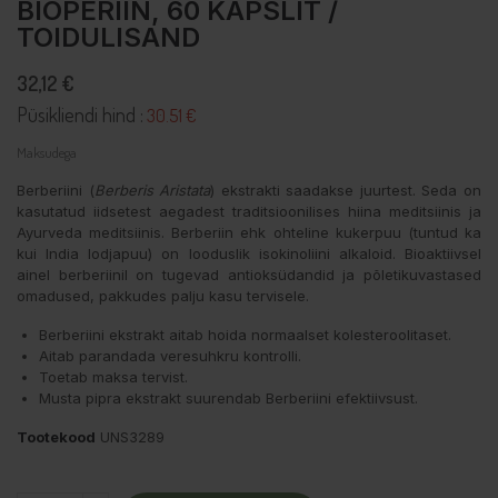
BIOPERIIN, 60 KAPSLIT /
TOIDULISAND
32,12 €
Püsikliendi hind :
30.51 €
Maksudega
Berberiini (
Berberis Aristata
) ekstrakti saadakse juurtest. Seda on
kasutatud iidsetest aegadest traditsioonilises hiina meditsiinis ja
Ayurveda meditsiinis. Berberiin ehk ohteline kukerpuu (tuntud ka
kui India lodjapuu) on looduslik isokinoliini alkaloid. Bioaktiivsel
ainel berberiinil on tugevad antioksüdandid ja põletikuvastased
omadused, pakkudes palju kasu tervisele.
Berberiini ekstrakt aitab hoida normaalset kolesteroolitaset.
Aitab parandada veresuhkru kontrolli.
Toetab maksa tervist.
Musta pipra ekstrakt suurendab Berberiini efektiivsust.
Tootekood
UNS3289