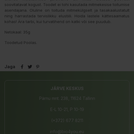
soovitatavat kogust. Toodet ei tohi kasutada mitmekesise toitumise
asendajana. Oluline on toituda mitmekülgselt ja tasakaalustatult
ning harrastada tervislikku elustiili. Hoida lastele kättesaamatus
kohas! Ära tarbi, kui turvatihend on katki või see puudub.
Netokaal: 35g
Toodetud Poolas.
Jaga
JÄRVE KESKUS
Pärnu mnt. 238, 11624 Tallinn
E-L 10-21, P 10-19
(+372) 677 8211
info@bio4you.eu