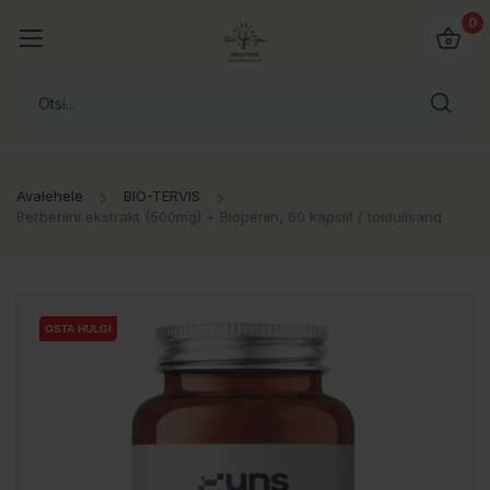
0
Avalehele
BIO-TERVIS
Berberiini ekstrakt (500mg) + Bioperiin, 60 kapslit / toidulisand
OSTA HULGI
OSTA HULGI