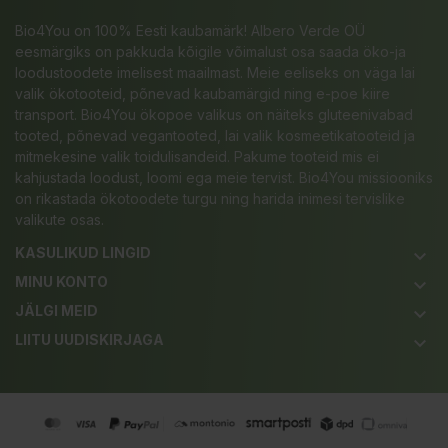
Bio4You on 100% Eesti kaubamärk! Albero Verde OÜ
eesmärgiks on pakkuda kõigile võimalust osa saada öko-ja
loodustoodete imelisest maailmast. Meie eeliseks on väga lai
valik ökotooteid, põnevad kaubamärgid ning e-poe kiire
transport. Bio4You ökopoe valikus on näiteks gluteenivabad
tooted, põnevad vegantooted, lai valik kosmeetikatooteid ja
mitmekesine valik toidulisandeid. Pakume tooteid mis ei
kahjustada loodust, loomi ega meie tervist. Bio4You missiooniks
on rikastada ökotoodete turgu ning harida inimesi tervislike
valikute osas.
KASULIKUD LINGID
keyboard_arrow_down
MINU KONTO
keyboard_arrow_down
JÄLGI MEID
keyboard_arrow_down
LIITU UUDISKIRJAGA
keyboard_arrow_down