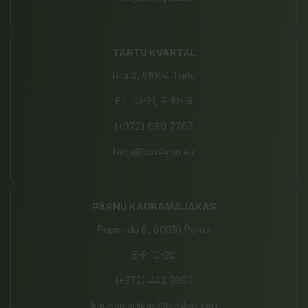
TARTU KVARTAL
Riia 2, 51004 Tartu
E-L 10-21, P 10-19
(+372) 680 7787
tartu@bio4you.eu
PÄRNU KAUBAMAJAKAS
Papiniidu 8, 80010 Pärnu
E-P 10-20
(+372) 442 9390
kaubamajakas@bio4you.eu