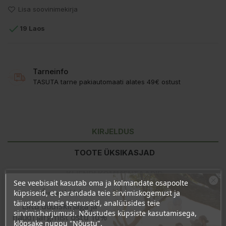
Lisa soovinimekirja

19 Laos
Tarneinfo
TASUTA tarne pakiautomaati alates 49€ ostust
KIRJELDUS
TOOTE ÜKSIKASJAD
KLIENDI KOMMENTAARID
See veebisait kasutab oma ja kolmandate osapoolte
Ära veel lahku!
küpsiseid, et parandada teie sirvimiskogemust ja
täiustada meie teenuseid, analüüsides teie
Liitu uudiskirjaga ja
Koostisosad:
MSM (metüülsulfonüülmetaan) pulber.
sirvimisharjumusi. Nõustudes küpsiste kasutamisega,
naudi järgmist ostu 10%
klõpsake nuppu "Nõustu".