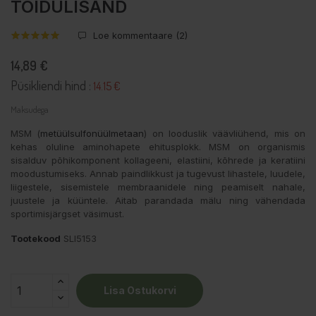
TOIDULISAND
Loe kommentaare (
2
)
14,89 €
Püsikliendi hind :
14.15 €
Maksudega
MSM (
metüülsulfonüülmetaan
) on looduslik väävliühend, mis on
kehas oluline aminohapete ehitusplokk. MSM on organismis
sisalduv põhikomponent kollageeni, elastiini, kõhrede ja keratiini
moodustumiseks. Annab paindlikkust ja tugevust lihastele, luudele,
liigestele, sisemistele membraanidele ning peamiselt nahale,
juustele ja küüntele. Aitab parandada mälu ning vähendada
sportimisjärgset väsimust.
Tootekood
SLI5153
Lisa Ostukorvi