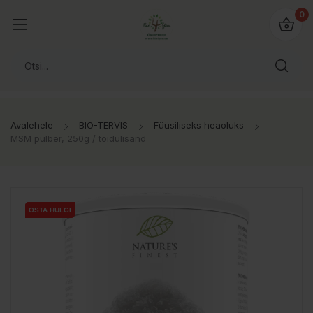
0
Avalehele
BIO-TERVIS
Füüsiliseks heaoluks
MSM pulber, 250g / toidulisand
OSTA HULGI
OSTA HULGI