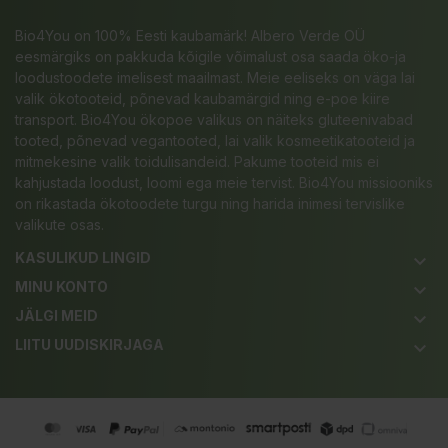
Bio4You on 100% Eesti kaubamärk! Albero Verde OÜ
eesmärgiks on pakkuda kõigile võimalust osa saada öko-ja
loodustoodete imelisest maailmast. Meie eeliseks on väga lai
valik ökotooteid, põnevad kaubamärgid ning e-poe kiire
transport. Bio4You ökopoe valikus on näiteks gluteenivabad
tooted, põnevad vegantooted, lai valik kosmeetikatooteid ja
mitmekesine valik toidulisandeid. Pakume tooteid mis ei
kahjustada loodust, loomi ega meie tervist. Bio4You missiooniks
on rikastada ökotoodete turgu ning harida inimesi tervislike
valikute osas.
KASULIKUD LINGID
keyboard_arrow_down
MINU KONTO
keyboard_arrow_down
JÄLGI MEID
keyboard_arrow_down
LIITU UUDISKIRJAGA
keyboard_arrow_down