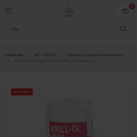
0
Avalehele
BIO-TERVIS
Immuunsüsteemi toetamiseks
Krilliõli (500mg) kapslid, 30tk / toidulisand
OSTA HULGI
OSTA HULGI