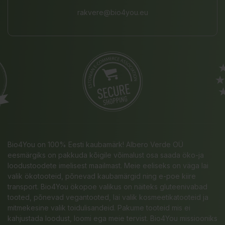
rakvere@bio4you.eu
Bio4You on 100% Eesti kaubamärk! Albero Verde OÜ
eesmärgiks on pakkuda kõigile võimalust osa saada öko-ja
loodustoodete imelisest maailmast. Meie eeliseks on väga lai
valik ökotooteid, põnevad kaubamärgid ning e-poe kiire
transport. Bio4You ökopoe valikus on näiteks gluteenivabad
tooted, põnevad vegantooted, lai valik kosmeetikatooteid ja
mitmekesine valik toidulisandeid. Pakume tooteid mis ei
kahjustada loodust, loomi ega meie tervist. Bio4You missiooniks