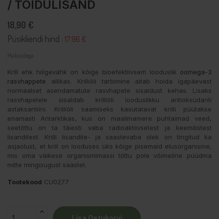
/ TOIDULISAND
18,90 €
Püsikliendi hind :
17.96 €
Maksudega
Krill ehk hiilgevähk on kõige bioefektiivsem looduslik
oomega-3
rasvhappete
allikas. Krilliõli tarbimine aitab hoida igapäevast
normaalset asendamatute rasvhapete sisaldust kehas. Lisaks
rasvhapetele sisaldab krilliõli looduslikku antioksüdanti
astaksantiini. Krilliõli saamiseks kasutatavat krilli püütakse
enamasti Antarktikas, kus on maailmamere puhtaimad veed,
seetõttu on ta täiesti vaba radioaktiivsetest ja keemilistest
lisanditest. Krilli lisandite- ja saastevaba olek on tingitud ka
asjaolust, et krill on looduses üks kõige pisemaid elusorganisme,
mis oma väikese organismimassi tõttu pole võimeline püüdma
mitte mingisugust saastet.
Tootekood
CU0277
Lisa Ostukorvi