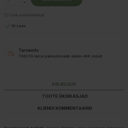
Lisa soovinimekirja

10 Laos
Tarneinfo
TASUTA tarne pakiautomaati alates 49€ ostust
KIRJELDUS
TOOTE ÜKSIKASJAD
KLIENDI KOMMENTAARID
Koostisosad:
krilliõli
, kapsel (želatiin, vesi, niisutajad glütserool