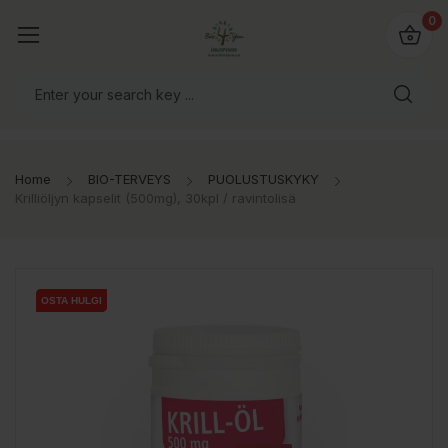
0
Home
BIO-TERVEYS
PUOLUSTUSKYKY
Krilliöljyn kapselit (500mg), 30kpl / ravintolisä
OSTA HULGI
OSTA HULGI