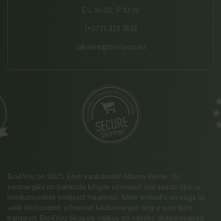
E-L 10-20, P 10-19
(+372) 325 1833
rakvere@bio4you.eu
Bio4You on 100% Eesti kaubamärk! Albero Verde OÜ
eesmärgiks on pakkuda kõigile võimalust osa saada öko-ja
loodustoodete imelisest maailmast. Meie eeliseks on väga lai
valik ökotooteid, põnevad kaubamärgid ning e-poe kiire
transport. Bio4You ökopoe valikus on näiteks gluteenivabad