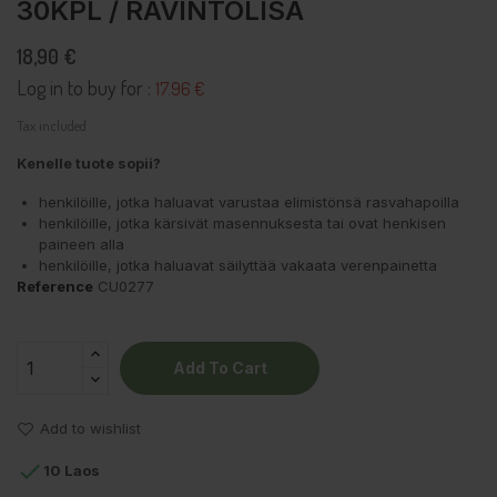
30KPL / RAVINTOLISÄ
18,90 €
Log in to buy for :
17.96 €
Tax included
Kenelle tuote sopii?
henkilöille, jotka haluavat varustaa elimistönsä rasvahapoilla
henkilöille, jotka kärsivät masennuksesta tai ovat henkisen
paineen alla
henkilöille, jotka haluavat säilyttää vakaata verenpainetta
Reference
CU0277
Add To Cart
Add to wishlist

10 Laos