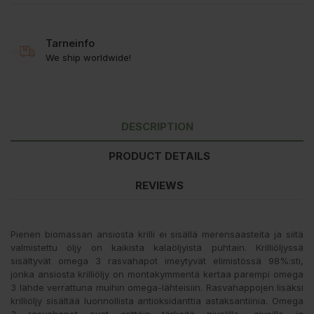
Tarneinfo
We ship worldwide!
DESCRIPTION
PRODUCT DETAILS
REVIEWS
Pienen biomassan ansiosta krilli ei sisällä merensaasteita ja siitä
valmistettu öljy on kaikista kalaöljyistä puhtain. Krilliöljyssä
sisältyvät omega 3 rasvahapot imeytyvät elimistössä 98%:sti,
jonka ansiosta krilliöljy on montakymmentä kertaa parempi omega
3 lähde verrattuna muihin omega-lähteisiin. Rasvahappojen lisäksi
krilliöljy sisältää luonnollista antioksidanttia astaksantiinia. Omega
3 rasvahapot ovat erittäin tärkeitä nivelille, aivoille ja