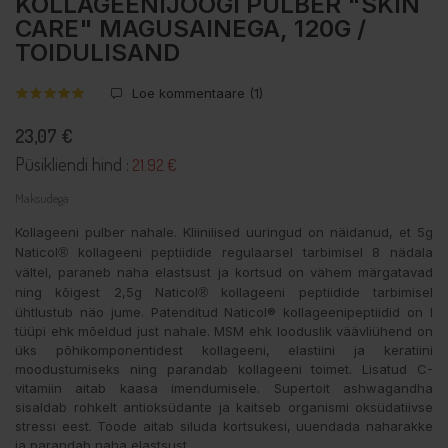
KOLLAGEENIJOOGI PULBER "SKIN
CARE" MAGUSAINEGA, 120G /
TOIDULISAND
Loe kommentaare (
1
)
23,07 €
Püsikliendi hind :
21.92 €
Maksudega
Kollageeni pulber nahale. Kliinilised uuringud on näidanud, et 5g
Naticol
®
kollageeni peptiidide regulaarsel tarbimisel 8 nädala
vältel, paraneb naha elastsust ja kortsud on vähem märgatavad
ning kõigest 2,5g Naticol
®
kollageeni peptiidide tarbimisel
ühtlustub näo jume. Patenditud Naticol® kollageenipeptiidid on I
tüüpi ehk mõeldud just nahale. MSM ehk looduslik väävliühend on
üks põhikomponentidest kollageeni, elastiini ja keratiini
moodustumiseks ning parandab kollageeni toimet. Lisatud C-
vitamiin aitab kaasa imendumisele. Supertoit ashwagandha
sisaldab rohkelt antioksüdante ja kaitseb organismi oksüdatiivse
stressi eest. Toode aitab siluda kortsukesi, uuendada naharakke
ja parandab naha elastsust.