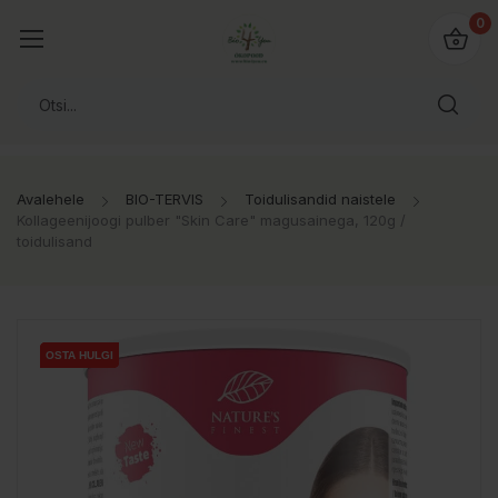
0
Avalehele
BIO-TERVIS
Toidulisandid naistele
Kollageenijoogi pulber "Skin Care" magusainega, 120g /
toidulisand
OSTA HULGI
OSTA HULGI
OSTA HULGI
OSTA HULGI