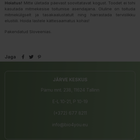
Hoiatus!
Mitte ületada päevast soovitatavat kogust. Toodet ei tohi
kasutada mitmekesise toitumise asendajana. Oluline on toituda
mitmekülgselt ja tasakaalustatult ning harrastada tervislikku
elustiili. Hoida lastele kättesaamatus kohas!
Pakendatud Sloveenias.
Jaga
JÄRVE KESKUS
Pärnu mnt. 238, 11624 Tallinn
E-L 10-21, P 10-19
(+372) 677 8211
info@bio4you.eu