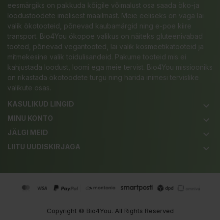
eesmärgiks on pakkuda kõigile võimalust osa saada öko-ja
loodustoodete imelisest maailmast. Meie eeliseks on väga lai
valik ökotooteid, põnevad kaubamärgid ning e-poe kiire
transport. Bio4You ökopoe valikus on näiteks gluteenivabad
tooted, põnevad vegantooted, lai valik kosmeetikatooteid ja
mitmekesine valik toidulisandeid. Pakume tooteid mis ei
kahjustada loodust, loomi ega meie tervist. Bio4You missiooniks
on rikastada ökotoodete turgu ning harida inimesi tervislike
valikute osas.
KASULIKUD LINGID
keyboard_arrow_down
MINU KONTO
keyboard_arrow_down
JÄLGI MEID
keyboard_arrow_down
LIITU UUDISKIRJAGA
keyboard_arrow_down
Copyright ©
Bio4You
. All Rights Reserved