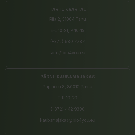
TARTU KVARTAL
Riia 2, 51004 Tartu
E-L 10-21, P 10-19
(+372) 680 7787
tartu@bio4you.eu
PÄRNU KAUBAMAJAKAS
Papiniidu 8, 80010 Pärnu
E-P 10-20
(+372) 442 9390
kaubamajakas@bio4you.eu