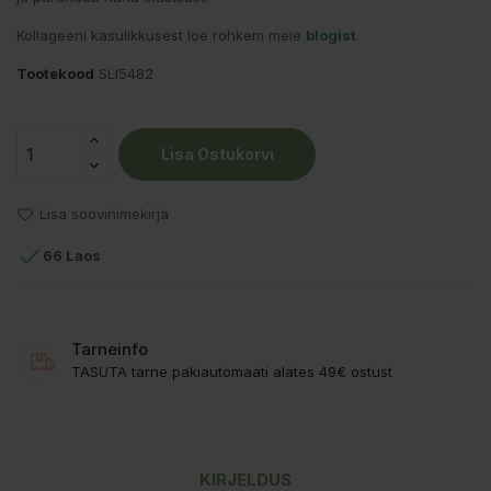
Kollageeni kasulikkusest loe rohkem meie
blogist
.
Tootekood
SLI5482
Lisa Ostukorvi
Lisa soovinimekirja

66 Laos
Tarneinfo
TASUTA tarne pakiautomaati alates 49€ ostust
KIRJELDUS