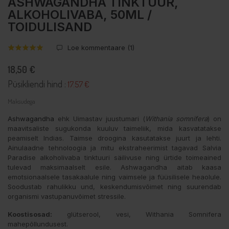
ASHWAGANDHA TINKTUUR,
ALKOHOLIVABA, 50ML /
TOIDULISAND
Loe kommentaare (
1
)
18,50 €
Püsikliendi hind :
17.57 €
Maksudega
Ashwagandha
ehk Uimastav juustumari (
Withania somnifera
) on
maavitsaliste sugukonda kuuluv taimeliik, mida kasvatatakse
peamiselt Indias. Taimse droogina kasutatakse juurt ja lehti.
Ainulaadne tehnoloogia ja mitu ekstraheerimist tagavad Salvia
Paradise alkoholivaba tinktuuri säilivuse ning ürtide toimeained
tulevad maksimaalselt esile. Ashwagandha aitab kaasa
emotsionaalsele tasakaalule ning vaimsele ja füüsilisele heaolule.
Soodustab rahulikku und, keskendumisvõimet ning suurendab
organismi vastupanuvõimet stressile.
Koostisosad:
glütserool, vesi,
Withania Somnifera
mahepõllundusest.