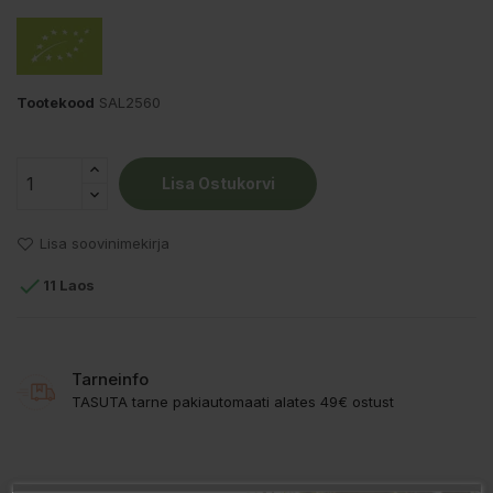
Tootekood
SAL2560
Lisa Ostukorvi
Lisa soovinimekirja

11 Laos
Tarneinfo
TASUTA tarne pakiautomaati alates 49€ ostust