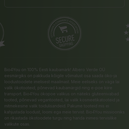
Bio4You on 100% Eesti kaubamärk! Albero Verde OÜ
eesmärgiks on pakkuda kõigile võimalust osa saada öko-ja
loodustoodete imelisest maailmast. Meie eeliseks on väga lai
valik ökotooteid, põnevad kaubamärgid ning e-poe kiire
transport. Bio4You ökopoe valikus on näiteks gluteenivabad
tooted, põnevad vegantooted, lai valik kosmeetikatooteid ja
mitmekesine valik toidulisandeid. Pakume tooteid mis ei
kahjustada loodust, loomi ega meie tervist. Bio4You missiooniks
on rikastada ökotoodete turgu ning harida inimesi tervislike
valikute osas.