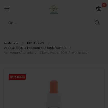
0
Avalehele
BIO-TERVIS
Vedelal kujul ja liposoomsed toidulisandid
Ashwagandha tinktuur, alkoholivaba, 50ml / toidulisand
OSTA HULGI
OSTA HULGI