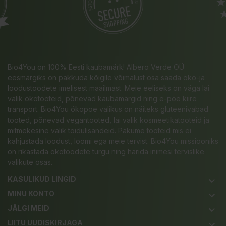
Bio4You on 100% Eesti kaubamärk! Albero Verde OÜ
eesmärgiks on pakkuda kõigile võimalust osa saada öko-ja
loodustoodete imelisest maailmast. Meie eeliseks on väga lai
valik ökotooteid, põnevad kaubamärgid ning e-poe kiire
transport. Bio4You ökopoe valikus on näiteks gluteenivabad
tooted, põnevad vegantooted, lai valik kosmeetikatooteid ja
mitmekesine valik toidulisandeid. Pakume tooteid mis ei
kahjustada loodust, loomi ega meie tervist. Bio4You missiooniks
on rikastada ökotoodete turgu ning harida inimesi tervislike
valikute osas.
KASULIKUD LINGID
keyboard_arrow_down
MINU KONTO
keyboard_arrow_down
JÄLGI MEID
keyboard_arrow_down
LIITU UUDISKIRJAGA
keyboard_arrow_down