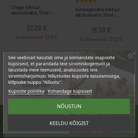
Chaga tinktuur,
Ashwagandha tinktuur,
alkoholivaba, 50ml /
alkoholivaba, 50ml /
toidulisand
toidulisand
Hind
Hind
22,26 €
18,50 €
21.15 €
Püsikliendi hind :
17.57 €
Püsikliendi hind :
See veebisait kasutab oma ja kolmandate osapoolte
Lisa Ostukorvi
Lisa Ostukorvi
Ära veel lahku!
küpsiseid, et parandada teie sirvimiskogemust ja
täiustada meie teenuseid, analüüsides teie
Liitu uudiskirjaga ja
sirvimisharjumusi. Nõustudes küpsiste kasutamisega,
naudi järgmist ostu 10%
klõpsake nuppu "Nõustu".
soodsamalt!
Küpsiste poliitika
Kohandage küpsised
Sind ootavad spetsiaalsed allahindlused,
eksklusiivsed kampaaniad ja kingitused!
Registreeru e-maili aadressiga ja saad
sooduskoodi!
NÕUSTUN
Tahan sooduskoodi!
KEELDU KÕIGIST
JÄRVE KESKUS
Pärnu mnt. 238, 11624 Tallinn