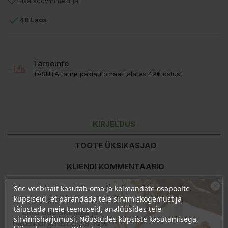
Lisa soovinimekirja

48 Laos
Tarneinfo
TASUTA tarne pakiautomaati alates 49€ ostust
KIRJELDUS
TOOTE ÜKSIKASJAD
KLIENDI KOMMENTAARID
See veebisait kasutab oma ja kolmandate osapoolte
Ära veel lahku!
küpsiseid, et parandada teie sirvimiskogemust ja
Toitumisalane teave
100g kohta
täiustada meie teenuseid, analüüsides teie
Liitu uudiskirjaga ja
Energiasisaldus
1521kJ/364kcal
sirvimisharjumusi. Nõustudes küpsiste kasutamisega,
naudi järgmist ostu 10%
Rasvad
6g