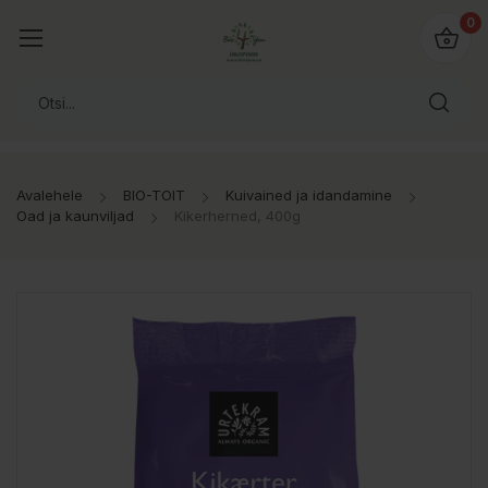
0
Avalehele
BIO-TOIT
Kuivained ja idandamine
Oad ja kaunviljad
Kikerherned, 400g