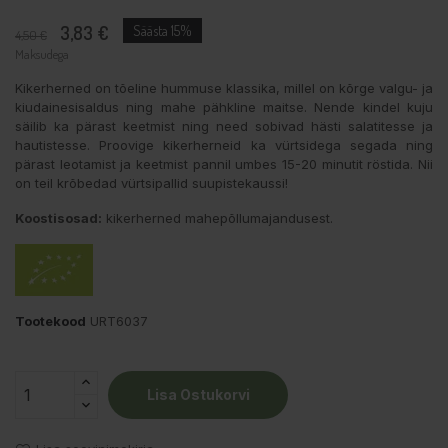
3,83 €
Säästa 15%
4,50 €
Maksudega
Kikerherned on tõeline hummuse klassika, millel on kõrge valgu- ja
kiudainesisaldus ning mahe pähkline maitse. Nende kindel kuju
säilib ka pärast keetmist ning need sobivad hästi salatitesse ja
hautistesse. Proovige kikerherneid ka vürtsidega segada ning
pärast leotamist ja keetmist pannil umbes 15-20 minutit röstida. Nii
on teil krõbedad vürtsipallid suupistekaussi!
Koostisosad:
kikerherned mahepõllumajandusest.
Tootekood
URT6037
Lisa Ostukorvi