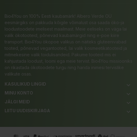
Bio4You on 100% Eesti kaubamärk! Albero Verde OÜ
eesmärgiks on pakkuda kõigile võimalust osa saada öko-ja
loodustoodete imelisest maailmast. Meie eeliseks on väga lai
valik ökotooteid, põnevad kaubamärgid ning e-poe kiire
transport. Bio4You ökopoe valikus on näiteks gluteenivabad
tooted, põnevad vegantooted, lai valik kosmeetikatooteid ja
mitmekesine valik toidulisandeid. Pakume tooteid mis ei
kahjustada loodust, loomi ega meie tervist. Bio4You missiooniks
on rikastada ökotoodete turgu ning harida inimesi tervislike
valikute osas.
KASULIKUD LINGID
keyboard_arrow_down
MINU KONTO
keyboard_arrow_down
JÄLGI MEID
keyboard_arrow_down
LIITU UUDISKIRJAGA
keyboard_arrow_down