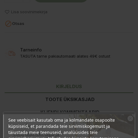
Lisa soovinimekirja

Otsas
Tarneinfo
TASUTA tarne pakiautomaati alates 49€ ostust
KIRJELDUS
TOOTE ÜKSIKASJAD
KLIENDI KOMMENTAARID
See veebisait kasutab oma ja kolmandate osapoolte
Ära veel lahku!
küpsiseid, et parandada teie sirvimiskogemust ja
täiustada meie teenuseid, analüüsides teie
Liitu uudiskirjaga ja
Toitumisalane teave
100g kohta