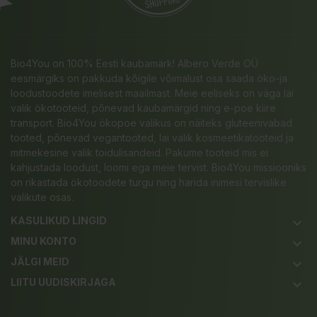
Bio4You on 100% Eesti kaubamärk! Albero Verde OÜ
eesmärgiks on pakkuda kõigile võimalust osa saada öko-ja
loodustoodete imelisest maailmast. Meie eeliseks on väga lai
valik ökotooteid, põnevad kaubamärgid ning e-poe kiire
transport. Bio4You ökopoe valikus on näiteks gluteenivabad
tooted, põnevad vegantooted, lai valik kosmeetikatooteid ja
mitmekesine valik toidulisandeid. Pakume tooteid mis ei
kahjustada loodust, loomi ega meie tervist. Bio4You missiooniks
on rikastada ökotoodete turgu ning harida inimesi tervislike
valikute osas.
KASULIKUD LINGID
keyboard_arrow_down
MINU KONTO
keyboard_arrow_down
JÄLGI MEID
keyboard_arrow_down
LIITU UUDISKIRJAGA
keyboard_arrow_down