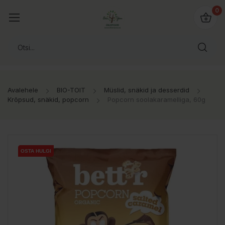
0
Avalehele
BIO-TOIT
Müslid, snäkid ja desserdid
Krõpsud, snäkid, popcorn
Popcorn soolakaramelliga, 60g
OSTA HULGI
OSTA HULGI