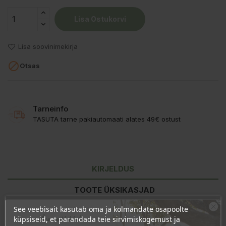
Lisa Ostukorvi
Lisa soovinimekirja

Otsas
Tarneinfo
TASUTA tarne pakiautomaati alates 49€ ostust
KIRJELDUS
TOOTE ÜKSIKASJAD
See veebisait kasutab oma ja kolmandate osapoolte
KLIENDI KOMMENTAARID
Ära veel lahku!
küpsiseid, et parandada teie sirvimiskogemust ja