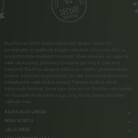
Bio4You on 100% Eesti kaubamärk! Albero Verde OÜ
eesmärgiks on pakkuda kõigile võimalust osa saada öko-ja
loodustoodete imelisest maailmast. Meie eeliseks on väga lai
valik ökotooteid, põnevad kaubamärgid ning e-poe kiire
transport. Bio4You ökopoe valikus on näiteks gluteenivabad
tooted, põnevad vegantooted, lai valik kosmeetikatooteid ja
mitmekesine valik toidulisandeid. Pakume tooteid mis ei
kahjustada loodust, loomi ega meie tervist. Bio4You missiooniks
on rikastada ökotoodete turgu ning harida inimesi tervislike
valikute osas.
KASULIKUD LINGID
keyboard_arrow_down
MINU KONTO
keyboard_arrow_down
JÄLGI MEID
keyboard_arrow_down