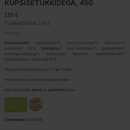
KÜPSISETÜKKIDEGA, 45G
2,95 €
Püsikliendi hind :
2.80 €
Maksudega
Koostisosad:
kakaomass°*, toor-roosuhkur°*, kakaovõi°*,
purukook* 12% (
nisujahu
*, toor-roosuhkur*, päevalilleõli*,
suhkrupeedisiirup*, meresool), Bourbon vaniljeekstrakt°*.
Kakaosisaldus vähemalt 61%.
°õiglasest kaubandusest / Fair Trade
*kontrollitud mahepõllumajandusest
Võib sisaldada
piima
ja
pähklite
jääke.
Tootekood
GEP8486