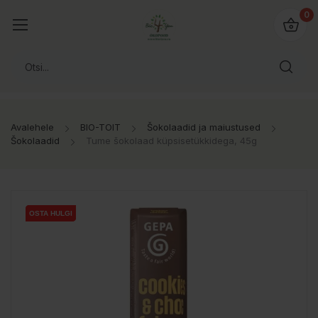
0
Avalehele
BIO-TOIT
Šokolaadid ja maiustused
Šokolaadid
Tume šokolaad küpsisetükkidega, 45g
OSTA HULGI
OSTA HULGI
OSTA HULGI