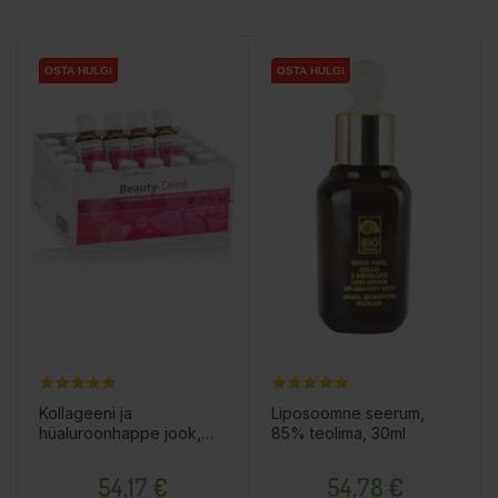
OSTA HULGI
OSTA HULGI
OSTA HULGI
OSTA HULGI
Kollageeni ja
Liposoomne seerum,
hüaluroonhappe jook,
85% teolima, 30ml
30x20ml / toidulisand
Hind
Hind
54,17 €
54,78 €