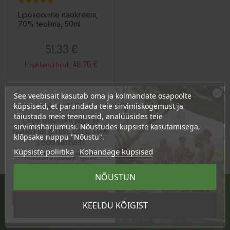
Liposoomne näokreem,
70% teolima, 50ml
Hind
51,33 €
48.76 €
Püsikliendi hind :
See veebisait kasutab oma ja kolmandate osapoolte
Lisa Ostukorvi
Ära veel lahku!
küpsiseid, et parandada teie sirvimiskogemust ja
täiustada meie teenuseid, analüüsides teie
Liitu uudiskirjaga ja
sirvimisharjumusi. Nõustudes küpsiste kasutamisega,
naudi järgmist ostu 10%
klõpsake nuppu "Nõustu".
soodsamalt!
Küpsiste poliitika
Kohandage küpsised
Sind ootavad spetsiaalsed allahindlused,
eksklusiivsed kampaaniad ja kingitused!
Registreeru e-maili aadressiga ja saad
sooduskoodi!
NÕUSTUN
Tahan sooduskoodi!
JÄRVE KESKUS
KEELDU KÕIGIST
Pärnu mnt. 238, 11624 Tallinn