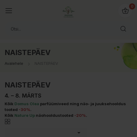
0
NAISTEPÄEV
Avalehele
NAISTEPÄEV
NAISTEPÄEV
4. – 8. MÄRTS
Kõik
Domus Olea
parfüümiveed ning näo- ja juuksehooldus
tooted
-30%
.
Kõik
Nature Up
näohooldustooted
-20%
.
