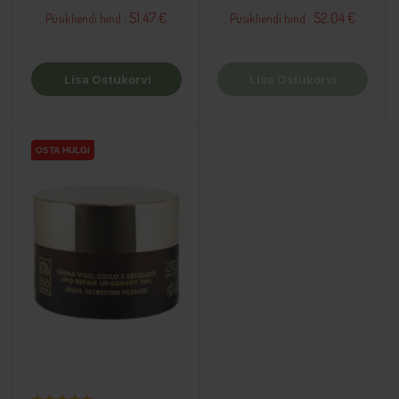
51.47 €
52.04 €
Püsikliendi hind :
Püsikliendi hind :
Lisa Ostukorvi
Lisa Ostukorvi
OSTA HULGI
OSTA HULGI