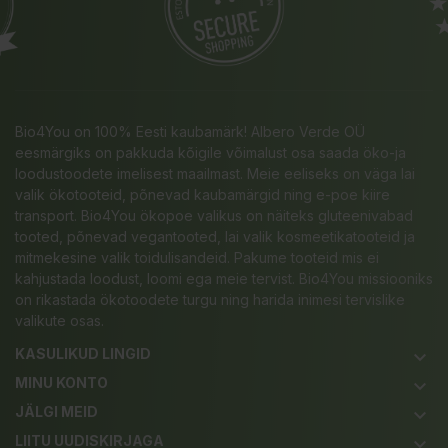
Bio4You on 100% Eesti kaubamärk! Albero Verde OÜ
eesmärgiks on pakkuda kõigile võimalust osa saada öko-ja
loodustoodete imelisest maailmast. Meie eeliseks on väga lai
valik ökotooteid, põnevad kaubamärgid ning e-poe kiire
transport. Bio4You ökopoe valikus on näiteks gluteenivabad
tooted, põnevad vegantooted, lai valik kosmeetikatooteid ja
mitmekesine valik toidulisandeid. Pakume tooteid mis ei
kahjustada loodust, loomi ega meie tervist. Bio4You missiooniks
on rikastada ökotoodete turgu ning harida inimesi tervislike
valikute osas.
KASULIKUD LINGID
keyboard_arrow_down
MINU KONTO
keyboard_arrow_down
JÄLGI MEID
keyboard_arrow_down
LIITU UUDISKIRJAGA
keyboard_arrow_down