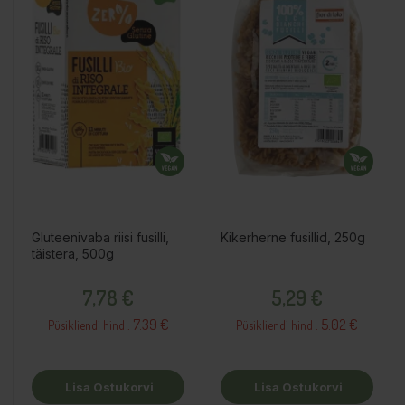
Gluteenivaba riisi fusilli,
Kikerherne fusillid, 250g
täistera, 500g
Hind
Hind
7,78 €
5,29 €
7.39 €
5.02 €
Püsikliendi hind :
Püsikliendi hind :
Lisa Ostukorvi
Lisa Ostukorvi