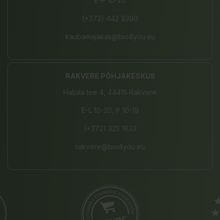
E-P 10-20
(+372) 442 9390
kaubamajakas@bio4you.eu
RAKVERE PÕHJAKESKUS
Haljala tee 4, 44415 Rakvere
E-L 10-20, P 10-19
(+372) 325 1833
rakvere@bio4you.eu