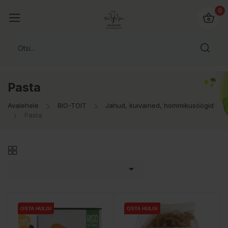
0
Pasta
Avalehele
BIO-TOIT
Jahud, kuivained, hommikusöögid
Pasta

OSTA HULGI
OSTA HULGI
OSTA HULGI
OSTA HULGI