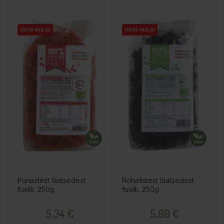
OSTA HULGI
OSTA HULGI
OSTA HULGI
OSTA HULGI
Punastest läätsedest
Rohelistest läätsedest
fusilli, 250g
fusilli, 250g
Hind
Hind
5,34 €
5,60 €