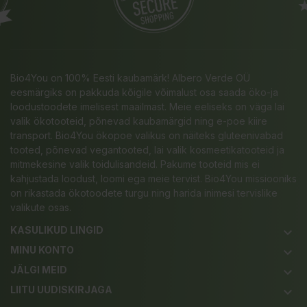
Bio4You on 100% Eesti kaubamärk! Albero Verde OÜ
eesmärgiks on pakkuda kõigile võimalust osa saada öko-ja
loodustoodete imelisest maailmast. Meie eeliseks on väga lai
valik ökotooteid, põnevad kaubamärgid ning e-poe kiire
transport. Bio4You ökopoe valikus on näiteks gluteenivabad
tooted, põnevad vegantooted, lai valik kosmeetikatooteid ja
mitmekesine valik toidulisandeid. Pakume tooteid mis ei
kahjustada loodust, loomi ega meie tervist. Bio4You missiooniks
on rikastada ökotoodete turgu ning harida inimesi tervislike
valikute osas.
KASULIKUD LINGID
keyboard_arrow_down
MINU KONTO
keyboard_arrow_down
JÄLGI MEID
keyboard_arrow_down
LIITU UUDISKIRJAGA
keyboard_arrow_down