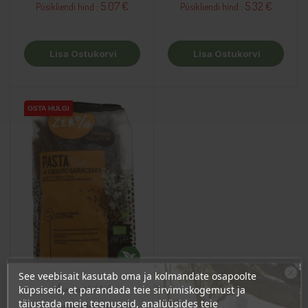
5.07 €
5.32 €
Püsikliendi hind :
Püsikliendi hind :
Lisa Ostukorvi
Lisa Ostukorvi
OSTA HULGI
OSTA HULGI
See veebisait kasutab oma ja kolmandate osapoolte
Ära veel lahku!
küpsiseid, et parandada teie sirvimiskogemust ja
täiustada meie teenuseid, analüüsides teie
Liitu uudiskirjaga ja