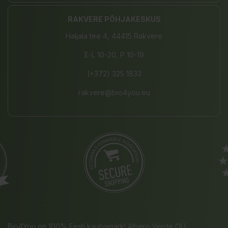
RAKVERE PÕHJAKESKUS
Haljala tee 4, 44415 Rakvere
E-L 10-20, P 10-19
(+372) 325 1833
rakvere@bio4you.eu
Bio4You on 100% Eesti kaubamärk! Albero Verde OÜ