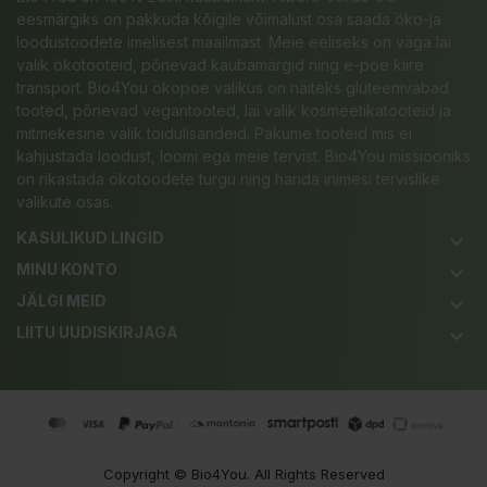
eesmärgiks on pakkuda kõigile võimalust osa saada öko-ja
loodustoodete imelisest maailmast. Meie eeliseks on väga lai
valik ökotooteid, põnevad kaubamärgid ning e-poe kiire
transport. Bio4You ökopoe valikus on näiteks gluteenivabad
tooted, põnevad vegantooted, lai valik kosmeetikatooteid ja
mitmekesine valik toidulisandeid. Pakume tooteid mis ei
kahjustada loodust, loomi ega meie tervist. Bio4You missiooniks
on rikastada ökotoodete turgu ning harida inimesi tervislike
valikute osas.
KASULIKUD LINGID
keyboard_arrow_down
MINU KONTO
keyboard_arrow_down
JÄLGI MEID
keyboard_arrow_down
LIITU UUDISKIRJAGA
keyboard_arrow_down
Copyright ©
Bio4You
. All Rights Reserved