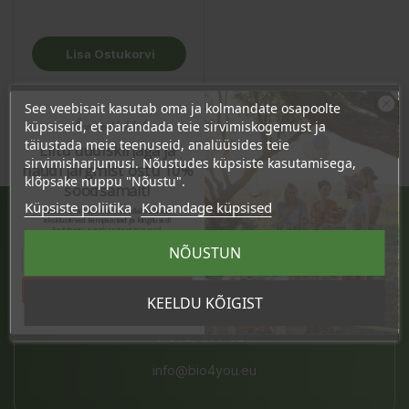
Lisa Ostukorvi
See veebisait kasutab oma ja kolmandate osapoolte
Ära veel lahku!
küpsiseid, et parandada teie sirvimiskogemust ja
täiustada meie teenuseid, analüüsides teie
Liitu uudiskirjaga ja
sirvimisharjumusi. Nõustudes küpsiste kasutamisega,
naudi järgmist ostu 10%
klõpsake nuppu "Nõustu".
soodsamalt!
Küpsiste poliitika
Kohandage küpsised
Sind ootavad spetsiaalsed allahindlused,
eksklusiivsed kampaaniad ja kingitused!
Registreeru e-maili aadressiga ja saad
JÄRVE KESKUS
sooduskoodi!
NÕUSTUN
Pärnu mnt. 238, 11624 Tallinn
Tahan sooduskoodi!
KEELDU KÕIGIST
E-L 10-21, P 10-19
(+372) 677 8211
info@bio4you.eu