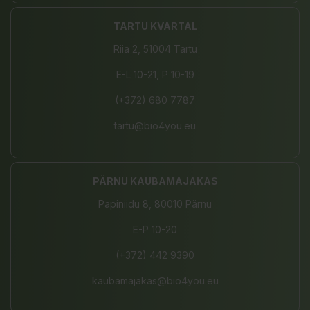
TARTU KVARTAL
Riia 2, 51004 Tartu
E-L 10-21, P 10-19
(+372) 680 7787
tartu@bio4you.eu
PÄRNU KAUBAMAJAKAS
Papiniidu 8, 80010 Pärnu
E-P 10-20
(+372) 442 9390
kaubamajakas@bio4you.eu