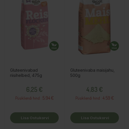
Gluteenivabad
Gluteenivaba maisijahu,
riisihelbed, 475g
500g
Hind
Hind
6,25 €
4,83 €
5.94 €
4.59 €
Püsikliendi hind :
Püsikliendi hind :
Lisa Ostukorvi
Lisa Ostukorvi