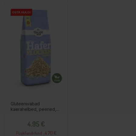
OSTA HULGI
OSTA HULGI
OSTA HULGI
Gluteenivabad
kaerahelbed, peened,
425g
Hind
4,95 €
4.70 €
Püsikliendi hind :