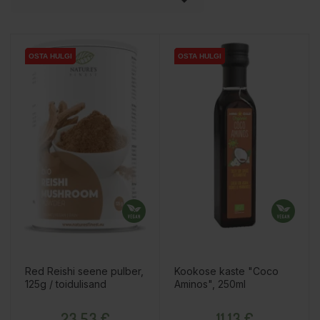

OSTA HULGI
OSTA HULGI
OSTA HULGI
OSTA HULGI
OSTA HULGI
OSTA HULGI
Red Reishi seene pulber,
Kookose kaste "Coco
125g / toidulisand
Aminos", 250ml
Hind
Hind
23,53 €
11,13 €