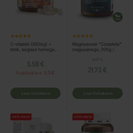
C-vitamiin (300mg) +
Magneesium "Complete"
tsink, aeglase toimega,
magusainega, 200g /
60tk / toidulisand
toidulisand
Hind
Tavahind
Hind
28,97 €
5,59 €
21,73 €
5.31 €
Püsikliendi hind :
Lisa Ostukorvi
Lisa Ostukorvi
OSTA HULGI
OSTA HULGI
OSTA HULGI
OSTA HULGI
OSTA HULGI