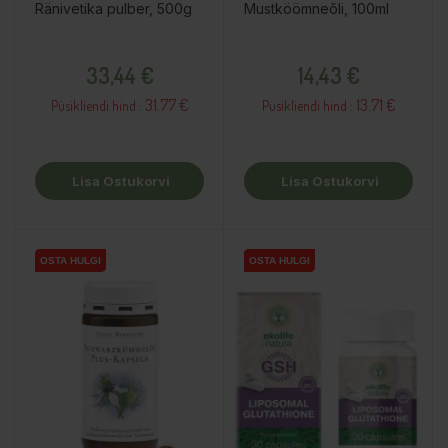
Ränivetika pulber, 500g
Mustköömneõli, 100ml
Hind
Hind
33,44 €
14,43 €
31.77 €
13.71 €
Püsikliendi hind :
Püsikliendi hind :
Lisa Ostukorvi
Lisa Ostukorvi
OSTA HULGI
OSTA HULGI
OSTA HULGI
OSTA HULGI