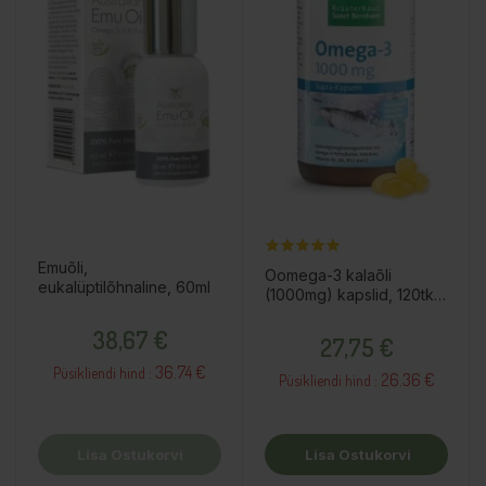
Emuõli,
Oomega-3 kalaõli
eukalüptilõhnaline, 60ml
(1000mg) kapslid, 120tk /
toidulisand
Hind
Hind
38,67 €
27,75 €
36.74 €
Püsikliendi hind :
26.36 €
Püsikliendi hind :
Lisa Ostukorvi
Lisa Ostukorvi