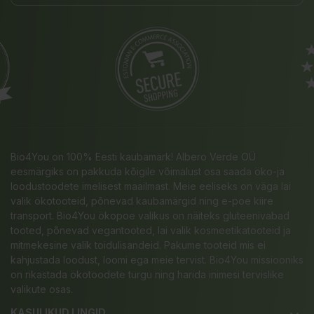
Bio4You on 100% Eesti kaubamärk! Albero Verde OÜ
eesmärgiks on pakkuda kõigile võimalust osa saada öko-ja
loodustoodete imelisest maailmast. Meie eeliseks on väga lai
valik ökotooteid, põnevad kaubamärgid ning e-poe kiire
transport. Bio4You ökopoe valikus on näiteks gluteenivabad
tooted, põnevad vegantooted, lai valik kosmeetikatooteid ja
mitmekesine valik toidulisandeid. Pakume tooteid mis ei
kahjustada loodust, loomi ega meie tervist. Bio4You missiooniks
on rikastada ökotoodete turgu ning harida inimesi tervislike
valikute osas.
KASULIKUD LINGID