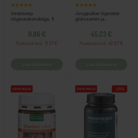
Vedelseep
Joogipulber liigestele
nõgeseekstraktiga, 1l
glükosamiini ja
kondroitiiniga, 30x14g /
Hind
Hind
toidulisand
9,86 €
45,23 €
9.37 €
42.97 €
Püsikliendi hind :
Püsikliendi hind :
Lisa Ostukorvi
Lisa Ostukorvi
−25%
OSTA HULGI
OSTA HULGI
OSTA HULGI
OSTA HULGI