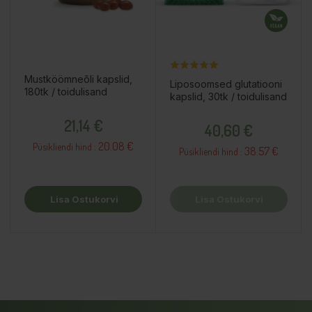
Mustköömneõli kapslid,
Liposoomsed glutatiooni
180tk / toidulisand
kapslid, 30tk / toidulisand
Hind
Hind
21,14 €
40,60 €
20.08 €
Püsikliendi hind :
38.57 €
Püsikliendi hind :
Lisa Ostukorvi
Lisa Ostukorvi