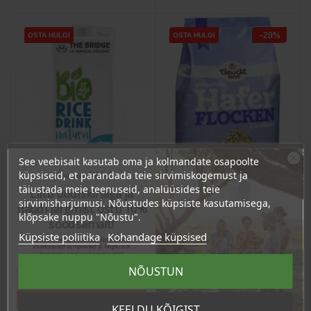
−20%
OSTA HULGI
OSTA HULGI
OSTA HULGI
OSTA HULGI
OSTA HULGI
OSTA HULGI
OSTA HULGI
See veebisait kasutab oma ja kolmandate osapoolte
Ära veel lahku!
küpsiseid, et parandada teie sirvimiskogemust ja
täiustada meie teenuseid, analüüsides teie
Liitu uudiskirjaga ja
sirvimisharjumusi. Nõustudes küpsiste kasutamisega,
naudi järgmist ostu 10%
klõpsake nuppu "Nõustu".
soodsamalt!
Küpsiste poliitika
Kohandage küpsised
Sind ootavad spetsiaalsed allahindlused,
Riisijook, 1l
Gluteenivabad
eksklusiivsed kampaaniad ja kingitused!
Registreeru e-maili aadressiga ja saad
kaerahelbed, 1kg
sooduskoodi!
NÕUSTUN
Hind
Tavahind
Hind
9,00 €
3,10 €
7,20 €
Tahan sooduskoodi!
KEELDU KÕIGIST