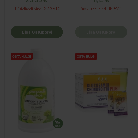
22.35 €
10.57 €
Püsikliendi hind :
Püsikliendi hind :
Lisa Ostukorvi
Lisa Ostukorvi
OSTA HULGI
OSTA HULGI
OSTA HULGI
OSTA HULGI
OSTA HULGI