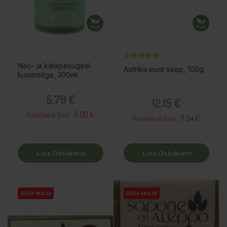
Näo- ja kätepesugeel
Aafrika must seep, 100g
kummeliga, 300ml
Hind
Hind
5,79 €
12,15 €
5.50 €
Püsikliendi hind :
11.54 €
Püsikliendi hind :
Lisa Ostukorvi
Lisa Ostukorvi
OSTA HULGI
OSTA HULGI
OSTA HULGI
OSTA HULGI
OSTA HULGI
OSTA HULGI