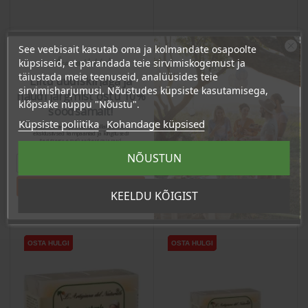
See veebisait kasutab oma ja kolmandate osapoolte
Ära veel lahku!
küpsiseid, et parandada teie sirvimiskogemust ja
Mündi-nõgese seep,
Veini-kaneeli seep, 100g
täiustada meie teenuseid, analüüsides teie
Liitu uudiskirjaga ja
100g
sirvimisharjumusi. Nõustudes küpsiste kasutamisega,
naudi järgmist ostu 10%
klõpsake nuppu "Nõustu".
Hind
soodsamalt!
Hind
4,12 €
4,01 €
Küpsiste poliitika
Kohandage küpsised
Sind ootavad spetsiaalsed allahindlused,
3.91 €
eksklusiivsed kampaaniad ja kingitused!
Püsikliendi hind :
3.81 €
Püsikliendi hind :
Registreeru e-maili aadressiga ja saad
sooduskoodi!
NÕUSTUN
Tahan sooduskoodi!
Lisa Ostukorvi
Lisa Ostukorvi
KEELDU KÕIGIST
OSTA HULGI
OSTA HULGI
OSTA HULGI
OSTA HULGI
OSTA HULGI
OSTA HULGI