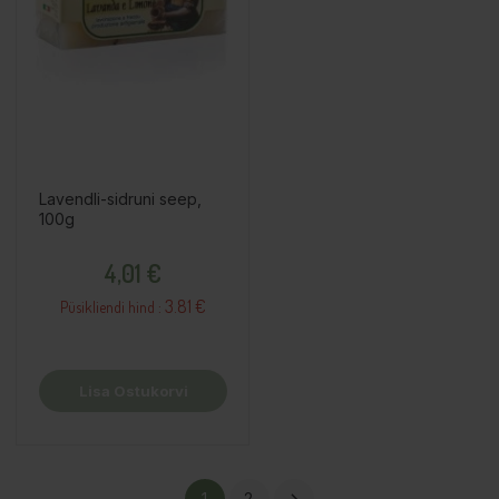
Lavendli-sidruni seep,
100g
Hind
4,01 €
3.81 €
Püsikliendi hind :
Lisa Ostukorvi
1
2