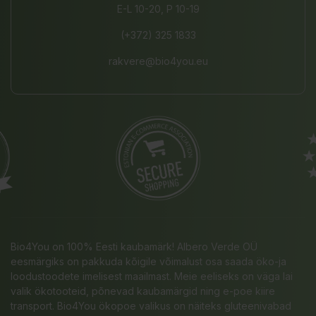
E-L 10-20, P 10-19
(+372) 325 1833
rakvere@bio4you.eu
Bio4You on 100% Eesti kaubamärk! Albero Verde OÜ
eesmärgiks on pakkuda kõigile võimalust osa saada öko-ja
loodustoodete imelisest maailmast. Meie eeliseks on väga lai
valik ökotooteid, põnevad kaubamärgid ning e-poe kiire
transport. Bio4You ökopoe valikus on näiteks gluteenivabad