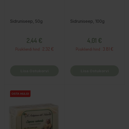
Sidruniseep, 50g
Sidruniseep, 100g
Hind
Hind
2,44 €
4,01 €
2.32 €
3.81 €
Püsikliendi hind :
Püsikliendi hind :
Lisa Ostukorvi
Lisa Ostukorvi
OSTA HULGI
OSTA HULGI
OSTA HULGI