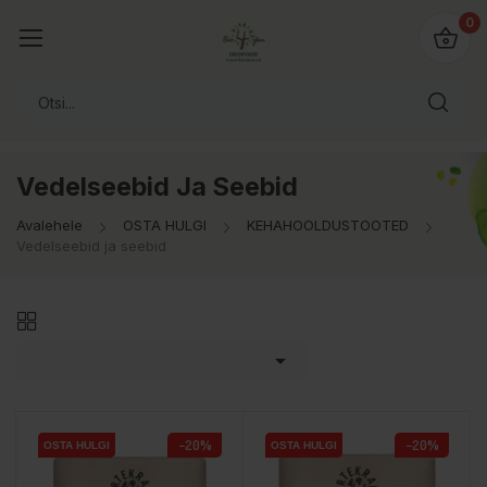
0
Vedelseebid Ja Seebid
Avalehele
OSTA HULGI
KEHAHOOLDUSTOOTED
Vedelseebid ja seebid

−20%
−20%
OSTA HULGI
OSTA HULGI
OSTA HULGI
OSTA HULGI
OSTA HULGI
OSTA HULGI