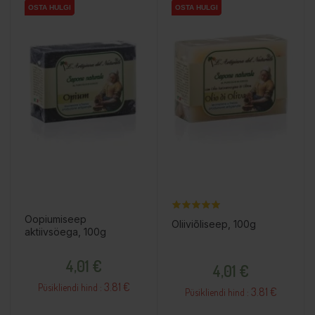
OSTA HULGI
OSTA HULGI
OSTA HULGI
OSTA HULGI
OSTA HULGI
OSTA HULGI
Oopiumiseep
Oliiviõliseep, 100g
aktiivsöega, 100g
Hind
Hind
4,01 €
4,01 €
3.81 €
Püsikliendi hind :
3.81 €
Püsikliendi hind :