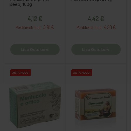
seep, 100g
Hind
Hind
4,12 €
4,42 €
3.91 €
4.20 €
Püsikliendi hind :
Püsikliendi hind :
Lisa Ostukorvi
Lisa Ostukorvi
OSTA HULGI
OSTA HULGI
OSTA HULGI
OSTA HULGI
OSTA HULGI
OSTA HULGI