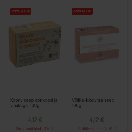
OSTA HULGI
OSTA HULGI
OSTA HULGI
OSTA HULGI
OSTA HULGI
OSTA HULGI
Kooriv seep aprikoosi ja
Võilille-kibuvitsa seep,
virsikuga, 100g
100g
Hind
Hind
4,12 €
4,12 €
3.91 €
3.91 €
Püsikliendi hind :
Püsikliendi hind :