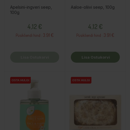
Apelsini-ingveri seep,
Aaloe-oliivi seep, 100g
100g
Hind
Hind
4,12 €
4,12 €
3.91 €
3.91 €
Püsikliendi hind :
Püsikliendi hind :
Lisa Ostukorvi
Lisa Ostukorvi
OSTA HULGI
OSTA HULGI
OSTA HULGI
OSTA HULGI
OSTA HULGI
OSTA HULGI
OSTA HULGI
OSTA HULGI