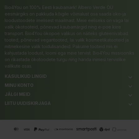
Bio4You on 100% Eesti kaubamärk! Albero Verde OÜ
eesmärgiks on pakkuda kõigile võimalust osa saada öko-ja
loodustoodete imelisest maailmast. Meie eeliseks on väga lai
valik ökotooteid, põnevad kaubamärgid ning e-poe kiire
transport. Bio4You ökopoe valikus on näiteks gluteenivabad
tooted, põnevad vegantooted, lai valik kosmeetikatooteid ja
mitmekesine valik toidulisandeid. Pakume tooteid mis ei
kahjustada loodust, loomi ega meie tervist. Bio4You missiooniks
on rikastada ökotoodete turgu ning harida inimesi tervislike
valikute osas.
KASULIKUD LINGID
keyboard_arrow_down
MINU KONTO
keyboard_arrow_down
JÄLGI MEID
keyboard_arrow_down
LIITU UUDISKIRJAGA
keyboard_arrow_down