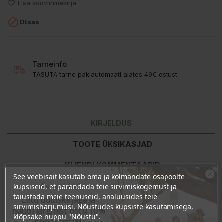
Lisa soovinimekirja

Otsas
Tarneinfo
TASUTA tarne pakiautomaati alates 49€ ostust
KIRJELDUS
TOOTE ÜKSIKASJAD
KLIENDI KOMMENTAARID
See veebisait kasutab oma ja kolmandate osapoolte
Ära veel lahku!
küpsiseid, et parandada teie sirvimiskogemust ja
täiustada meie teenuseid, analüüsides teie
Liitu uudiskirjaga ja
Koostisosad:
Snail Secration Filtrate, Phenethyl Alcohol, Caprylyl
sirvimisharjumusi. Nõustudes küpsiste kasutamisega,
Glycol.
naudi järgmist ostu 10%
klõpsake nuppu "Nõustu".
soodsamalt!