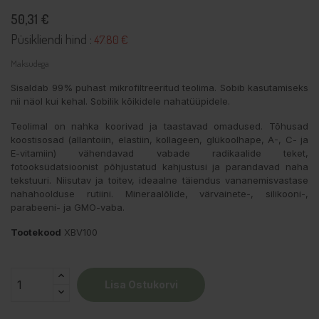
50,31 €
Püsikliendi hind :
47.80 €
Maksudega
Sisaldab 99% puhast mikrofiltreeritud teolima. Sobib kasutamiseks
nii näol kui kehal. Sobilik kõikidele nahatüüpidele.
Teolimal on nahka koorivad ja taastavad omadused. Tõhusad
koostisosad (allantoiin, elastiin, kollageen, glükoolhape, A-, C- ja
E-vitamiin) vähendavad vabade radikaalide teket,
fotooksüdatsioonist põhjustatud kahjustusi ja parandavad naha
tekstuuri. Niisutav ja toitev, ideaalne täiendus vananemisvastase
nahahoolduse rutiini. Mineraalõlide, värvainete-, silikooni-,
parabeeni- ja GMO-vaba.
Tootekood
XBV100
Lisa Ostukorvi