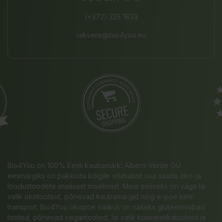
(+372) 325 1833
rakvere@bio4you.eu
Bio4You on 100% Eesti kaubamärk! Albero Verde OÜ
eesmärgiks on pakkuda kõigile võimalust osa saada öko-ja
loodustoodete imelisest maailmast. Meie eeliseks on väga lai
valik ökotooteid, põnevad kaubamärgid ning e-poe kiire
transport. Bio4You ökopoe valikus on näiteks gluteenivabad
tooted, põnevad vegantooted, lai valik kosmeetikatooteid ja