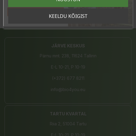
Laos
36 Toodet
Tahan sooduskoodi!
KEELDU KÕIGIST
Jaga
JÄRVE KESKUS
Pärnu mnt. 238, 11624 Tallinn
E-L 10-21, P 10-19
(+372) 677 8211
info@bio4you.eu
TARTU KVARTAL
Riia 2, 51004 Tartu
E-L 10-21, P 10-19