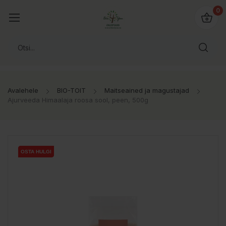
0
Avalehele
BIO-TOIT
Maitseained ja magustajad
Ajurveeda Himaalaja roosa sool, peen, 500g
OSTA HULGI
OSTA HULGI