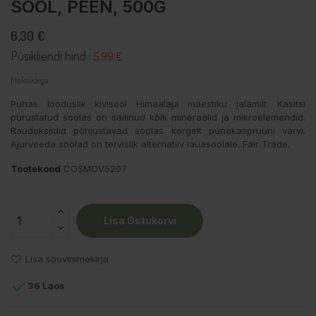
SOOL, PEEN, 500G
6,30 €
Püsikliendi hind :
5.99 €
Maksudega
Puhas looduslik kivisool Himaalaja mäestiku jalamilt. Käsitsi
purustatud soolas on säilinud kõik mineraalid ja mikroelemendid.
Raudoksiidid põhjustavad soolas kergelt punakaspruuni värvi.
Ajurveeda soolad on tervislik alternatiiv lauasoolale. Fair Trade.
Tootekood
COSMOV5207
Lisa Ostukorvi
Lisa soovinimekirja

36 Laos