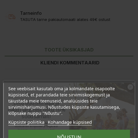
Tarneinfo
TASUTA tarne pakiautomaati alates 49€ ostust
TOOTE ÜKSIKASJAD
KLIENDI KOMMENTAARID
See veebisait kasutab oma ja kolmandate osapoolte
Ära veel lahku!
küpsiseid, et parandada teie sirvimiskogemust ja
täiustada meie teenuseid, analüüsides teie
Liitu uudiskirjaga ja
sirvimisharjumusi. Nõustudes küpsiste kasutamisega,
naudi järgmist ostu 10%
klõpsake nuppu "Nõustu".
soodsamalt!
Küpsiste poliitika
Kohandage küpsised
Sind ootavad spetsiaalsed allahindlused,
eksklusiivsed kampaaniad ja kingitused!
Registreeru e-maili aadressiga ja saad
sooduskoodi!
NÕUSTUN