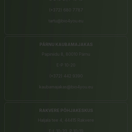
(+372) 680 7787
tartu@bio4you.eu
PÄRNU KAUBAMAJAKAS
Papiniidu 8, 80010 Pärnu
E-P 10-20
(+372) 442 9390
kaubamajakas@bio4you.eu
RAKVERE PÕHJAKESKUS
Haljala tee 4, 44415 Rakvere
E-L 10-20, P 10-19