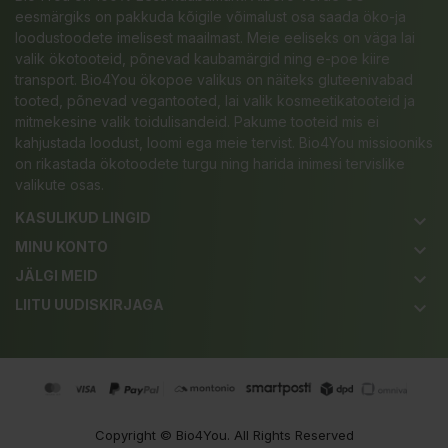
eesmärgiks on pakkuda kõigile võimalust osa saada öko-ja
loodustoodete imelisest maailmast. Meie eeliseks on väga lai
valik ökotooteid, põnevad kaubamärgid ning e-poe kiire
transport. Bio4You ökopoe valikus on näiteks gluteenivabad
tooted, põnevad vegantooted, lai valik kosmeetikatooteid ja
mitmekesine valik toidulisandeid. Pakume tooteid mis ei
kahjustada loodust, loomi ega meie tervist. Bio4You missiooniks
on rikastada ökotoodete turgu ning harida inimesi tervislike
valikute osas.
KASULIKUD LINGID
keyboard_arrow_down
MINU KONTO
keyboard_arrow_down
JÄLGI MEID
keyboard_arrow_down
LIITU UUDISKIRJAGA
keyboard_arrow_down
Copyright ©
Bio4You
. All Rights Reserved