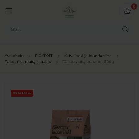
0
Avalehele
BIO-TOIT
Kuivained ja idandamine
Tatar, riis, mais, kruubid
Täisterariis, punane, 500g
OSTA HULGI
OSTA HULGI