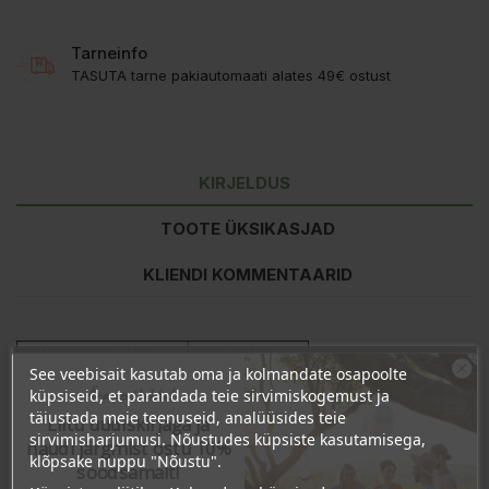
Tarneinfo
TASUTA tarne pakiautomaati alates 49€ ostust
KIRJELDUS
TOOTE ÜKSIKASJAD
KLIENDI KOMMENTAARID
Toitumisalane teave
100g kohta
See veebisait kasutab oma ja kolmandate osapoolte
Energiasisaldus
1529kJ/361kcal
Ära veel lahku!
küpsiseid, et parandada teie sirvimiskogemust ja
Rasvad
1,9g
täiustada meie teenuseid, analüüsides teie
Liitu uudiskirjaga ja
- millest küllastunud
0,5g
sirvimisharjumusi. Nõustudes küpsiste kasutamisega,
naudi järgmist ostu 10%
Süsivesikud
77g
klõpsake nuppu "Nõustu".
soodsamalt!
- millest suhkrud
1,2g