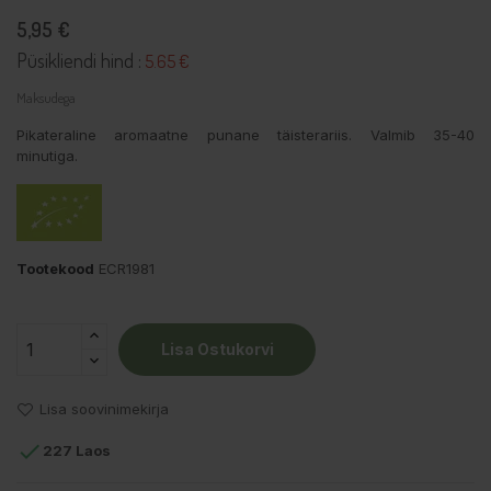
5,95 €
Püsikliendi hind :
5.65 €
Maksudega
Pikateraline aromaatne punane täisterariis. Valmib 35-40
minutiga.
Tootekood
ECR1981
Lisa Ostukorvi
Lisa soovinimekirja

227 Laos