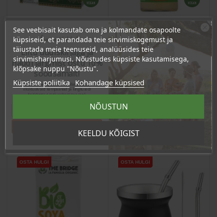
See veebisait kasutab oma ja kolmandate osapoolte
Ära veel lahku!
küpsiseid, et parandada teie sirvimiskogemust ja
Sahara tee, 20x1,4g
Laimimahl, 200ml
täiustada meie teenuseid, analüüsides teie
Liitu uudiskirjaga ja
sirvimisharjumusi. Nõustudes küpsiste kasutamisega,
naudi järgmist ostu 10%
Hind
Hind
klõpsake nuppu "Nõustu".
5,54 €
4,27 €
soodsamalt!
Küpsiste poliitika
Kohandage küpsised
Sind ootavad spetsiaalsed allahindlused,
5.26 €
4.06 €
Püsikliendi hind :
Püsikliendi hind :
eksklusiivsed kampaaniad ja kingitused!
Registreeru e-maili aadressiga ja saad
sooduskoodi!
NÕUSTUN
Lisa Ostukorvi
Lisa Ostukorvi
Tahan sooduskoodi!
KEELDU KÕIGIST
OSTA HULGI
OSTA HULGI
OSTA HULGI
OSTA HULGI
OSTA HULGI