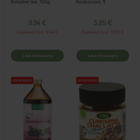
Roheline tee, 100g
Kookosvesi, 1l
Hind
Hind
9,94 €
5,95 €
9.44 €
5.65 €
Püsikliendi hind :
Püsikliendi hind :
Lisa Ostukorvi
Lisa Ostukorvi
OSTA HULGI
OSTA HULGI
OSTA HULGI
OSTA HULGI
OSTA HULGI
OSTA HULGI