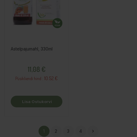
Astelpajumahl, 330ml
Hind
11,08 €
10.52 €
Püsikliendi hind :
Lisa Ostukorvi
1
2
3
4
