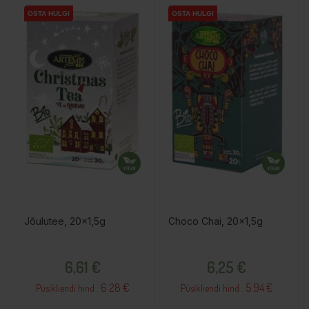
OSTA HULGI
OSTA HULGI
OSTA HULGI
OSTA HULGI
OSTA HULGI
OSTA HULGI
Jõulutee, 20x1,5g
Choco Chai, 20x1,5g
Hind
Hind
6,61 €
6,25 €
6.28 €
5.94 €
Püsikliendi hind :
Püsikliendi hind :