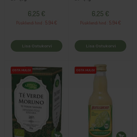
Hind
Hind
6,25 €
6,25 €
5.94 €
5.94 €
Püsikliendi hind :
Püsikliendi hind :
Lisa Ostukorvi
Lisa Ostukorvi
OSTA HULGI
OSTA HULGI
OSTA HULGI
OSTA HULGI
OSTA HULGI
OSTA HULGI