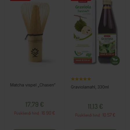
Matcha vispel „Chasen“
Graviolamahl, 330ml
Hind
Hind
17,79 €
11,13 €
16.90 €
Püsikliendi hind :
10.57 €
Püsikliendi hind :