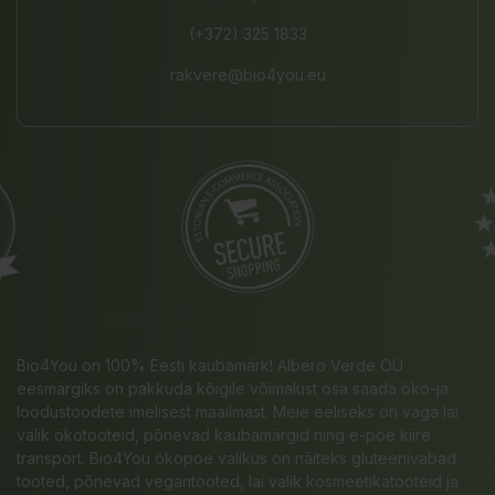
(+372) 325 1833
rakvere@bio4you.eu
Bio4You on 100% Eesti kaubamärk! Albero Verde OÜ
eesmärgiks on pakkuda kõigile võimalust osa saada öko-ja
loodustoodete imelisest maailmast. Meie eeliseks on väga lai
valik ökotooteid, põnevad kaubamärgid ning e-poe kiire
transport. Bio4You ökopoe valikus on näiteks gluteenivabad
tooted, põnevad vegantooted, lai valik kosmeetikatooteid ja