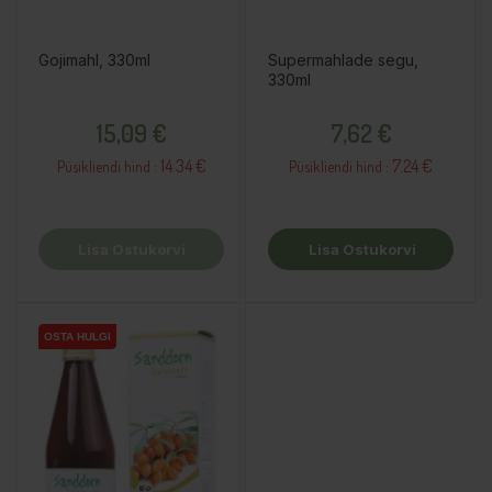
Gojimahl, 330ml
Supermahlade segu,
330ml
Hind
Hind
15,09 €
7,62 €
14.34 €
7.24 €
Püsikliendi hind :
Püsikliendi hind :
Lisa Ostukorvi
Lisa Ostukorvi
OSTA HULGI
OSTA HULGI
OSTA HULGI