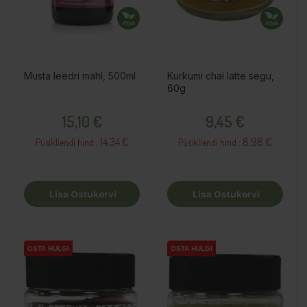
Musta leedri mahl, 500ml
Kurkumi chai latte segu,
60g
Hind
Hind
15,10 €
9,45 €
14.34 €
8.98 €
Püsikliendi hind :
Püsikliendi hind :
Lisa Ostukorvi
Lisa Ostukorvi
OSTA HULGI
OSTA HULGI
OSTA HULGI
OSTA HULGI
OSTA HULGI
OSTA HULGI