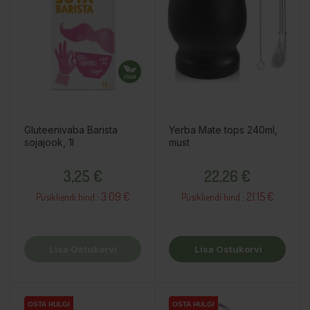
Gluteenivaba Barista
Yerba Mate tops 240ml,
sojajook, 1l
must
Hind
Hind
3,25 €
22,26 €
3.09 €
21.15 €
Püsikliendi hind :
Püsikliendi hind :
Lisa Ostukorvi
Lisa Ostukorvi
OSTA HULGI
OSTA HULGI
OSTA HULGI
OSTA HULGI
OSTA HULGI
OSTA HULGI