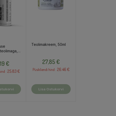
Teolimakreem, 50ml
use
teolimaga,
Hind
Hind
27,85 €
,19 €
26.46 €
Püsikliendi hind :
25.83 €
ind :
stukorvi
Lisa Ostukorvi