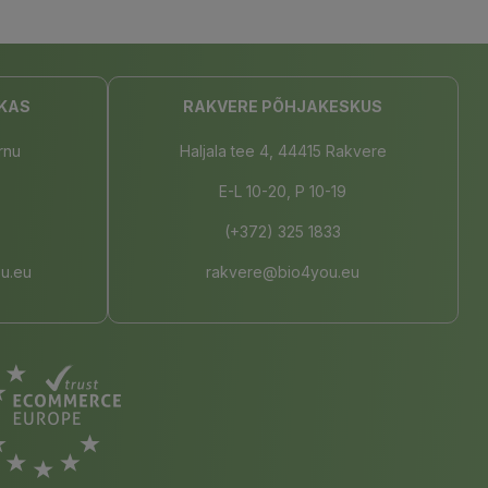
KAS
RAKVERE PÕHJAKESKUS
rnu
Haljala tee 4, 44415 Rakvere
E-L 10-20, P 10-19
(+372) 325 1833
u.eu
rakvere@bio4you.eu