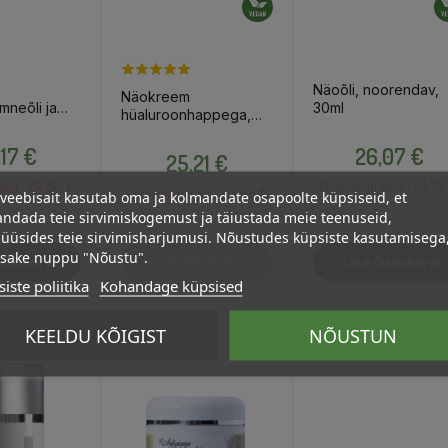
Näoõli, noorendav,
Näokreem
mneõli ja
30ml
hüaluroonhappega,
ga,
50ml
Hind
Hind
tav, 50ml
Hind
,17 €
26,07 €
25,21 €
24.86 €
24.77
ind :
Püsikliendi hind :
23.95 €
Püsikliendi hind :
veebisait kasutab oma ja kolmandate osapoolte küpsiseid, et
ndada teie sirvimiskogemust ja täiustada meie teenuseid,
üüsides teie sirvimisharjumusi. Nõustudes küpsiste kasutamisega
psake nuppu "Nõustu".
stukorvi
Lisa Ostukorvi
Lisa Ostukorvi
iste poliitika
Kohandage küpsised
KEELDU KÕIGIST
NÕUSTUN
OSTA HULGI
OSTA HULGI