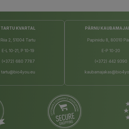
TARTU KVARTAL
PÄRNU KAUBAMAJA
Riia 2, 51004 Tartu
Papiniidu 8, 80010 Pä
E-L 10-21, P 10-19
E-P 10-20
(+372) 680 7787
(+372) 442 9390
tartu@bio4you.eu
kaubamajakas@bio4yo