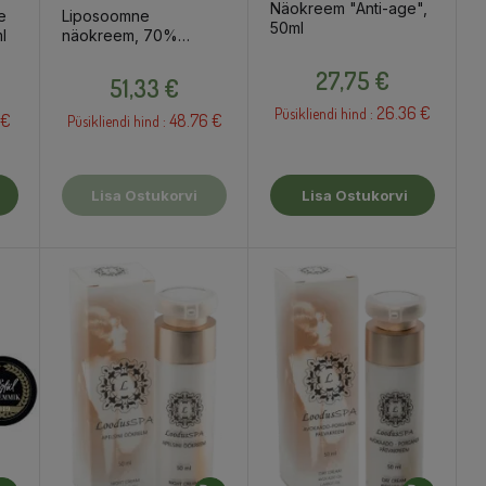
Näokreem "Anti-age",
e
Liposoomne
50ml
l
näokreem, 70%
teolima, 50ml
Hind
Hind
27,75 €
51,33 €
26.36 €
Püsikliendi hind :
 €
48.76 €
Püsikliendi hind :
Lisa Ostukorvi
Lisa Ostukorvi