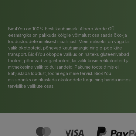
Bio4You on 100% Eesti kaubamärk! Albero Verde OÜ
eesmärgiks on pakkuda kõigile võimalust osa saada öko-ja
loodustoodete imelisest maailmast. Meie eeliseks on väga lai
valik ökotooteid, põnevad kaubamärgid ning e-poe kiire
transport. Bio4You ökopoe valikus on näiteks gluteenivabad
tooted, põnevad vegantooted, lai valik kosmeetikatooteid ja
mitmekesine valik toidulisandeid. Pakume tooteid mis ei
kahjustada loodust, loomi ega meie tervist. Bio4You
missiooniks on rikastada ökotoodete turgu ning harida inimesi
tervislike valikute osas.