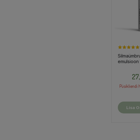
Silmaümbr
emulsioon 
15ml
27
Püsikliendi h
Lisa O