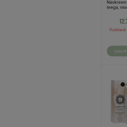
Näokreem 
teega, niis
12
Püsikliendi 
Lisa O