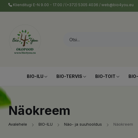
Klienditugi E-N 9.00 - 17.00 / (+372) 5305 4036 / web@bio4you.eu
BIO-ILU
BIO-TERVIS
BIO-TOIT
BIO
Näokreem
Avalehele
BIO-ILU
Näo- ja suuhooldus
Näokreem