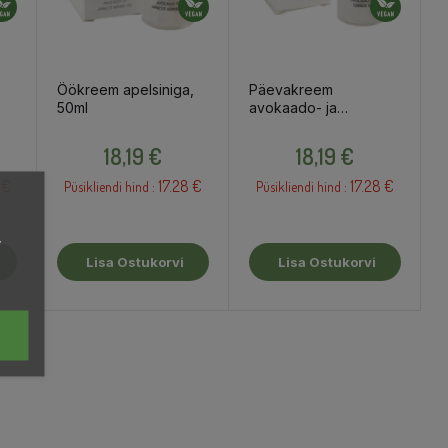
Öökreem apelsiniga,
Päevakreem
50ml
avokaado- ja
porgandiõliga, 50ml
Hind
Hind
18,19 €
18,19 €
 €
17.28 €
17.28 €
Püsikliendi hind :
Püsikliendi hind :
,
Lisa Ostukorvi
Lisa Ostukorvi