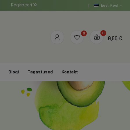
Registreeri
Eesti Keel
0
0
0,00 €
Blogi
Tagastused
Kontakt