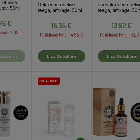
rohelise
Öökreem rohelise
Päevakreem rohelis
utav, 50ml
teega, anti-age, 50ml
teega, anti-age, 50m
Hind
Hind
Hind
,76 €
15,35 €
13,92 €
12.12 €
hind :
14.58 €
13.23
Püsikliendi hind :
Püsikliendi hind :
stukorvi
Lisa Ostukorvi
Lisa Ostukorvi
OSTA HULGI
OSTA HULGI