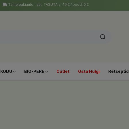
Tarne pakiautomaati TASUTA al 49 € / poodi 0 €
-KODU
BIO-PERE
Outlet
Osta Hulgi
Retseptid