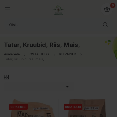
0
Tatar, Kruubid, Riis, Mais,
Avalehele
OSTA HULGI
KUIVAINED
Tatar, kruubid, riis, mais,

OSTA HULGI
OSTA HULGI
OSTA HULGI
OSTA HULGI
OSTA HULGI