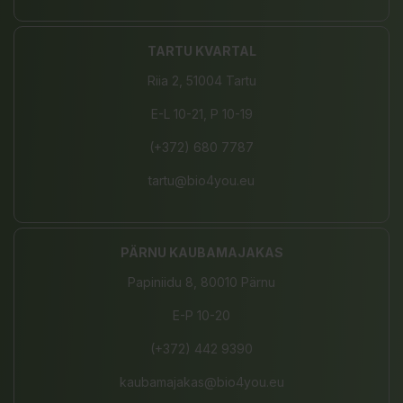
TARTU KVARTAL
Riia 2, 51004 Tartu
E-L 10-21, P 10-19
(+372) 680 7787
tartu@bio4you.eu
PÄRNU KAUBAMAJAKAS
Papiniidu 8, 80010 Pärnu
E-P 10-20
(+372) 442 9390
kaubamajakas@bio4you.eu