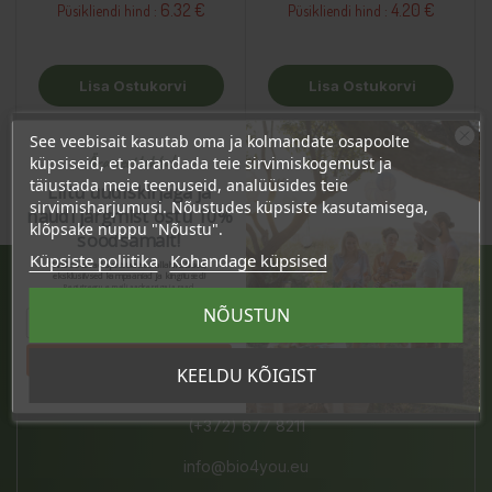
6.32 €
4.20 €
Püsikliendi hind :
Püsikliendi hind :
Lisa Ostukorvi
Lisa Ostukorvi
See veebisait kasutab oma ja kolmandate osapoolte
Ära veel lahku!
küpsiseid, et parandada teie sirvimiskogemust ja
täiustada meie teenuseid, analüüsides teie
Liitu uudiskirjaga ja
sirvimisharjumusi. Nõustudes küpsiste kasutamisega,
naudi järgmist ostu 10%
klõpsake nuppu "Nõustu".
soodsamalt!
Küpsiste poliitika
Kohandage küpsised
Sind ootavad spetsiaalsed allahindlused,
eksklusiivsed kampaaniad ja kingitused!
Registreeru e-maili aadressiga ja saad
sooduskoodi!
JÄRVE KESKUS
NÕUSTUN
Pärnu mnt. 238, 11624 Tallinn
Tahan sooduskoodi!
KEELDU KÕIGIST
E-L 10-21, P 10-19
(+372) 677 8211
info@bio4you.eu