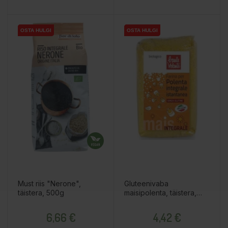
OSTA HULGI
OSTA HULGI
OSTA HULGI
OSTA HULGI
Must riis "Nerone",
Gluteenivaba
täistera, 500g
maisipolenta, täistera,
500g
Hind
Hind
6,66 €
4,42 €