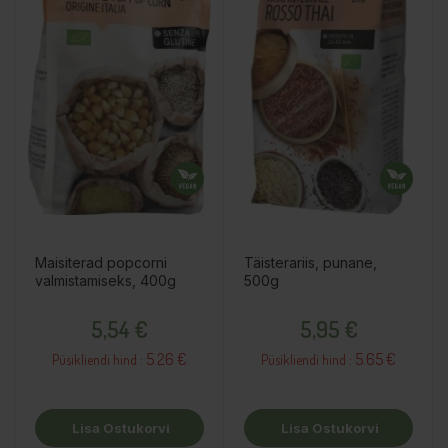
Maisiterad popcorni
Täisterariis, punane,
valmistamiseks, 400g
500g
Hind
Hind
5,54 €
5,95 €
5.26 €
5.65 €
Püsikliendi hind :
Püsikliendi hind :
Lisa Ostukorvi
Lisa Ostukorvi