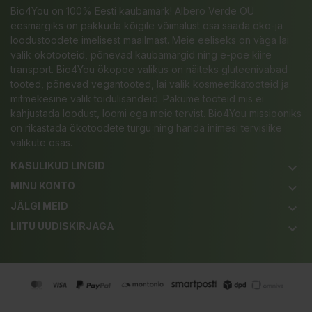
Bio4You on 100% Eesti kaubamärk! Albero Verde OÜ
eesmärgiks on pakkuda kõigile võimalust osa saada öko-ja
loodustoodete imelisest maailmast. Meie eeliseks on väga lai
valik ökotooteid, põnevad kaubamärgid ning e-poe kiire
transport. Bio4You ökopoe valikus on näiteks gluteenivabad
tooted, põnevad vegantooted, lai valik kosmeetikatooteid ja
mitmekesine valik toidulisandeid. Pakume tooteid mis ei
kahjustada loodust, loomi ega meie tervist. Bio4You missiooniks
on rikastada ökotoodete turgu ning harida inimesi tervislike
valikute osas.
KASULIKUD LINGID
keyboard_arrow_down
MINU KONTO
keyboard_arrow_down
JÄLGI MEID
keyboard_arrow_down
LIITU UUDISKIRJAGA
keyboard_arrow_down