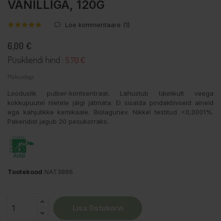
VANILLIGA, 120G
Loe kommentaare (
1
)
6,00 €
Püsikliendi hind :
5.70 €
Maksudega
Looduslik pulber-kontsentraat. Lahustub täielikult veega
kokkupuutel riietele jälgi jätmata. Ei sisalda pindaktiivseid aineid
ega kahjulikke kemikaale. Biolagunev. Nikkel testitud <0,0001%.
Pakendist jagub 20 pesukorraks.
Tootekood
NAT3886
Lisa Ostukorvi