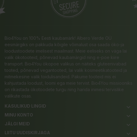
Bio4You on 100% Eesti kaubamärk! Albero Verde OÜ
eesmärgiks on pakkuda kõigile võimalust osa saada öko-ja
loodustoodete imelisest maailmast. Meie eeliseks on väga lai
valik ökotooteid, põnevad kaubamärgid ning e-poe kiire
transport. Bio4You ökopoe valikus on näiteks gluteenivabad
tooted, põnevad vegantooted, lai valik kosmeetikatooteid ja
mitmekesine valik toidulisandeid. Pakume tooteid mis ei
kahjustada loodust, loomi ega meie tervist. Bio4You missiooniks
on rikastada ökotoodete turgu ning harida inimesi tervislike
valikute osas.
KASULIKUD LINGID
keyboard_arrow_down
MINU KONTO
keyboard_arrow_down
JÄLGI MEID
keyboard_arrow_down
LIITU UUDISKIRJAGA
keyboard_arrow_down