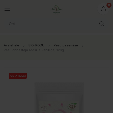
0
Avalehele
BIO-KODU
Pesu pesemine
Pesulõhnastaja roosi ja vanilliga, 120g
OSTA HULGI
OSTA HULGI
OSTA HULGI