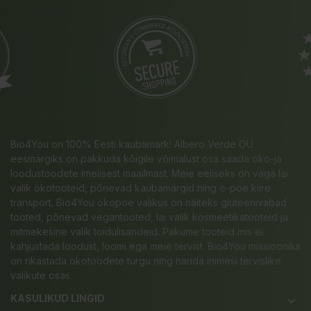
Bio4You on 100% Eesti kaubamärk! Albero Verde OÜ
eesmärgiks on pakkuda kõigile võimalust osa saada öko-ja
loodustoodete imelisest maailmast. Meie eeliseks on väga lai
valik ökotooteid, põnevad kaubamärgid ning e-poe kiire
transport. Bio4You ökopoe valikus on näiteks gluteenivabad
tooted, põnevad vegantooted, lai valik kosmeetikatooteid ja
mitmekesine valik toidulisandeid. Pakume tooteid mis ei
kahjustada loodust, loomi ega meie tervist. Bio4You missiooniks
on rikastada ökotoodete turgu ning harida inimesi tervislike
valikute osas.
KASULIKUD LINGID
keyboard_arrow_down