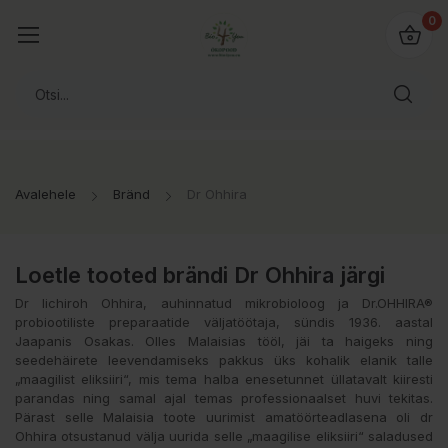
0
Avalehele
Bränd
Dr Ohhira
Loetle tooted brändi Dr Ohhira järgi
Dr Iichiroh Ohhira, auhinnatud mikrobioloog ja Dr.OHHIRA®
probiootiliste preparaatide väljatöötaja, sündis 1936. aastal
Jaapanis Osakas. Olles Malaisias tööl, jäi ta haigeks ning
seedehäirete leevendamiseks pakkus üks kohalik elanik talle
„maagilist eliksiiri“, mis tema halba enesetunnet üllatavalt kiiresti
parandas ning samal ajal temas professionaalset huvi tekitas.
Pärast selle Malaisia toote uurimist amatöörteadlasena oli dr
Ohhira otsustanud välja uurida selle „maagilise eliksiiri“ saladused