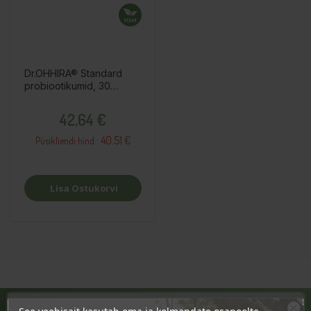
Dr.OHHIRA® Standard
probiootikumid, 30
kapslit / toidulisand
Hind
42,64 €
40.51 €
Püsikliendi hind :
Lisa Ostukorvi