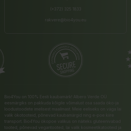
(+372) 325 1833
rakvere@bio4you.eu
Bio4You on 100% Eesti kaubamärk! Albero Verde OÜ
eesmärgiks on pakkuda kõigile võimalust osa saada öko-ja
loodustoodete imelisest maailmast. Meie eeliseks on väga lai
valik ökotooteid, põnevad kaubamärgid ning e-poe kiire
transport. Bio4You ökopoe valikus on näiteks gluteenivabad
tooted, põnevad vegantooted, lai valik kosmeetikatooteid ja