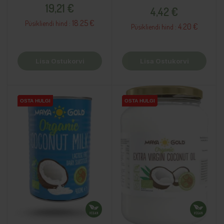
Hind
Hind
19,21 €
4,42 €
18.25 €
Püsikliendi hind :
4.20 €
Püsikliendi hind :
Lisa Ostukorvi
Lisa Ostukorvi
OSTA HULGI
OSTA HULGI
OSTA HULGI
OSTA HULGI
OSTA HULGI
OSTA HULGI
OSTA HULGI
OSTA HULGI