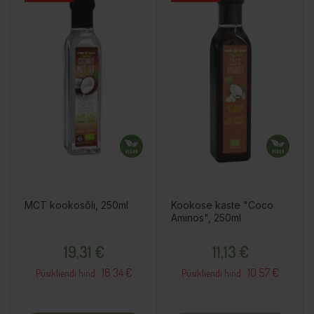
MCT kookosõli, 250ml
Kookose kaste "Coco
Aminos", 250ml
Hind
Hind
19,31 €
11,13 €
18.34 €
10.57 €
Püsikliendi hind :
Püsikliendi hind :