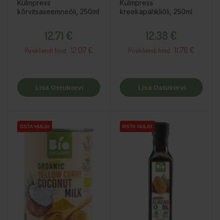
Külmpress
Külmpress
kõrvitsaseemneõli, 250ml
kreekapähkliõli, 250ml
Hind
Hind
12,71 €
12,38 €
12.07 €
11.76 €
Püsikliendi hind :
Püsikliendi hind :
Lisa Ostukorvi
Lisa Ostukorvi
OSTA HULGI
OSTA HULGI
OSTA HULGI
OSTA HULGI
OSTA HULGI
OSTA HULGI