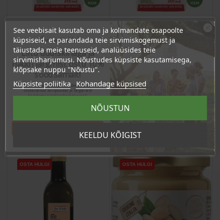
See veebisait kasutab oma ja kolmandate osapoolte
Ära veel lahku!
küpsiseid, et parandada teie sirvimiskogemust ja
Gluteenivaba india pähkli
Gluteenivaba
täiustada meie teenuseid, analüüsides teie
kreem
mandlikreem
Liitu uudiskirjaga ja
toiduvalmistamiseks,
toiduvalmistamiseks,
sirvimisharjumusi. Nõustudes küpsiste kasutamisega,
naudi järgmist ostu 10%
Hind
Hind
200ml
200ml
klõpsake nuppu "Nõustu".
3,00 €
3,00 €
soodsamalt!
Küpsiste poliitika
Kohandage küpsised
Sind ootavad spetsiaalsed allahindlused,
2.85 €
2.85 €
Püsikliendi hind :
Püsikliendi hind :
eksklusiivsed kampaaniad ja kingitused!
Registreeru e-maili aadressiga ja saad
sooduskoodi!
NÕUSTUN
Lisa Ostukorvi
Lisa Ostukorvi
Tahan sooduskoodi!
KEELDU KÕIGIST
OSTA HULGI
OSTA HULGI
OSTA HULGI
OSTA HULGI
OSTA HULGI