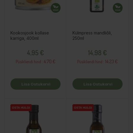
Kookosjook kollase
Külmpress mandliõli,
karriga, 400ml
250ml
Hind
Hind
4,95 €
14,98 €
4.70 €
14.23 €
Püsikliendi hind :
Püsikliendi hind :
Lisa Ostukorvi
Lisa Ostukorvi
OSTA HULGI
OSTA HULGI
OSTA HULGI
OSTA HULGI
OSTA HULGI
OSTA HULGI