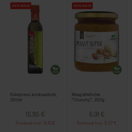
OSTA HULGI
OSTA HULGI
OSTA HULGI
OSTA HULGI
OSTA HULGI
Külmpress avokaadoõli,
Maapähklivõie
250ml
"Crunchy", 250g
Hind
Hind
15,95 €
6,91 €
15.15 €
6.57 €
Püsikliendi hind :
Püsikliendi hind :