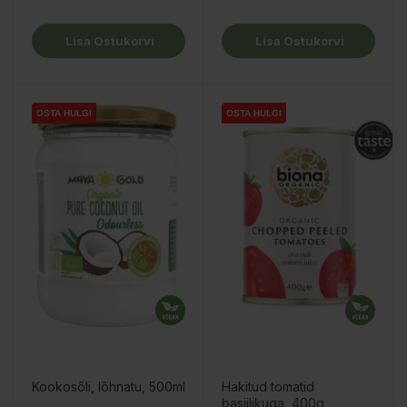
Lisa Ostukorvi
Lisa Ostukorvi
OSTA HULGI
OSTA HULGI
OSTA HULGI
OSTA HULGI
OSTA HULGI
OSTA HULGI
Kookosõli, lõhnatu, 500ml
Hakitud tomatid
basiilikuga, 400g