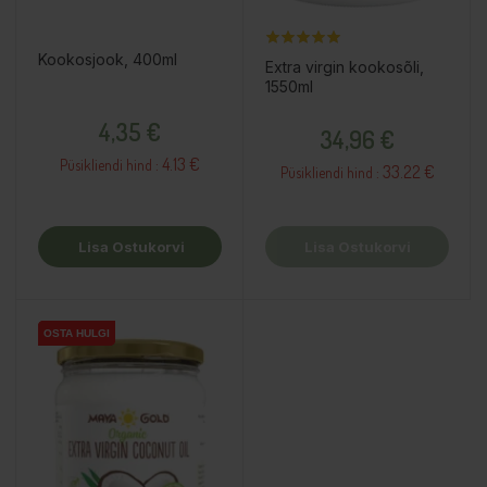
Kookosjook, 400ml
Extra virgin kookosõli,
1550ml
Hind
Hind
4,35 €
34,96 €
4.13 €
Püsikliendi hind :
33.22 €
Püsikliendi hind :
Lisa Ostukorvi
Lisa Ostukorvi
OSTA HULGI
OSTA HULGI
OSTA HULGI