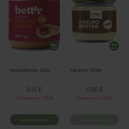
Maapähklivõie, 250g
Kakaovõi, 100ml
Hind
Hind
6,15 €
11,90 €
5.84 €
11.31 €
Püsikliendi hind :
Püsikliendi hind :
Lisa Ostukorvi
Lisa Ostukorvi