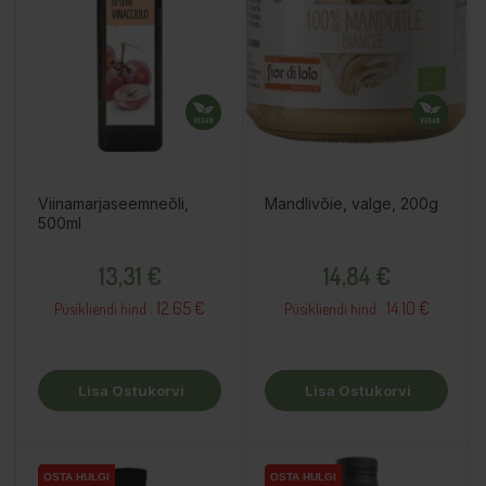
Viinamarjaseemneõli,
Mandlivõie, valge, 200g
500ml
Hind
Hind
13,31 €
14,84 €
12.65 €
14.10 €
Püsikliendi hind :
Püsikliendi hind :
Lisa Ostukorvi
Lisa Ostukorvi
OSTA HULGI
OSTA HULGI
OSTA HULGI
OSTA HULGI
OSTA HULGI
OSTA HULGI
OSTA HULGI