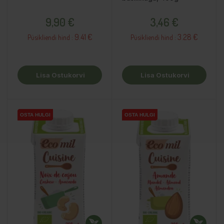
Hind
Hind
9,90 €
3,46 €
9.41 €
3.28 €
Püsikliendi hind :
Püsikliendi hind :
Lisa Ostukorvi
Lisa Ostukorvi
OSTA HULGI
OSTA HULGI
OSTA HULGI
OSTA HULGI
OSTA HULGI
OSTA HULGI