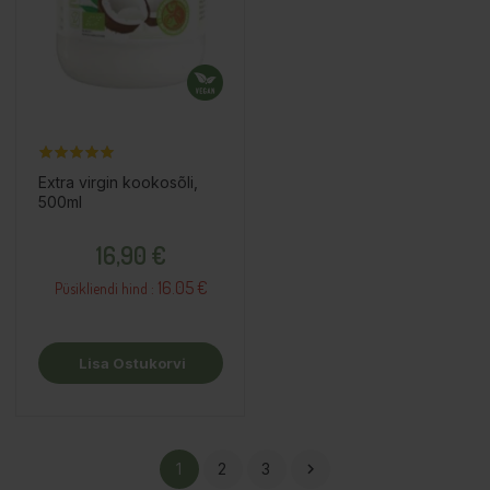
Extra virgin kookosõli,
500ml
Hind
16,90 €
16.05 €
Püsikliendi hind :
Lisa Ostukorvi
1
2
3
