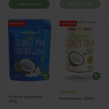
Lisa Ostukorvi
Lisa Ostukorvi
OSTA HULGI
OSTA HULGI
OSTA HULGI
OSTA HULGI
OSTA HULGI
OSTA HULGI
OSTA HULGI
OSTA HULGI
Kookose joogipulber,
Kookoskreem, 400ml
250g