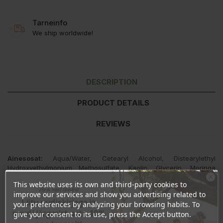
Tarneinfo
We ship worldwide!
DESCRIPTION
PRODUCT DETAILS
REVIEWS
Ainesosat:
Aqua/Water, Cetearyl Alcohol, Distearylethyl
Hydroxyethylmonium Methosulfate, Kaolin, Glycerin, Moringa
Pterygosperma Seed Extract, Aloe Barbadensis* Extract, Glyceryl
This website uses its own and third-party cookies to
Caprylate, Olea Europaea* (Olive) Fruit Oil, Benzyl Alcohol,
Ära veel lahku!
improve our services and show you advertising related to
Dehydroacetic Acid, Tocopheryl Acetate, Citric Acid,
Liitu uudiskirjaga ja
your preferences by analyzing your browsing habits. To
Profumo/Fragrance.
naudi järgmist ostu 10%
give your consent to its use, press the Accept button.
*luomuviljelty