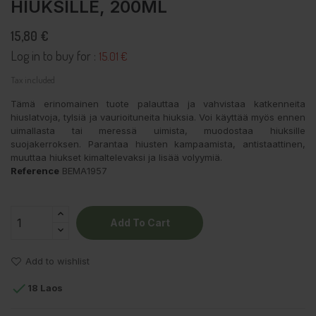
HIUKSILLE, 200ML
15,80 €
Log in to buy for :
15.01 €
Tax included
Tämä erinomainen tuote palauttaa ja vahvistaa katkenneita
hiuslatvoja, tylsiä ja vaurioituneita hiuksia. Voi käyttää myös ennen
uimallasta tai meressä uimista, muodostaa hiuksille
suojakerroksen. Parantaa hiusten kampaamista, antistaattinen,
muuttaa hiukset kimaltelevaksi ja lisää volyymiä.
Reference
BEMA1957
Add To Cart
Add to wishlist

18 Laos