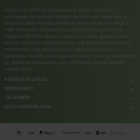
Bio4You on 100% Eesti kaubamärk! Albero Verde OÜ
eesmärgiks on pakkuda kõigile võimalust osa saada öko-ja
loodustoodete imelisest maailmast. Meie eeliseks on väga lai
valik ökotooteid, põnevad kaubamärgid ning e-poe kiire
transport. Bio4You ökopoe valikus on näiteks gluteenivabad
tooted, põnevad vegantooted, lai valik kosmeetikatooteid ja
mitmekesine valik toidulisandeid. Pakume tooteid mis ei
kahjustada loodust, loomi ega meie tervist. Bio4You missiooniks
on rikastada ökotoodete turgu ning harida inimesi tervislike
valikute osas.
KASULIKUD LINGID
keyboard_arrow_down
MINU KONTO
keyboard_arrow_down
JÄLGI MEID
keyboard_arrow_down
LIITU UUDISKIRJAGA
keyboard_arrow_down