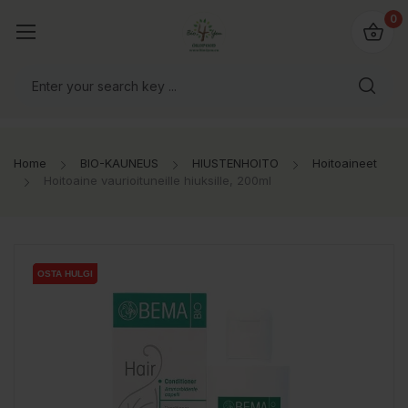
0
Home
BIO-KAUNEUS
HIUSTENHOITO
Hoitoaineet
Hoitoaine vaurioituneille hiuksille, 200ml
OSTA HULGI
OSTA HULGI
OSTA HULGI