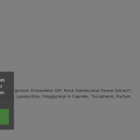
ces
ur
de, Pelargonium Graveolens Oil*, Rosa Damascena Flower Extract*,
on.
cithin, Lysolecithin, Polyglyceryl-4 Caprate, Tocopherol, Parfum,