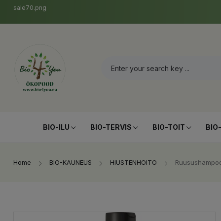
sale70.png
BIO-ILU
BIO-TERVIS
BIO-TOIT
BIO
Home
BIO-KAUNEUS
HIUSTENHOITO
Ruusushampoo