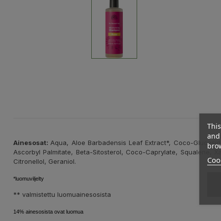
This
and 
Ainesosat:
Aqua, Aloe Barbadensis Leaf Extract*, Coco-Glucosid
brow
Ascorbyl Palmitate, Beta-Sitosterol, Coco-Caprylate, Squalene, X
Cook
Citronellol, Geraniol.
*luomuviljelty
** valmistettu luomuainesosista
14% ainesosista ovat luomua