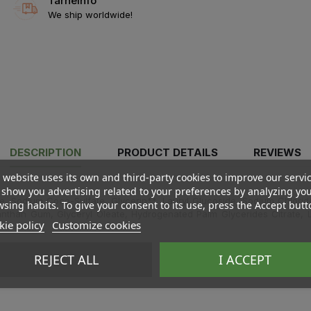
Tarneinfo
We ship worldwide!
DESCRIPTION
PRODUCT DETAILS
REVIEWS
 website uses its own and third-party cookies to improve our servi
show you advertising related to your preferences by analyzing yo
e, Sodium Coco-Sulfate, Glycerin**, Lauryl Glucoside, Sodium Chlori
sing habits. To give your consent to its use, press the Accept butt
anthan Gum, Glyceryl Oleate, Hydrogenated Palm Glycerides Citrate, Le
ie policy
Customize cookies
REJECT ALL
I ACCEPT