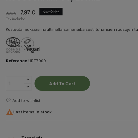
7,97 €
Save 20%
9,96 €
Tax included
Kosteuta hiuksiasi nauttimalla samanaikaisesti tuhansien ruusujen tuo
Reference
URT7009
Add To Cart
Add to wishlist

Last items in stock