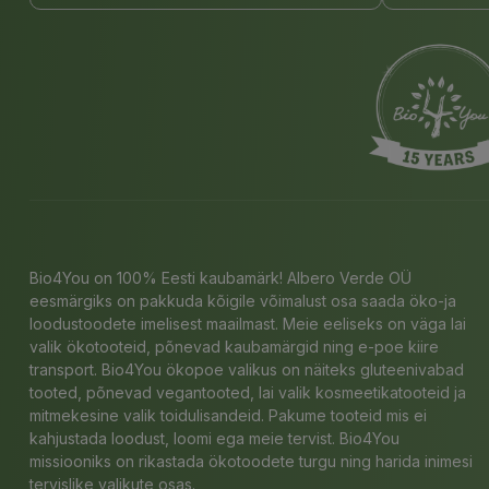
Bio4You on 100% Eesti kaubamärk! Albero Verde OÜ
eesmärgiks on pakkuda kõigile võimalust osa saada öko-ja
loodustoodete imelisest maailmast. Meie eeliseks on väga lai
valik ökotooteid, põnevad kaubamärgid ning e-poe kiire
transport. Bio4You ökopoe valikus on näiteks gluteenivabad
tooted, põnevad vegantooted, lai valik kosmeetikatooteid ja
mitmekesine valik toidulisandeid. Pakume tooteid mis ei
kahjustada loodust, loomi ega meie tervist. Bio4You
missiooniks on rikastada ökotoodete turgu ning harida inimesi
tervislike valikute osas.