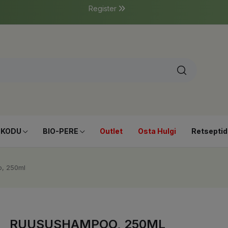
Register
-KODU
BIO-PERE
Outlet
Osta Hulgi
Retseptid
, 250ml
RUUSUSHAMPOO, 250ML