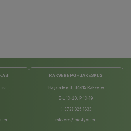
KAS
RAKVERE PÕHJAKESKUS
rnu
Haljala tee 4, 44415 Rakvere
E-L 10-20, P 10-19
(+372) 325 1833
u.eu
rakvere@bio4you.eu