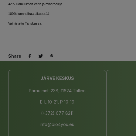
42% luomu ilman vettä ja mineraaleja
100% luonnollista alkuperää
Valmistettu Tanskassa.
Share
JÄRVE KESKUS
Pärnu mnt. 238, 11624 Tallinn
E-L 10-21, P 10-19
(+372) 677 8211
info@bio4you.eu