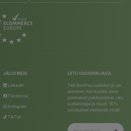
JÄLGI MEID
LIITU UUDISKIRJAGA
LinkedIn
Telli Bio4You uudiskiri ja ole
esimene, kes kuuleb meie
Facebook
parimatest pakkumistest. Liitu
uudiskirjaga ja naudi -10%
Instagram
soodustust esimeselt ostult.
TikTok