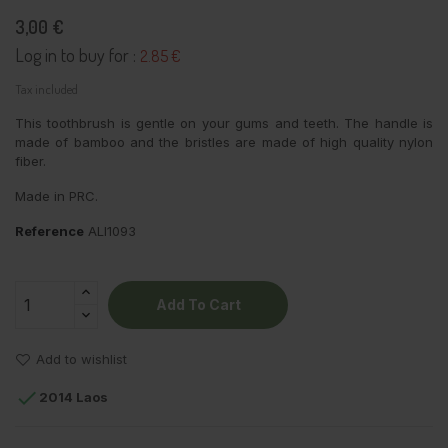
3,00 €
Log in to buy for :
2.85 €
Tax included
This toothbrush is gentle on your gums and teeth. The handle is
made of bamboo and the bristles are made of high quality nylon
fiber.
Made in PRC.
Reference
ALI1093
Add To Cart
Add to wishlist

2014 Laos