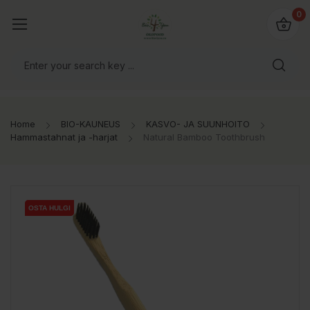
0
Home
BIO-KAUNEUS
KASVO- JA SUUNHOITO
Hammastahnat ja -harjat
Natural Bamboo Toothbrush
OSTA HULGI
OSTA HULGI