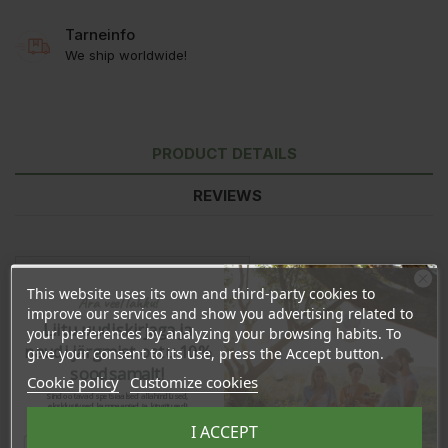
Tarneinfo
We ship worldwide!
PRODUCT DETAILS
REVIEWS
This website uses its own and third-party cookies to
Ära veel lahku!
improve our services and show you advertising related to
Liitu uudiskirjaga ja
your preferences by analyzing your browsing habits. To
naudi järgmist ostu 10%
give your consent to its use, press the Accept button.
soodsamalt!
Cookie policy
Customize cookies
Sind ootavad spetsiaalsed allahindlused,
eksklusiivsed kampaaniad ja kingitused!
Registreeru e-maili aadressiga ja saad
I ACCEPT
sooduskoodi!
In stock
2014 Items