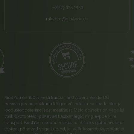
(+372) 325 1833
rakvere@bio4you.eu
Bio4You on 100% Eesti kaubamärk! Albero Verde OÜ
eesmärgiks on pakkuda kõigile võimalust osa saada öko-ja
loodustoodete imelisest maailmast. Meie eeliseks on väga lai
valik ökotooteid, põnevad kaubamärgid ning e-poe kiire
transport. Bio4You ökopoe valikus on näiteks gluteenivabad
tooted, põnevad vegantooted, lai valik kosmeetikatooteid ja