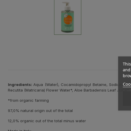
This
and 
brow
Cook
Ingredients:
Aqua (Water), Cocamidopropyl Betaine, Sodium Coco-
Recutita (Matricaria) Flower Water*, Aloe Barbadensis Leaf Juice*
*from organic farming
97,0% natural origin out of the total
12,0% organic out of the total minus water