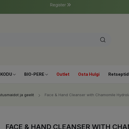
Register
-KODU
BIO-PERE
Outlet
Osta Hulgi
Retseptid
tusmaidot ja geelit
Face & Hand Cleanser with Chamomile Hydrol
FACE & HAND CLEANSER WITH CH