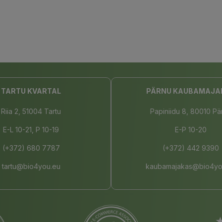
TARTU KVARTAL
PÄRNU KAUBAMAJA
Riia 2, 51004 Tartu
Papiniidu 8, 80010 Pä
E-L 10-21, P 10-19
E-P 10-20
(+372) 680 7787
(+372) 442 9390
tartu@bio4you.eu
kaubamajakas@bio4yo