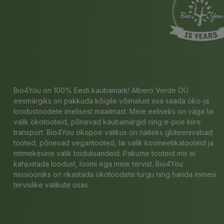
Bio4You on 100% Eesti kaubamärk! Albero Verde OÜ
eesmärgiks on pakkuda kõigile võimalust osa saada öko-ja
loodustoodete imelisest maailmast. Meie eeliseks on väga lai
valik ökotooteid, põnevad kaubamärgid ning e-poe kiire
transport. Bio4You ökopoe valikus on näiteks gluteenivabad
tooted, põnevad vegantooted, lai valik kosmeetikatooteid ja
mitmekesine valik toidulisandeid. Pakume tooteid mis ei
kahjustada loodust, loomi ega meie tervist. Bio4You
missiooniks on rikastada ökotoodete turgu ning harida inimesi
tervislike valikute osas.