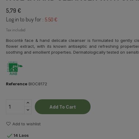
5,79 €
Log in to buy for :
5.50 €
Tax included
Biocontè face & hand delicate cleanser is formulated to gently cl
flower extract, with its known antiseptic and refreshing properti
soothing and emollient properties. Dermatologically tested on sensiti
Reference
BIOC8172
Add To Cart
Add to wishlist

14 Laos