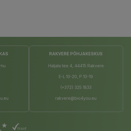
KAS
RAKVERE PÕHJAKESKUS
rnu
Haljala tee 4, 44415 Rakvere
E-L 10-20, P 10-19
(+372) 325 1833
u.eu
rakvere@bio4you.eu