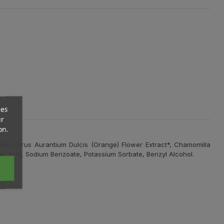
ces
ur
on.
de, Citrus Aurantium Dulcis (Orange) Flower Extract*, Chamomilla
ric Acid, Sodium Benzoate, Potassium Sorbate, Benzyl Alcohol.