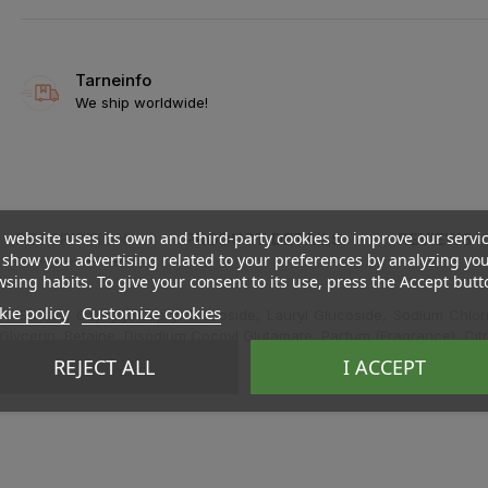
Tarneinfo
We ship worldwide!
 website uses its own and third-party cookies to improve our servi
DESCRIPTION
PRODUCT DETAILS
REVIEWS
show you advertising related to your preferences by analyzing yo
sing habits. To give your consent to its use, press the Accept butt
ie policy
Customize cookies
Sulfate, Caprylyl/Capryl Glucoside, Lauryl Glucoside, Sodium Chlori
, Glycerin, Betaine, Disodium Cocoyl Glutamate, Parfum (Fragrance), Cit
REJECT ALL
I ACCEPT