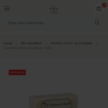
0
Home
BIO-KAUNEUS
SAUNA, KYLPY JA HYGENIA
Laventeli-sitruunasaippua, 100g
OSTA HULGI
OSTA HULGI
OSTA HULGI