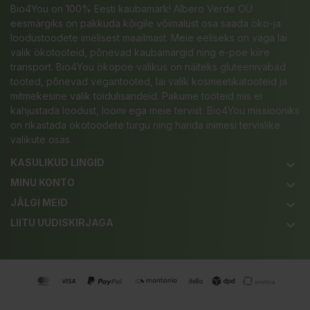
Bio4You on 100% Eesti kaubamärk! Albero Verde OÜ
eesmärgiks on pakkuda kõigile võimalust osa saada öko-ja
loodustoodete imelisest maailmast. Meie eeliseks on väga lai
valik ökotooteid, põnevad kaubamärgid ning e-poe kiire
transport. Bio4You ökopoe valikus on näiteks gluteenivabad
tooted, põnevad vegantooted, lai valik kosmeetikatooteid ja
mitmekesine valik toidulisandeid. Pakume tooteid mis ei
kahjustada loodust, loomi ega meie tervist. Bio4You missiooniks
on rikastada ökotoodete turgu ning harida inimesi tervislike
valikute osas.
KASULIKUD LINGID
keyboard_arrow_down
MINU KONTO
keyboard_arrow_down
JÄLGI MEID
keyboard_arrow_down
LIITU UUDISKIRJAGA
keyboard_arrow_down