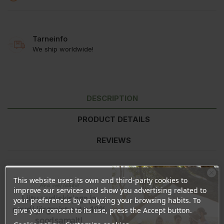
Tarneinfo
We ship worldwide!
DESCRIPTION
PRODUCT DETAILS
REVIEWS
Laboratorio Naturalen saippuat valmistetaan vanhan perinteen
This website uses its own and third-party cookies to
Ära veel lahku!
mukaisesti. Ainesosat sekoitetaan matalalla lämpötilalla, jotta
improve our services and show you advertising related to
niiden laatu ja ominaisuudet säilyisivät hyvinä. Valmis saippuat
Liitu uudiskirjaga ja
your preferences by analyzing your browsing habits. To
kaadetaan puumuotteihin, jonka ansiosta lämpö poistuu
naudi järgmist ostu 10%
give your consent to its use, press the Accept button.
pikkuhiljaa. Saippua jähmettyy 72 tuntia, jonka jälkeen se leikataan
soodsamalt!
käsin eripainoisiin paloihin. Saippuat kuivuvat luonnollisesti ja