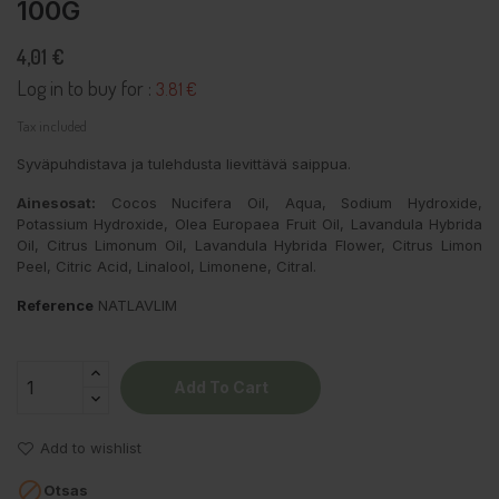
100G
4,01 €
Log in to buy for :
3.81 €
Tax included
Syväpuhdistava ja tulehdusta lievittävä saippua.
Ainesosat:
Cocos Nucifera Oil, Aqua, Sodium Hydroxide,
Potassium Hydroxide, Olea Europaea Fruit Oil, Lavandula Hybrida
Oil, Citrus Limonum Oil, Lavandula Hybrida Flower, Citrus Limon
Peel, Citric Acid, Linalool, Limonene, Citral.
Reference
NATLAVLIM
Add To Cart
Add to wishlist

Otsas