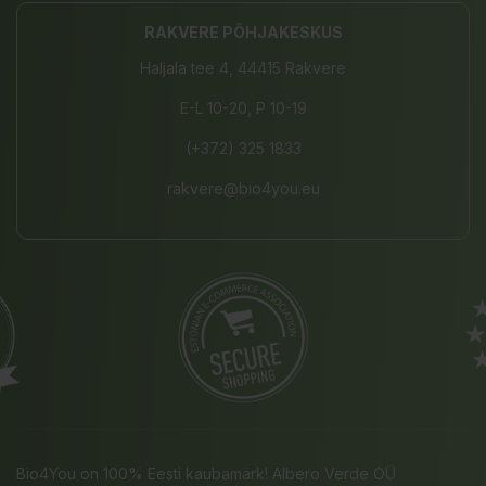
RAKVERE PÕHJAKESKUS
Haljala tee 4, 44415 Rakvere
E-L 10-20, P 10-19
(+372) 325 1833
rakvere@bio4you.eu
Bio4You on 100% Eesti kaubamärk! Albero Verde OÜ