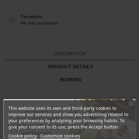
Tarneinfo
We ship worldwide!
DESCRIPTION
PRODUCT DETAILS
REVIEWS
Laboratorio Naturalen saippuat valmistetaan vanhan perinteen
mukaisesti. Ainesosat sekoitetaan matalalla lämpötilalla, jotta
This website uses its own and third-party cookies to
Ära veel lahku!
niiden laatu ja ominaisuudet säilyisivät hyvinä. Valmis saippuat
improve our services and show you advertising related to
Liitu uudiskirjaga ja
kaadetaan puumuotteihin, jonka ansiosta lämpö poistuu
your preferences by analyzing your browsing habits. To
pikkuhiljaa. Saippua jähmettyy 72 tuntia, jonka jälkeen se leikataan
naudi järgmist ostu 10%
give your consent to its use, press the Accept button.
käsin eripainoisiin paloihin. Saippuat kuivuvat luonnollisesti ja
soodsamalt!
Cookie policy
Customize cookies
lopuksi ne pakataan. Näin muodostuu luonnollinen glyseriini, joka