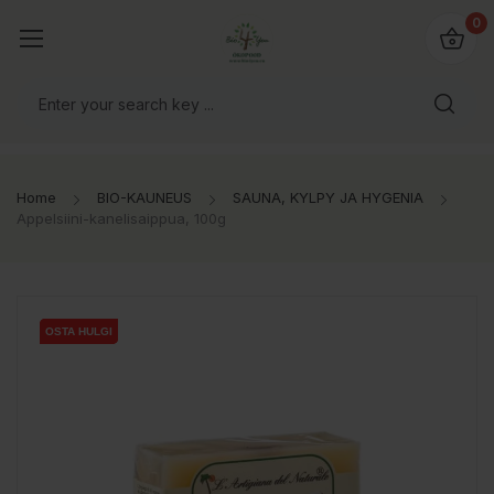
0
Home
BIO-KAUNEUS
SAUNA, KYLPY JA HYGENIA
Appelsiini-kanelisaippua, 100g
OSTA HULGI
OSTA HULGI
OSTA HULGI