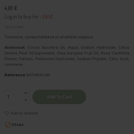
4,01 €
Log in to buy for :
3.81 €
Tax included
Tonisoiva, syväpuhdistava ja elvyttävä saippua.
Ainesosat:
Cocos Nucifera Oil, Aqua, Sodium Hydroxide, Citrus
Sinesis Peel Oil Expressed, Olea Europea Fruit Oil, Rosa Centifolia
Flower, Parfum, Potassium Hydroxide, Sodium Phytate, Citric Acid,
Limonene.
Reference
NATARACAN
Add To Cart
Add to wishlist

Otsas