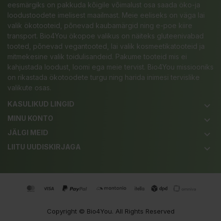
eesmärgiks on pakkuda kõigile võimalust osa saada öko-ja
loodustoodete imelisest maailmast. Meie eeliseks on väga lai
valik ökotooteid, põnevad kaubamärgid ning e-poe kiire
transport. Bio4You ökopoe valikus on näiteks gluteenivabad
tooted, põnevad vegantooted, lai valik kosmeetikatooteid ja
mitmekesine valik toidulisandeid. Pakume tooteid mis ei
kahjustada loodust, loomi ega meie tervist. Bio4You missiooniks
on rikastada ökotoodete turgu ning harida inimesi tervislike
valikute osas.
KASULIKUD LINGID
keyboard_arrow_down
MINU KONTO
keyboard_arrow_down
JÄLGI MEID
keyboard_arrow_down
LIITU UUDISKIRJAGA
keyboard_arrow_down
Copyright ©
Bio4You
. All Rights Reserved