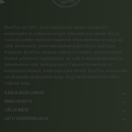
Bio4You on 100% Eesti kaubamärk! Albero Verde OÜ
eesmärgiks on pakkuda kõigile võimalust osa saada öko-ja
loodustoodete imelisest maailmast. Meie eeliseks on väga lai
valik ökotooteid, põnevad kaubamärgid ning e-poe kiire
transport. Bio4You ökopoe valikus on näiteks gluteenivabad
tooted, põnevad vegantooted, lai valik kosmeetikatooteid ja
mitmekesine valik toidulisandeid. Pakume tooteid mis ei
kahjustada loodust, loomi ega meie tervist. Bio4You missiooniks
on rikastada ökotoodete turgu ning harida inimesi tervislike
valikute osas.
KASULIKUD LINGID
keyboard_arrow_down
MINU KONTO
keyboard_arrow_down
JÄLGI MEID
keyboard_arrow_down
LIITU UUDISKIRJAGA
keyboard_arrow_down