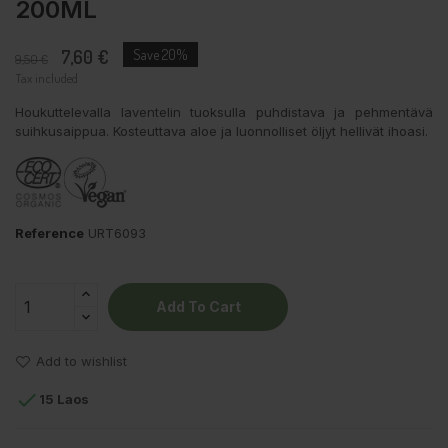
200ML
7,60 €
Save 20%
9,50 €
Tax included
Houkuttelevalla laventelin tuoksulla puhdistava ja pehmentävä
suihkusaippua. Kosteuttava aloe ja luonnolliset öljyt hellivät ihoasi.
Reference
URT6093
Add To Cart
Add to wishlist

15 Laos