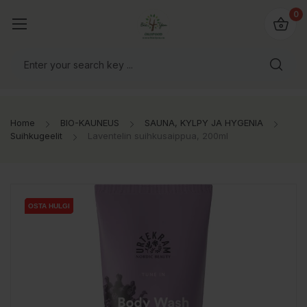
0
Home
BIO-KAUNEUS
SAUNA, KYLPY JA HYGENIA
Suihkugeelit
Laventelin suihkusaippua, 200ml
OSTA HULGI
OSTA HULGI
OSTA HULGI