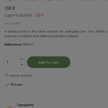
1,58 €
Log in to buy for :
1.50 €
Tax included
A product that is the ideal solution for everyday use. This 500ml 
ensures a uniform and effective product release.
Reference
GEFS23
Add To Cart
Add to wishlist

18 Laos
Tarneinfo