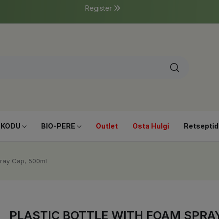
Register
-KODU
BIO-PERE
Outlet
Osta Hulgi
Retseptid
pray Cap, 500ml
PLASTIC BOTTLE WITH FOAM SPRAY