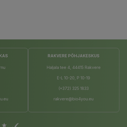
KAS
RAKVERE PÕHJAKESKUS
rnu
Haljala tee 4, 44415 Rakvere
E-L 10-20, P 10-19
(+372) 325 1833
u.eu
rakvere@bio4you.eu