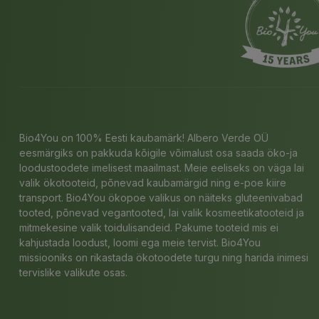
Bio4You on 100% Eesti kaubamärk! Albero Verde OÜ
eesmärgiks on pakkuda kõigile võimalust osa saada öko-ja
loodustoodete imelisest maailmast. Meie eeliseks on väga lai
valik ökotooteid, põnevad kaubamärgid ning e-poe kiire
transport. Bio4You ökopoe valikus on näiteks gluteenivabad
tooted, põnevad vegantooted, lai valik kosmeetikatooteid ja
mitmekesine valik toidulisandeid. Pakume tooteid mis ei
kahjustada loodust, loomi ega meie tervist. Bio4You
missiooniks on rikastada ökotoodete turgu ning harida inimesi
tervislike valikute osas.