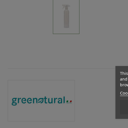
This
and 
brow
Cook