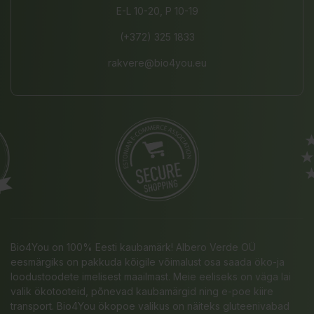
E-L 10-20, P 10-19
(+372) 325 1833
rakvere@bio4you.eu
Bio4You on 100% Eesti kaubamärk! Albero Verde OÜ
eesmärgiks on pakkuda kõigile võimalust osa saada öko-ja
loodustoodete imelisest maailmast. Meie eeliseks on väga lai
valik ökotooteid, põnevad kaubamärgid ning e-poe kiire
transport. Bio4You ökopoe valikus on näiteks gluteenivabad