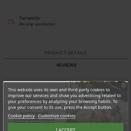
Tarneinfo
We ship worldwide!
PRODUCT DETAILS
REVIEWS
This website uses its own and third-party cookies to
Ära veel lahku!
improve our services and show you advertising related to
Liitu uudiskirjaga ja
your preferences by analyzing your browsing habits. To
naudi järgmist ostu 10%
give your consent to its use, press the Accept button.
soodsamalt!
Cookie policy
Customize cookies
Sind ootavad spetsiaalsed allahindlused,
eksklusiivsed kampaaniad ja kingitused!
Registreeru e-maili aadressiga ja saad
I ACCEPT
sooduskoodi!