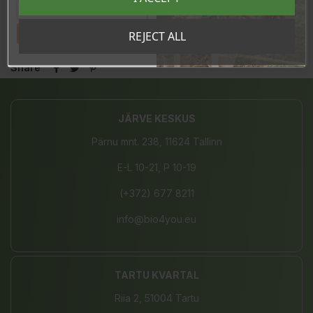
In stock
3 Items
Tahan sooduskoodi!
REJECT ALL
Share
JÄRVE KESKUS
Pärnu mnt. 238, 11624 Tallinn
E-L 10-21, P 10-19
(+372) 677 8211
info@bio4you.eu
TARTU KVARTAL
Riia 2, 51004 Tartu