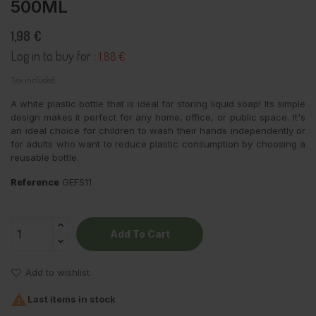
500ML
1,98 €
Log in to buy for :
1.88 €
Tax included
A white plastic bottle that is ideal for storing liquid soap! Its simple
design makes it perfect for any home, office, or public space. It's
an ideal choice for children to wash their hands independently or
for adults who want to reduce plastic consumption by choosing a
reusable bottle.
Reference
GEFS11
Add To Cart
Add to wishlist

Last items in stock