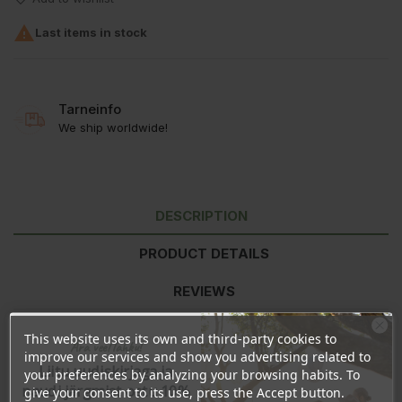

Last items in stock
Tarneinfo
We ship worldwide!
DESCRIPTION
PRODUCT DETAILS
REVIEWS
This website uses its own and third-party cookies to
Ära veel lahku!
Nutritional
improve our services and show you advertising related to
per 100ml
Liitu uudiskirjaga ja
information
your preferences by analyzing your browsing habits. To
naudi järgmist ostu 10%
give your consent to its use, press the Accept button.
Energy
126kJ/30kcal