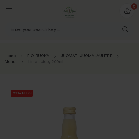
0
Home
BIO-RUOKA
JUOMAT, JUOMAJAUHEET
Mehut
Lime Juice, 200ml
OSTA HULGI
OSTA HULGI
OSTA HULGI