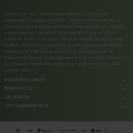
Bio4You on 100% Eesti kaubamärk! Albero Verde OÜ
eesmärgiks on pakkuda kõigile võimalust osa saada öko-ja
loodustoodete imelisest maailmast. Meie eeliseks on väga lai
valik ökotooteid, põnevad kaubamärgid ning e-poe kiire
transport. Bio4You ökopoe valikus on näiteks gluteenivabad
tooted, põnevad vegantooted, lai valik kosmeetikatooteid ja
mitmekesine valik toidulisandeid. Pakume tooteid mis ei
kahjustada loodust, loomi ega meie tervist. Bio4You missiooniks
on rikastada ökotoodete turgu ning harida inimesi tervislike
valikute osas.
KASULIKUD LINGID
keyboard_arrow_down
MINU KONTO
keyboard_arrow_down
JÄLGI MEID
keyboard_arrow_down
LIITU UUDISKIRJAGA
keyboard_arrow_down