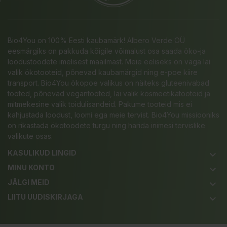
Bio4You on 100% Eesti kaubamärk! Albero Verde OÜ
eesmärgiks on pakkuda kõigile võimalust osa saada öko-ja
loodustoodete imelisest maailmast. Meie eeliseks on väga lai
valik ökotooteid, põnevad kaubamärgid ning e-poe kiire
transport. Bio4You ökopoe valikus on näiteks gluteenivabad
tooted, põnevad vegantooted, lai valik kosmeetikatooteid ja
mitmekesine valik toidulisandeid. Pakume tooteid mis ei
kahjustada loodust, loomi ega meie tervist. Bio4You missiooniks
on rikastada ökotoodete turgu ning harida inimesi tervislike
valikute osas.
KASULIKUD LINGID
keyboard_arrow_down
MINU KONTO
keyboard_arrow_down
JÄLGI MEID
keyboard_arrow_down
LIITU UUDISKIRJAGA
keyboard_arrow_down