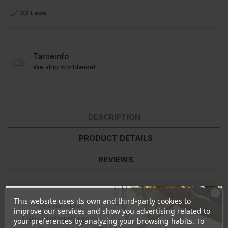

22 Laos
Tarneinfo
We ship worldwide!
DESCRIPTION
PRODUCT DETAILS
REVIEWS
Ingredients:
extra virgin organic coconut oil.
This website uses its own and third-party cookies to
Ära veel lahku!
improve our services and show you advertising related to
Nutritional values
per 100g
Liitu uudiskirjaga ja
your preferences by analyzing your browsing habits. To
Energy
3764kJ/899kcal