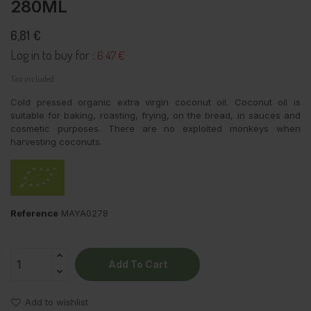
280ML
6,81 €
Log in to buy for :
6.47 €
Tax included
Cold pressed organic extra virgin coconut oil. Coconut oil is
suitable for baking, roasting, frying, on the bread, in sauces and
cosmetic purposes. There are no exploited monkeys when
harvesting coconuts.
Reference
MAYA0278
Add To Cart
Add to wishlist