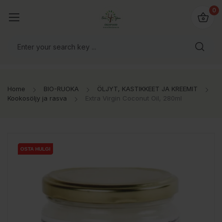
0
Home
BIO-RUOKA
ÖLJYT, KASTIKKEET JA KREEMIT
Kookosöljy ja rasva
Extra Virgin Coconut Oil, 280ml
OSTA HULGI
OSTA HULGI
OSTA HULGI