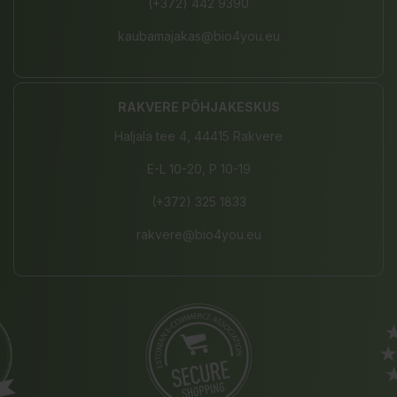
(+372) 442 9390
kaubamajakas@bio4you.eu
RAKVERE PÕHJAKESKUS
Haljala tee 4, 44415 Rakvere
E-L 10-20, P 10-19
(+372) 325 1833
rakvere@bio4you.eu