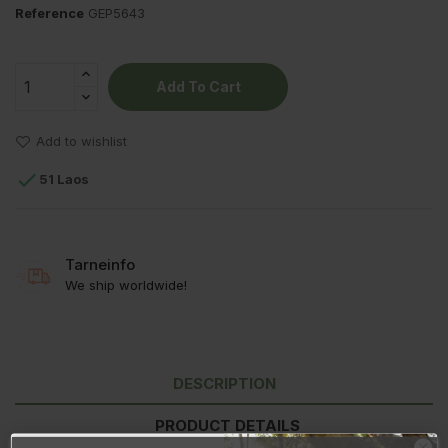
Reference
GEP5643
Add To Cart
Add to wishlist

51 Laos
Tarneinfo
We ship worldwide!
DESCRIPTION
PRODUCT DETAILS