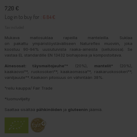
7,20 €
Log in to buy for :
6.84 €
Tax included
Mukava maitosuklaa rapeilla manteleilla. Suklaa
on pakattu ympäristöystävälliseen Natureflex muoviin, joka
koostuu 90-94% uusiutuivista raaka-aineista (selluloosa). Se
vastaa EL standardille EN 13432 biohajoava ja kompostoitava.
Ainesosat: täysmaitojauhe
°* (20%),
mantelit
* (20%),
kaakaovoi°*, ruokosokeri°*, kaakaomassa°*, raakaruokosokeri°*,
vaniljauute°*. Kaakaon pitoisuus on vähintään 38%.
°reilu kauppa/ Fair Trade
*luomuviljelty
Saattaa sisältää
pähkinöiden
ja
gluteenin
jäämiä.