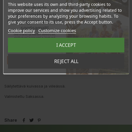
This website uses its own and third-party cookies to
REVIEWS
Ära veel lahku!
improve our services and show you advertising related to
Liitu uudiskirjaga ja
your preferences by analyzing your browsing habits. To
naudi järgmist ostu 10%
give your consent to its use, press the Accept button.
Ravintoarvo
per 100g
soodsamalt!
Cookie policy
Customize cookies
Energia
2443kJ/587kcal
Sind ootavad spetsiaalsed allahindlused,
eksklusiivsed kampaaniad ja kingitused!
Rasva
40,3g
Registreeru e-maili aadressiga ja saad
I ACCEPT
sooduskoodi!
- josta tyydyttynyttä
23,0g
Hiilihydraatit
47,8g
- joista sokereita
47,5g
Tahan sooduskoodi!
REJECT ALL
Proteiini
8,0g
Suola
0,3g
Säilytettävä kuivassa ja viileässä.
Valmistettu Saksassa.
Share