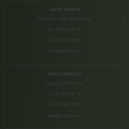
JÄRVE KESKUS
Pärnu mnt. 238, 11624 Tallinn
E-L 10-21, P 10-19
(+372) 677 8211
info@bio4you.eu
TARTU KVARTAL
Riia 2, 51004 Tartu
E-L 10-21, P 10-19
(+372) 680 7787
tartu@bio4you.eu