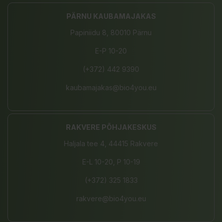
PÄRNU KAUBAMAJAKAS
Papiniidu 8, 80010 Pärnu
E-P 10-20
(+372) 442 9390
kaubamajakas@bio4you.eu
RAKVERE PÕHJAKESKUS
Haljala tee 4, 44415 Rakvere
E-L 10-20, P 10-19
(+372) 325 1833
rakvere@bio4you.eu