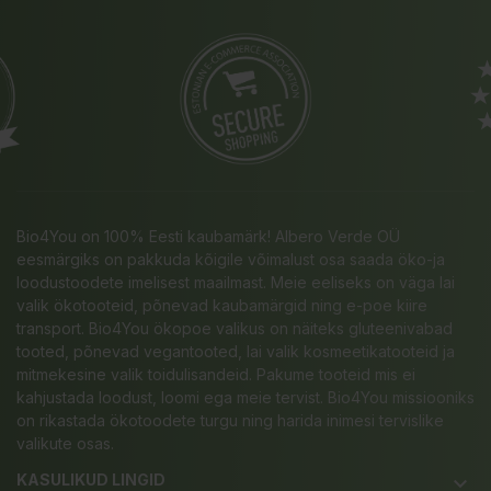
Bio4You on 100% Eesti kaubamärk! Albero Verde OÜ
eesmärgiks on pakkuda kõigile võimalust osa saada öko-ja
loodustoodete imelisest maailmast. Meie eeliseks on väga lai
valik ökotooteid, põnevad kaubamärgid ning e-poe kiire
transport. Bio4You ökopoe valikus on näiteks gluteenivabad
tooted, põnevad vegantooted, lai valik kosmeetikatooteid ja
mitmekesine valik toidulisandeid. Pakume tooteid mis ei
kahjustada loodust, loomi ega meie tervist. Bio4You missiooniks
on rikastada ökotoodete turgu ning harida inimesi tervislike
valikute osas.
KASULIKUD LINGID
keyboard_arrow_down