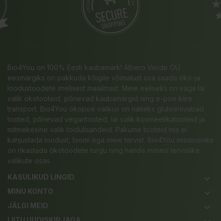
Bio4You on 100% Eesti kaubamärk! Albero Verde OÜ
eesmärgiks on pakkuda kõigile võimalust osa saada öko-ja
loodustoodete imelisest maailmast. Meie eeliseks on väga lai
valik ökotooteid, põnevad kaubamärgid ning e-poe kiire
transport. Bio4You ökopoe valikus on näiteks gluteenivabad
tooted, põnevad vegantooted, lai valik kosmeetikatooteid ja
mitmekesine valik toidulisandeid. Pakume tooteid mis ei
kahjustada loodust, loomi ega meie tervist. Bio4You missiooniks
on rikastada ökotoodete turgu ning harida inimesi tervislike
valikute osas.
KASULIKUD LINGID
keyboard_arrow_down
MINU KONTO
keyboard_arrow_down
JÄLGI MEID
keyboard_arrow_down
LIITU UUDISKIRJAGA