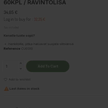
60KPL / RAVINTOLISÄ
34,05 €
Log in to buy for :
32.35 €
Tax included
Kenelle tuote sopii?
henkilöille, jotka haluavat suojata silmiänsä
Reference
CU0310
Add To Cart
Add to wishlist

Last items in stock