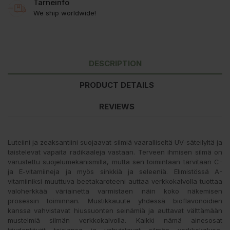
Tarneinfo
We ship worldwide!
DESCRIPTION
PRODUCT DETAILS
REVIEWS
Luteiini ja zeaksantiini suojaavat silmiä vaaralliseltä UV-säteilyltä ja
taistelevat vapaita radikaaleja vastaan. Terveen ihmisen silmä on
varustettu suojelumekanismilla, mutta sen toimintaan tarvitaan C-
ja E-vitamiineja ja myös sinkkiä ja seleeniä. Elimistössä A-
vitamiiniksi muuttuva beetakaroteeni auttaa verkkokalvolla tuottaa
valoherkkää väriainetta varmistaen näin koko näkemisen
prosessin toiminnan. Mustikkauute yhdessä bioflavonoidien
kanssa vahvistavat hiussuonten seinämiä ja auttavat välttämään
mustelmiä silmän verkkokalvolla. Kaikki nämä ainesosat
täydentävät toisiansa ja vahvistavat silmän verkkokalvoa,