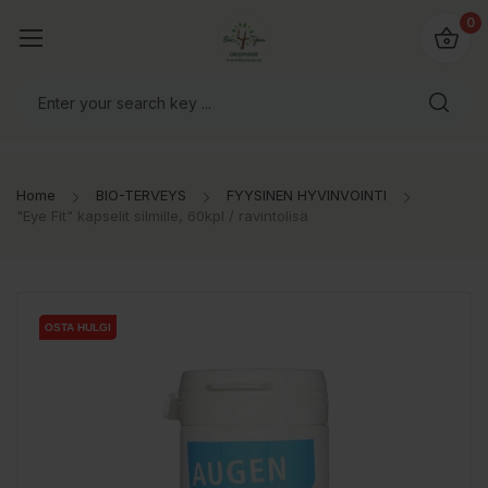
0
Home
BIO-TERVEYS
FYYSINEN HYVINVOINTI
"Eye Fit" kapselit silmille, 60kpl / ravintolisä
OSTA HULGI
OSTA HULGI