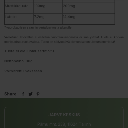
Mustikkauute
100mg
200mg
-
Luteiini
7,2mg
14,4mg
-
*
vuorokautisen saannin vertailuarvosta aikuisille
Varoitus!
Ilmoitettua suositeltua vuorokausiannosta ei saa ylittää! Tuote ei korvaa
monipuolista ruokavaliota. Tuote on säilytettävä pienten lasten ulottumattomissa!
Tuote ei ole luomusertifioitu.
Nettopaino: 30g
Valmistettu Saksassa.
Share
JÄRVE KESKUS
Pärnu mnt. 238, 11624 Tallinn