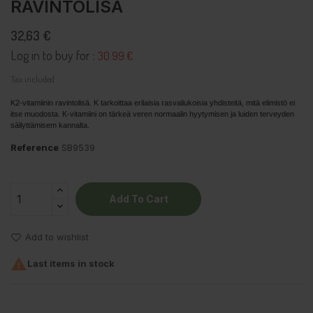
RAVINTOLISÄ
32,63 €
Log in to buy for :
30.99 €
Tax included
K2-vitamiinin ravintolisä. K tarkoittaa erilaisia rasvaliukoisia yhdisteitä, mitä elimistö ei
itse muodosta. K-vitamiini on tärkeä veren normaalin hyytymisen ja luiden terveyden
säilyttämisem kannalta.
Reference
SB9539
Add To Cart
Add to wishlist

Last items in stock