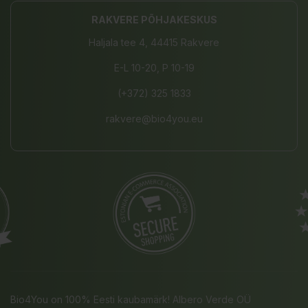
RAKVERE PÕHJAKESKUS
Haljala tee 4, 44415 Rakvere
E-L 10-20, P 10-19
(+372) 325 1833
rakvere@bio4you.eu
Bio4You on 100% Eesti kaubamärk! Albero Verde OÜ