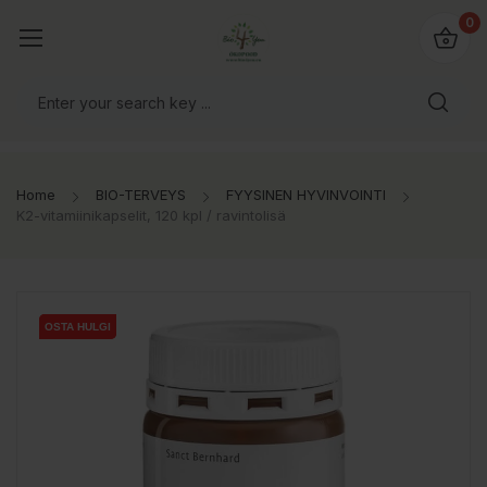
0
Home
BIO-TERVEYS
FYYSINEN HYVINVOINTI
K2-vitamiinikapselit, 120 kpl / ravintolisä
OSTA HULGI
OSTA HULGI