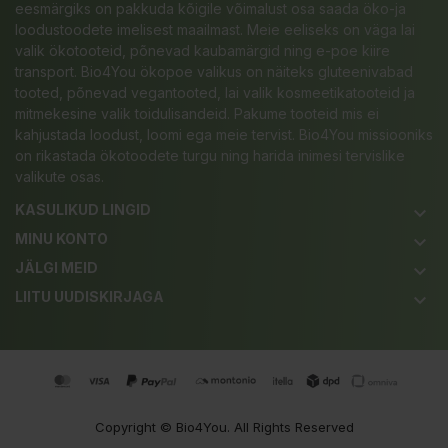
eesmärgiks on pakkuda kõigile võimalust osa saada öko-ja
loodustoodete imelisest maailmast. Meie eeliseks on väga lai
valik ökotooteid, põnevad kaubamärgid ning e-poe kiire
transport. Bio4You ökopoe valikus on näiteks gluteenivabad
tooted, põnevad vegantooted, lai valik kosmeetikatooteid ja
mitmekesine valik toidulisandeid. Pakume tooteid mis ei
kahjustada loodust, loomi ega meie tervist. Bio4You missiooniks
on rikastada ökotoodete turgu ning harida inimesi tervislike
valikute osas.
KASULIKUD LINGID
keyboard_arrow_down
MINU KONTO
keyboard_arrow_down
JÄLGI MEID
keyboard_arrow_down
LIITU UUDISKIRJAGA
keyboard_arrow_down
Copyright ©
Bio4You
. All Rights Reserved