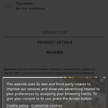
Tarneinfo
We ship worldwide!
DESCRIPTION
PRODUCT DETAILS
REVIEWS
Ainesosat:
täyteaine mikrokristallinen selluloossa, maltodekstriini, gelatiini, K2-
vitamiini (MK-7), paakkuntumisenestoaineet magnesiumstearaatti ja pidioksidi.
Käyttö:
1 kapseli päivässä riittävän veden kera.
This website uses its own and third-party cookies to
Ära veel lahku!
improve our services and show you advertising related to
Varoitus!
Ilmoitettua suositeltua vuorokausiannosta ei saa ylittää! Tuote ei korvaa
Liitu uudiskirjaga ja
monipuolista ruokavaliota. Tuote on säilytettävä pienten lasten ulottumattomissa!
your preferences by analyzing your browsing habits. To
naudi järgmist ostu 10%
give your consent to its use, press the Accept button.
1 kapseli
% NRV:stä*
100g kohti
soodsamalt!
Cookie policy
Customize cookies