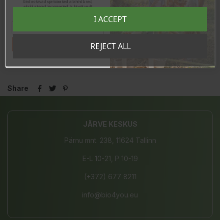
Sind ootavad spetsiaalsed allahindlused,
K2-vitamiini
200μg
267
53mg
eksklusiivsed kampaaniad ja kingitused!
Registreeru e-maili aadressiga ja saad
I ACCEPT
sooduskoodi!
*vuorokautisen saannin vertailuarvosta aikuisille
Tuote ei ole luomusertifioitu.
Tahan sooduskoodi!
REJECT ALL
Valmistettu Saksassa.
Share
JÄRVE KESKUS
Pärnu mnt. 238, 11624 Tallinn
E-L 10-21, P 10-19
(+372) 677 8211
info@bio4you.eu