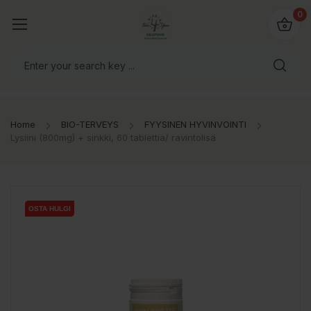
0
Home
BIO-TERVEYS
FYYSINEN HYVINVOINTI
Lysiini (800mg) + sinkki, 60 tablettia/ ravintolisä
OSTA HULGI
OSTA HULGI