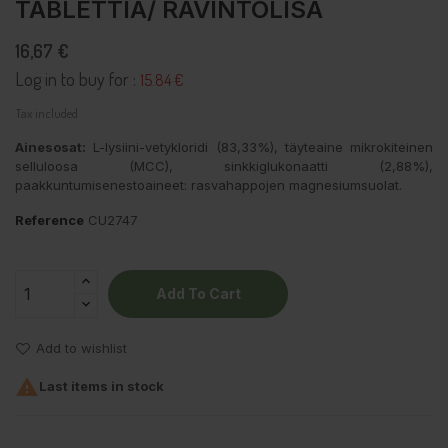
TABLETTIA/ RAVINTOLISÄ
16,67 €
Log in to buy for :
15.84 €
Tax included
Ainesosat:
L-lysiini-vetykloridi (83,33%), täyteaine mikrokiteinen
selluloosa (MCC), sinkkiglukonaatti (2,88%),
paakkuntumisenestoaineet: rasvahappojen magnesiumsuolat.
Reference
CU2747
Add To Cart
Add to wishlist

Last items in stock