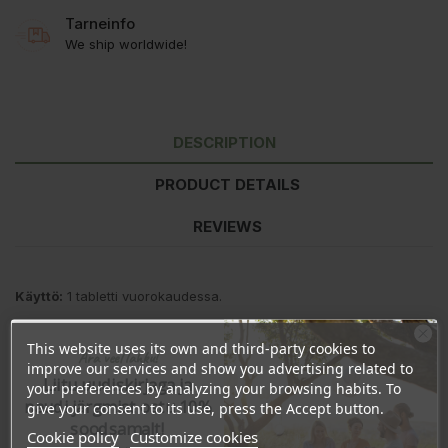
Tarneinfo
We ship worldwide!
DESCRIPTION
PRODUCT DETAILS
REVIEWS
Käyttö:
1 tabletti vuorokaudessa.
1 tabletti
% NRV-st*
This website uses its own and third-party cookies to
L-lysiini-vetykloridi
800mg
Ära veel lahku!
improve our services and show you advertising related to
Sinkki
5mg
50
Liitu uudiskirjaga ja
your preferences by analyzing your browsing habits. To
*vuorokautisen saannin vertailuarvo aikuisille
naudi järgmist ostu 10%
give your consent to its use, press the Accept button.
soodsamalt!
Varoitus!
Ilmoitettua suositeltua vuorokausiannosta ei saa ylittää! Tuote ei korvaa
Cookie policy
Customize cookies