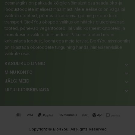
eesmärgiks on pakkuda kõigile võimalust osa saada öko-ja
loodustoodete imelisest maailmast. Meie eeliseks on väga lai
valik ökotooteid, põnevad kaubamärgid ning e-poe kiire
transport. Bio4You ökopoe valikus on näiteks gluteenivabad
tooted, põnevad vegantooted, lai valik kosmeetikatooteid ja
mitmekesine valik toidulisandeid. Pakume tooteid mis ei
kahjustada loodust, loomi ega meie tervist. Bio4You missiooniks
on rikastada ökotoodete turgu ning harida inimesi tervislike
valikute osas.
KASULIKUD LINGID
keyboard_arrow_down
MINU KONTO
keyboard_arrow_down
JÄLGI MEID
keyboard_arrow_down
LIITU UUDISKIRJAGA
keyboard_arrow_down
Copyright ©
Bio4You
. All Rights Reserved