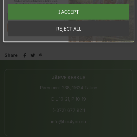
monipuolista ruokavaliota. Tuote on säilytettävä pienten lasten ulottumattomissa!
Sind ootavad spetsiaalsed allahindlused,
eksklusiivsed kampaaniad ja kingitused!
Registreeru e-maili aadressiga ja saad
Tuote ei ole luomusertifioitu.
I ACCEPT
sooduskoodi!
Nettopaino: 72g
Tahan sooduskoodi!
REJECT ALL
Valmistettu Saksassa.
Share
JÄRVE KESKUS
Pärnu mnt. 238, 11624 Tallinn
E-L 10-21, P 10-19
(+372) 677 8211
info@bio4you.eu