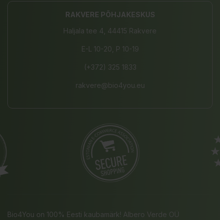
RAKVERE PÕHJAKESKUS
Haljala tee 4, 44415 Rakvere
E-L 10-20, P 10-19
(+372) 325 1833
rakvere@bio4you.eu
Bio4You on 100% Eesti kaubamärk! Albero Verde OÜ