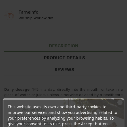
Tarneinfo
We ship worldwide!
DESCRIPTION
PRODUCT DETAILS
REVIEWS
Daily dosage:
1x5ml a day, directly into the mouth, or take in a
glass of water or juice, unless otherwise advised by a healthcare
professional. Store cool and dry. When opened store in
refrigerator and finish within 2 months. Shake well before use.
This website uses its own and third-party cookies to
Ära veel lahku!
improve our services and show you advertising related to
Ingredient
per daily dosage
NRV%*
Liitu uudiskirjaga ja
your preferences by analyzing your browsing habits. To
Vitamin C
1000mg
1250%
naudi järgmist ostu 10%
give your consent to its use, press the Accept button.