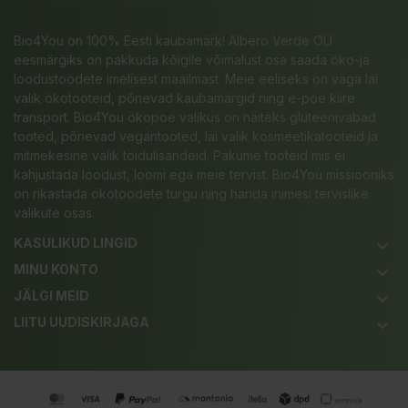
Bio4You on 100% Eesti kaubamärk! Albero Verde OÜ
eesmärgiks on pakkuda kõigile võimalust osa saada öko-ja
loodustoodete imelisest maailmast. Meie eeliseks on väga lai
valik ökotooteid, põnevad kaubamärgid ning e-poe kiire
transport. Bio4You ökopoe valikus on näiteks gluteenivabad
tooted, põnevad vegantooted, lai valik kosmeetikatooteid ja
mitmekesine valik toidulisandeid. Pakume tooteid mis ei
kahjustada loodust, loomi ega meie tervist. Bio4You missiooniks
on rikastada ökotoodete turgu ning harida inimesi tervislike
valikute osas.
KASULIKUD LINGID
keyboard_arrow_down
MINU KONTO
keyboard_arrow_down
JÄLGI MEID
keyboard_arrow_down
LIITU UUDISKIRJAGA
keyboard_arrow_down