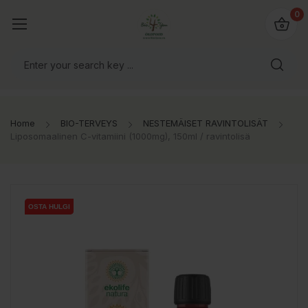
0
Home
BIO-TERVEYS
NESTEMÄISET RAVINTOLISÄT
Liposomaalinen C-vitamiini (1000mg), 150ml / ravintolisä
OSTA HULGI
OSTA HULGI