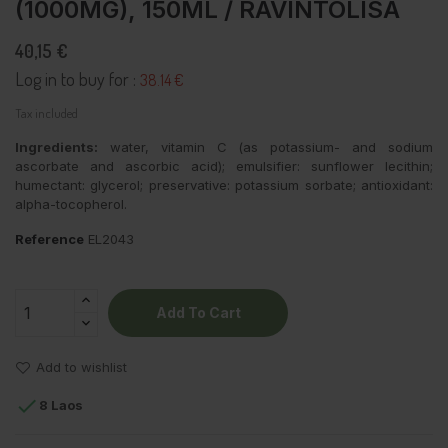
(1000MG), 150ML / RAVINTOLISÄ
40,15 €
Log in to buy for :
38.14 €
Tax included
Ingredients:
water, vitamin C (as potassium- and sodium
ascorbate and ascorbic acid); emulsifier: sunflower lecithin;
humectant: glycerol; preservative: potassium sorbate; antioxidant:
alpha-tocopherol.
Reference
EL2043
Add To Cart
Add to wishlist

8 Laos