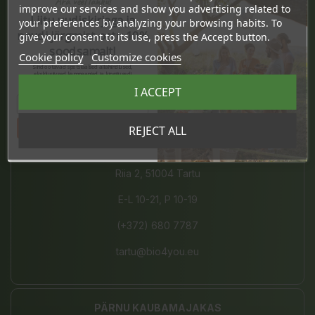
Ära veel lahku!
improve our services and show you advertising related to
Pärnu mnt. 238, 11624 Tallinn
Liitu uudiskirjaga ja
your preferences by analyzing your browsing habits. To
naudi järgmist ostu 10%
give your consent to its use, press the Accept button.
E-L 10-21, P 10-19
soodsamalt!
Cookie policy
Customize cookies
(+372) 677 8211
Sind ootavad spetsiaalsed allahindlused,
eksklusiivsed kampaaniad ja kingitused!
Registreeru e-maili aadressiga ja saad
I ACCEPT
sooduskoodi!
info@bio4you.eu
Tahan sooduskoodi!
REJECT ALL
TARTU KVARTAL
Riia 2, 51004 Tartu
E-L 10-21, P 10-19
(+372) 680 7787
tartu@bio4you.eu
PÄRNU KAUBAMAJAKAS