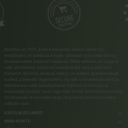
Bio4You on 100% Eesti kaubamärk! Albero Verde OÜ
eesmärgiks on pakkuda kõigile võimalust osa saada öko-ja
loodustoodete imelisest maailmast. Meie eeliseks on väga lai
valik ökotooteid, põnevad kaubamärgid ning e-poe kiire
transport. Bio4You ökopoe valikus on näiteks gluteenivabad
tooted, põnevad vegantooted, lai valik kosmeetikatooteid ja
mitmekesine valik toidulisandeid. Pakume tooteid mis ei
kahjustada loodust, loomi ega meie tervist. Bio4You missiooniks
on rikastada ökotoodete turgu ning harida inimesi tervislike
valikute osas.
KASULIKUD LINGID
keyboard_arrow_down
MINU KONTO
keyboard_arrow_down