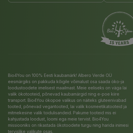
Bio4You on 100% Eesti kaubamärk! Albero Verde OÜ
eesmärgiks on pakkuda kõigile võimalust osa saada öko-ja
loodustoodete imelisest maailmast. Meie eeliseks on väga lai
valik ökotooteid, põnevad kaubamärgid ning e-poe kiire
transport. Bio4You ökopoe valikus on näiteks gluteenivabad
tooted, põnevad vegantooted, lai valik kosmeetikatooteid ja
mitmekesine valik toidulisandeid. Pakume tooteid mis ei
kahjustada loodust, loomi ega meie tervist. Bio4You
missiooniks on rikastada ökotoodete turgu ning harida inimesi
tervislike valikute osas.