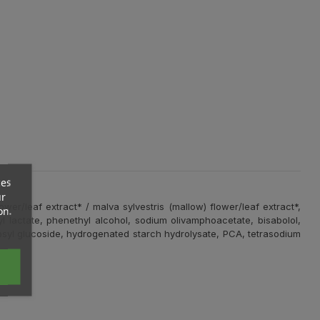
ces
ur
wer/leaf extract* / malva sylvestris (mallow) flower/leaf extract*,
on.
styl lactate, phenethyl alcohol, sodium olivamphoacetate, bisabolol,
igosyl glucoside, hydrogenated starch hydrolysate, PCA, tetrasodium