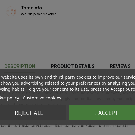
Tarneinfo
We ship worldwide!
DESCRIPTION
PRODUCT DETAILS
REVIEWS
 website uses its own and third-party cookies to improve our servi
show you advertising related to your preferences by analyzing yo
ium chioride, caprylyl/capryl glucoside, glycerin, malva sylvestris flo
sing habits. To give your consent to its use, press the Accept butt
it oil / olea europaea (olive) fruit oil, sodium cocoyl glutamate, myri
ie policy
Customize cookies
ther, levullnic acid, undecylenoyl glycine, sodium levulinate, maltool
ric acid, hydrolyzed rice protein.
REJECT ALL
I ACCEPT
huuhtele. Toista tarvittaessa. Sisältää malvan kukkien/lehtien uutetta.