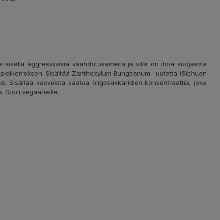
sisällä aggressiivisia vaahdotusaineita ja sillä on ihoa suojaavia
ipidikerroksen. Sisältää Zanthoxylum Bungeanum -uutetta (Sichuan
tus. Sisältää kasveista saatua oligosakkaridien konsentraattia, joka
a. Sopii vegaaneille.