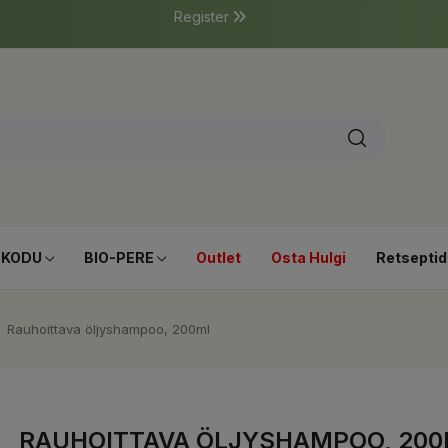
Register
-KODU
BIO-PERE
Outlet
Osta Hulgi
Retseptid
Rauhoittava öljyshampoo, 200ml
RAUHOITTAVA ÖLJYSHAMPOO, 20