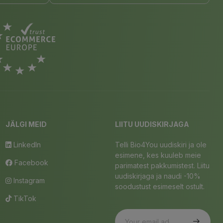
JÄLGI MEID
LIITU UUDISKIRJAGA
LinkedIn
Telli Bio4You uudiskiri ja ole
esimene, kes kuuleb meie
Facebook
parimatest pakkumistest. Liitu
uudiskirjaga ja naudi -10%
Instagram
soodustust esimeselt ostult.
TikTok