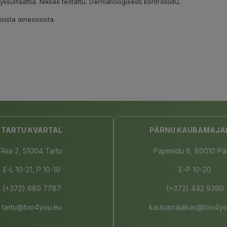
isulfaattia. Nikkeli testattu. Dermatologisesti kontrolloitu.
sista ainesosista.
TARTU KVARTAL
PÄRNU KAUBAMAJA
Riia 2, 51004 Tartu
Papiniidu 8, 80010 Pä
E-L 10-21, P 10-19
E-P 10-20
(+372) 680 7787
(+372) 442 9390
tartu@bio4you.eu
kaubamajakas@bio4yo