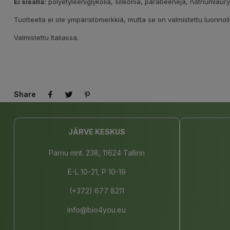
Ei sisällä:
polyetyleeniglykolia, silikonia, parabeenejä, natriumlauryyl
Tuotteella ei ole ympäristömerkkiä, mutta se on valmistettu luonnolli
Valmistettu Italiassa.
Share
JÄRVE KESKUS
Pärnu mnt. 238, 11624 Tallinn
E-L 10-21, P 10-19
(+372) 677 8211
info@bio4you.eu