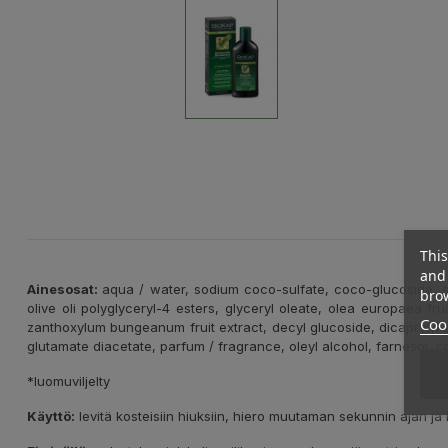
This
and 
Ainesosat:
aqua / water, sodium coco-sulfate, coco-glucoside, sod
brow
olive oli polyglyceryl-4 esters, glyceryl oleate, olea europaea fru
Cook
zanthoxylum bungeanum fruit extract, decyl glucoside, dicaprylyl e
glutamate diacetate, parfum / fragrance, oleyl alcohol, farnesol, cit
*luomuviljelty
Käyttö:
levitä kosteisiin hiuksiin, hiero muutaman sekunnin ajan ja 