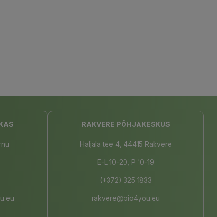
KAS
RAKVERE PÕHJAKESKUS
rnu
Haljala tee 4, 44415 Rakvere
E-L 10-20, P 10-19
(+372) 325 1833
u.eu
rakvere@bio4you.eu