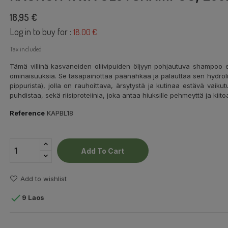
18,95 €
Log in to buy for :
18.00 €
Tax included
Tämä villinä kasvaneiden oliivipuiden öljyyn pohjautuva shampoo ei 
ominaisuuksia. Se tasapainottaa päänahkaa ja palauttaa sen hydrol
pippurista), jolla on rauhoittava, ärsytystä ja kutinaa estävä vaiku
puhdistaa, sekä riisiproteiinia, joka antaa hiuksille pehmeyttä ja kiito
Reference
KAPBL18
Add To Cart
Add to wishlist

9 Laos