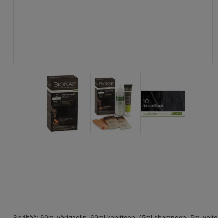
Sisältää: 60ml värigeelin, 60ml kehitteen, 15ml shampoon, 5ml voit