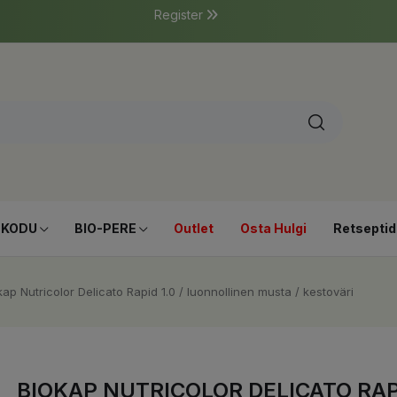
Register
-KODU
BIO-PERE
Outlet
Osta Hulgi
Retseptid
kap Nutricolor Delicato Rapid 1.0 / luonnollinen musta / kestoväri
BIOKAP NUTRICOLOR DELICATO RAP