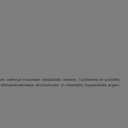
n valinnan hiuksiaan värjäävälle naiselle. Tuotteesta on poistettu
parafenyleeniamideja. Koostumusta on rikastettu orgaanisella argan-