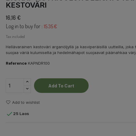
KESTOVÄRI
16,16 €
Log in to buy for :
15.35 €
Tax included
Hellävarainen kestoväri arganöljyllä ja kasviperäisillä uutteilla, joka 
suojaa väriä kulumiselta ja hedelmähapot suojaavat päänahkaa värjä
Reference
KAPNDR100
Add To Cart
Add to wishlist

25 Laos