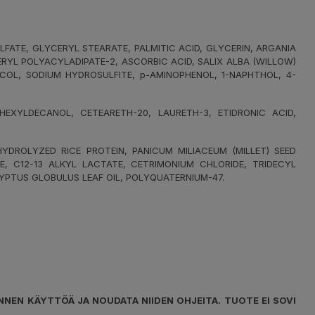
FATE, GLYCERYL STEARATE, PALMITIC ACID, GLYCERIN, ARGANIA
ERYL POLYACYLADIPATE-2, ASCORBIC ACID, SALIX ALBA (WILLOW)
YCOL, SODIUM HYDROSULFITE, p-AMINOPHENOL, 1-NAPHTHOL, 4-
XYLDECANOL, CETEARETH-20, LAURETH-3, ETIDRONIC ACID,
DROLYZED RICE PROTEIN, PANICUM MILIACEUM (MILLET) SEED
E, C12-13 ALKYL LACTATE, CETRIMONIUM CHLORIDE, TRIDECYL
YPTUS GLOBULUS LEAF OIL, POLYQUATERNIUM-47.
NNEN KÄYTTÖÄ JA NOUDATA NIIDEN OHJEITA. TUOTE EI SOVI