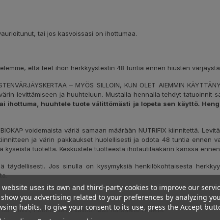
aurioitunut, tai jos kasvoissasi on ihottumaa.
ittelemme, että teet ihon herkkyystestin 48 tuntia ennen hiusten värjäystä
USTENVÄRJÄYSKERTAA – MYÖS SILLOIN, KUN OLET AIEMMIN KÄYTTÄN
rin levittämiseen ja huuhteluun. Mustalla hennalla tehdyt tatuoinnit saa
ihottuma, huuhtele tuote välittömästi ja lopeta sen käyttö. Hengi
OKAP voidemaista väriä samaan määrään NUTRIFIX kiinnitettä. Levitä p
kiinnitteen ja värin pakkaukset huolellisesti ja odota 48 tuntia ennen v
ytä kyseistä tuotetta. Keskustele tuotteesta ihotautilääkärin kanssa ennen
iä täydellisesti. Jos sinulla on kysymyksiä henkilökohtaisesta herkkyy
ta.
 website uses its own and third-party cookies to improve our servi
show you advertising related to your preferences by analyzing yo
sing habits. To give your consent to its use, press the Accept butt
 tai silmiin, huuhdeltava välittömästi runsaalla vedellä.