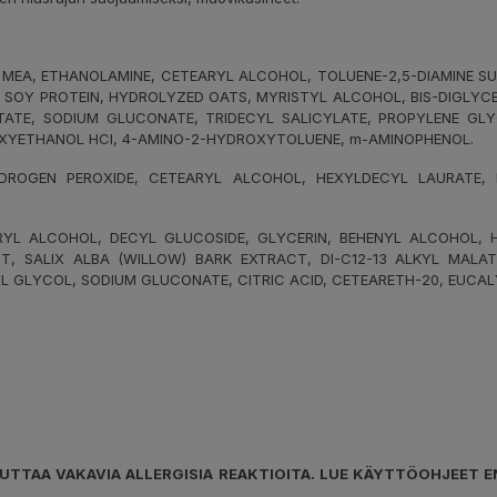
MEA, ETHANOLAMINE, CETEARYL ALCOHOL, TOLUENE-2,5-DIAMINE SUL
D SOY PROTEIN, HYDROLYZED OATS, MYRISTYL ALCOHOL, BIS-DIGLYC
CTATE, SODIUM GLUCONATE, TRIDECYL SALICYLATE, PROPYLENE GL
XYETHANOL HCI, 4-AMINO-2-HYDROXYTOLUENE, m-AMINOPHENOL.
ROGEN PEROXIDE, CETEARYL ALCOHOL, HEXYLDECYL LAURATE, HE
L ALCOHOL, DECYL GLUCOSIDE, GLYCERIN, BEHENYL ALCOHOL, HY
T, SALIX ALBA (WILLOW) BARK EXTRACT, DI-C12-13 ALKYL MALAT
L GLYCOL, SODIUM GLUCONATE, CITRIC ACID, CETEARETH-20, EUCAL
EUTTAA VAKAVIA ALLERGISIA REAKTIOITA. LUE KÄYTTÖOHJEET E