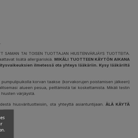
.
YT SAMAN TAI TOISEN TUOTTAJAN HIUSTENVÄRJÄYS TUOTTEITA.
ttavat lisätä allergiariskiä.
MIKÄLI TUOTTEEN KÄYTÖN AIKANA
tysvaikeuksien ilmetessä ota yhteys lääkäriin. Kysy lääkäriltä
umpulipuikolla korvan taakse (korvakorujen poistamisen jälkeen)
alitsemasi alueen pesua, peittämistä tai koskettamista. Mikäli testin
 hiusten värjäystä.
destä hiusvärituotteisiin, ota yhteyttä asiantuntijaan.
ÄLÄ KÄYTÄ
ces
ur
on.