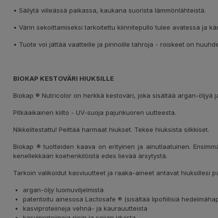
• Säilytä viileässä paikassa, kaukana suorista lämmönlähteistä.
• Värin sekoittamiseksi tarkoitettu kiinnitepullo tulee avatessa ja k
• Tuote voi jättää vaatteille ja pinnoille tahroja - roiskeet on huuhde
BIOKAP KESTOVÄRI HIUKSILLE
Biokap ® Nutricolor on herkkä kestoväri, joka sisältää argan-öljyä ja
Pitkäaikainen kiilto - UV-suoja pajunkuoren uutteesta.
Nikkelitestattu! Peittää harmaat hiukset. Tekee hiuksista silkkiset.
Biokap ® tuotteiden kaava on erityinen ja ainutlaatuinen. Ensimmäiset
kenellekkään koehenkilöistä edes lievää ärsytystä.
Tarkoin valikoidut kasviuutteet ja raaka-aineet antavat hiuksillesi p
argan-öljy luomuviljelmistä
patentoitu ainesosa Lactosafe ® (sisältää lipofiilisiä hedelmähap
kasviproteiineja vehnä- ja kaurauutteista
kasviproteiineja riisin ja soijan iduista