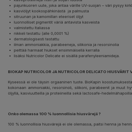
pajunkuoren uute, joka antaa värille UV-suojan – väri pysyy ki
kasviöljyt kookospähkinästä ja palmusta
sitruunan ja kamomillan eteeriset öljyt
luonnolliset pigmentit väriä antavista kasveista
valmistettu Italiassa
nikkeli testattu (alle 0,0001 %)
dermatologisesti testattu
ilman ammoniakkia, parabeeneja, silikonia ja resorsinolia
peittää harmaat hiukset ensimmäisellä kerralla
lisäksi Nutricolor Delicate ei sisällä parafenyleeniamideja.
BIOKAP NUTRICOLOR JA NUTRICOLOR DELICATO HIUSVÄRIT
Kyseessä ei ole täysin orgaaninen tuote. BioKapin koostumuksesta 
kokonaan ammoniakki, resorsinoli, silikoni, parabeenit ja muut hyv
öljyllä, kasviuutteilla ja proteiineilla sekä lactosafe-hedelmähapoilla
Onko olemassa 100 % luonnollisia hiusvärejä ?
100 % luonnollisia hiusvärejä ei ole olemassa, paitsi henna ja henn