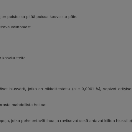
ärjen poistossa pitää poissa kasvoista päin.
ltava välittömästi.
 kasviuutteita.
 hiusvärit, jotka on nikkelitestattu (alle 0,0001 %), sopivat erityisesti h
arasta mahdollista hoitoa:
poja, jotka pehmentävät ihoa ja ravitsevat sekä antavat kiiltoa hiuksille)