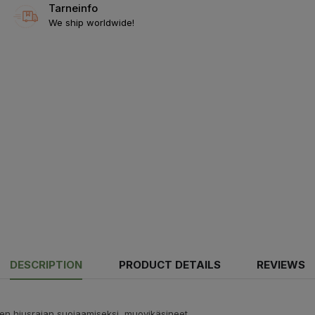
Tarneinfo
We ship worldwide!
DESCRIPTION
PRODUCT DETAILS
REVIEWS
een hiusrajan suojaamiseksi, muovikäsineet.