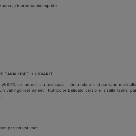
rkkaana ja tuoreena pidempään
VS TAVALLISET HIUSVÄRIT
yli 90% on luonnollisia ainesosia – tämä tekee siitä parhaan mahdollise
in vahingolliset aineet. Nutricolor Delicato versio ei sisällä lisäksi 
.
aan perustuvat värit.