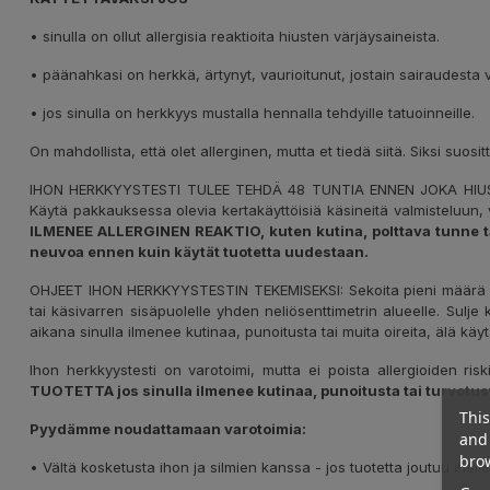
• sinulla on ollut allergisia reaktioita hiusten värjäysaineista.
• päänahkasi on herkkä, ärtynyt, vaurioitunut, jostain sairaudesta v
• jos sinulla on herkkyys mustalla hennalla tehdyille tatuoinneille.
On mahdollista, että olet allerginen, mutta et tiedä siitä. Siksi suos
IHON HERKKYYSTESTI TULEE TEHDÄ 48 TUNTIA ENNEN JOKA HI
Käytä pakkauksessa olevia kertakäyttöisiä käsineitä valmisteluun, vä
ILMENEE ALLERGINEN REAKTIO, kuten kutina, polttava tunne tai 
neuvoa ennen kuin käytät tuotetta uudestaan.
OHJEET IHON HERKKYYSTESTIN TEKEMISEKSI: Sekoita pieni määrä BI
tai käsivarren sisäpuolelle yhden neliösenttimetrin alueelle. Sulje 
aikana sinulla ilmenee kutinaa, punoitusta tai muita oireita, älä kä
Ihon herkkyystesti on varotoimi, mutta ei poista allergioiden risk
TUOTETTA jos sinulla ilmenee kutinaa, punoitusta tai turvotus
This
Pyydämme noudattamaan varotoimia:
and 
brow
• Vältä kosketusta ihon ja silmien kanssa - jos tuotetta joutuu iholle