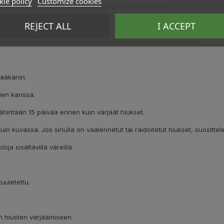
ie policy
Customize cookies
Varoituksen huomiotta jättäminen voi johtaa sokeuteen.
REJECT ALL
I ACCEPT
n muun kuin hiusten värjäämiseen.
ellä. Piilolinssien käyttäjien tulee poistaa linssit ennen huuhtelua.
ääkäriin.
iden kanssa.
ähintään 15 päivää ennen kuin värjäät hiukset.
uin kuvassa. Jos sinulla on vaalennetut tai raidoitetut hiukset, suositt
oja sisältävillä väreillä.
uuletettu.
en hiusten värjäämiseen.