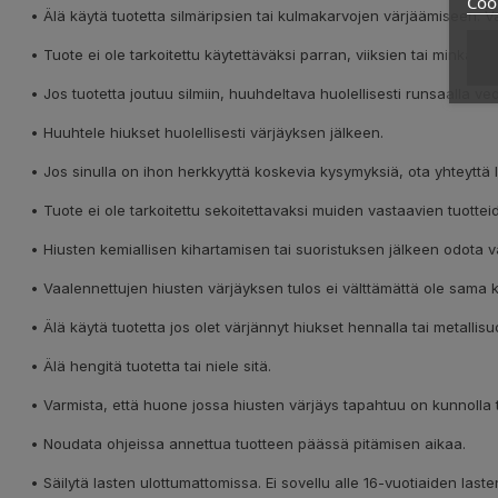
Cook
• Älä käytä tuotetta silmäripsien tai kulmakarvojen värjäämiseen. 
• Tuote ei ole tarkoitettu käytettäväksi parran, viiksien tai minkää
• Jos tuotetta joutuu silmiin, huuhdeltava huolellisesti runsaalla ved
• Huuhtele hiukset huolellisesti värjäyksen jälkeen.
• Jos sinulla on ihon herkkyyttä koskevia kysymyksiä, ota yhteyttä l
• Tuote ei ole tarkoitettu sekoitettavaksi muiden vastaavien tuotte
• Hiusten kemiallisen kihartamisen tai suoristuksen jälkeen odota v
• Vaalennettujen hiusten värjäyksen tulos ei välttämättä ole sama k
• Älä käytä tuotetta jos olet värjännyt hiukset hennalla tai metallisuol
• Älä hengitä tuotetta tai niele sitä.
• Varmista, että huone jossa hiusten värjäys tapahtuu on kunnolla t
• Noudata ohjeissa annettua tuotteen päässä pitämisen aikaa.
• Säilytä lasten ulottumattomissa. Ei sovellu alle 16-vuotiaiden last