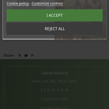
soodsamalt!
Hiilihydraatit
74g
Cookie policy
Customize cookies
- josta sokereita
<0,5g
Sind ootavad spetsiaalsed allahindlused,
eksklusiivsed kampaaniad ja kingitused!
Ravintokuitu
3,0g
Registreeru e-maili aadressiga ja saad
I ACCEPT
sooduskoodi!
Proteiini
8,4g
Suola
0,05g
Tahan sooduskoodi!
REJECT ALL
Valmistettu Italiassa.
Share
JÄRVE KESKUS
Pärnu mnt. 238, 11624 Tallinn
E-L 10-21, P 10-19
(+372) 677 8211
info@bio4you.eu