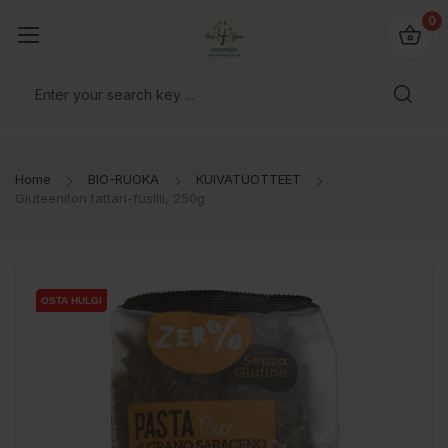
0
Home
BIO-RUOKA
KUIVATUOTTEET
Gluteeniton tattari-fusilli, 250g
OSTA HULGI
OSTA HULGI