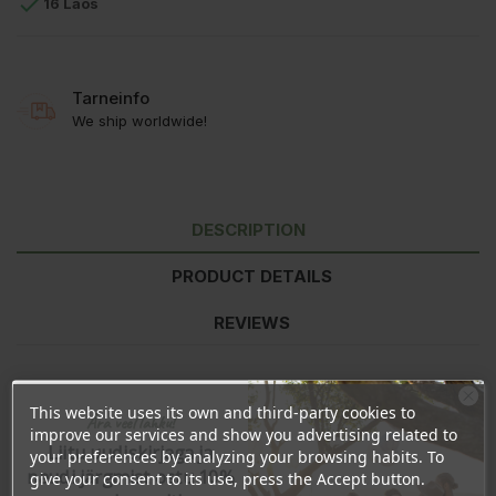

16 Laos
Tarneinfo
We ship worldwide!
DESCRIPTION
PRODUCT DETAILS
REVIEWS
Ravintoarvo
per 100g
This website uses its own and third-party cookies to
Ära veel lahku!
Energia
1499kJ/354kcal
improve our services and show you advertising related to
Liitu uudiskirjaga ja
Rasva
2,0g
your preferences by analyzing your browsing habits. To
naudi järgmist ostu 10%
- josta tyydyttynyttä
0,5g
give your consent to its use, press the Accept button.