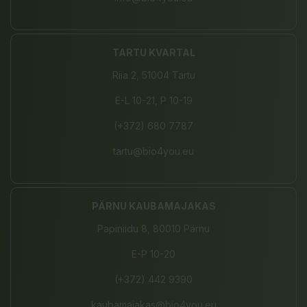
TARTU KVARTAL
Riia 2, 51004 Tartu
E-L 10-21, P 10-19
(+372) 680 7787
tartu@bio4you.eu
PÄRNU KAUBAMAJAKAS
Papiniidu 8, 80010 Pärnu
E-P 10-20
(+372) 442 9390
kaubamajakas@bio4you.eu