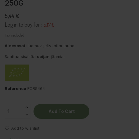
250G
5,44 €
Log in to buy for :
5.17 €
Tax included
Ainesosat:
luomuviljelty tattarijauho.
Saattaa sisältää
soijan
jäämiä.
Reference
ECR5464
Add To Cart
Add to wishlist