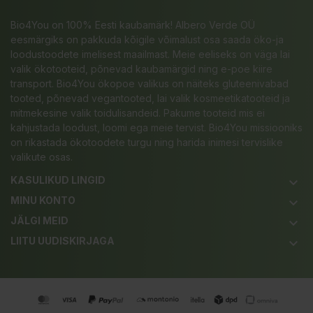
Bio4You on 100% Eesti kaubamärk! Albero Verde OÜ
eesmärgiks on pakkuda kõigile võimalust osa saada öko-ja
loodustoodete imelisest maailmast. Meie eeliseks on väga lai
valik ökotooteid, põnevad kaubamärgid ning e-poe kiire
transport. Bio4You ökopoe valikus on näiteks gluteenivabad
tooted, põnevad vegantooted, lai valik kosmeetikatooteid ja
mitmekesine valik toidulisandeid. Pakume tooteid mis ei
kahjustada loodust, loomi ega meie tervist. Bio4You missiooniks
on rikastada ökotoodete turgu ning harida inimesi tervislike
valikute osas.
KASULIKUD LINGID
keyboard_arrow_down
MINU KONTO
keyboard_arrow_down
JÄLGI MEID
keyboard_arrow_down
LIITU UUDISKIRJAGA
keyboard_arrow_down