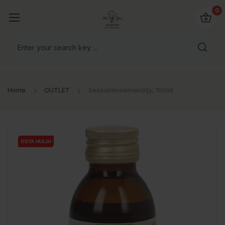
0
Home
OUTLET
Seesaminsiemenöljy, 100ml
OSTA HULGI
OSTA HULGI