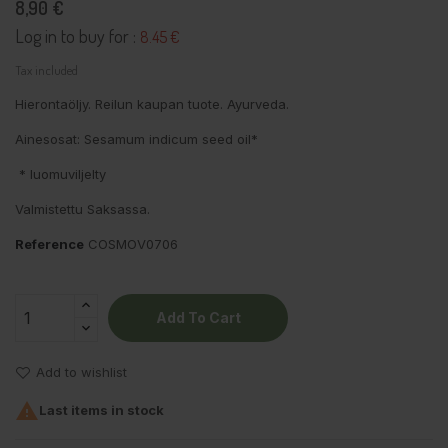
8,90 €
Log in to buy for :
8.45 €
Tax included
Hierontaöljy. Reilun kaupan tuote. Ayurveda.
Ainesosat: Sesamum indicum seed oil*
* luomuviljelty
Valmistettu Saksassa.
Reference
COSMOV0706
Add To Cart
Add to wishlist

Last items in stock