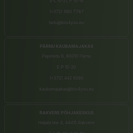
E-L 10-21, P 10-19
(+372) 680 7787
tartu@bio4you.eu
PÄRNU KAUBAMAJAKAS
Papiniidu 8, 80010 Pärnu
E-P 10-20
(+372) 442 9390
kaubamajakas@bio4you.eu
RAKVERE PÕHJAKESKUS
Haljala tee 4, 44415 Rakvere