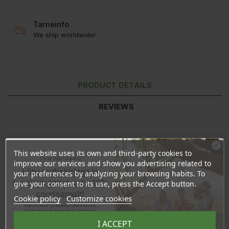
Tarneinfo
We ship worldwide!
PRODUCT DETAILS
REVIEWS
This website uses its own and third-party cookies to
Ära veel lahku!
improve our services and show you advertising related to
Liitu uudiskirjaga ja
your preferences by analyzing your browsing habits. To
naudi järgmist ostu 10%
give your consent to its use, press the Accept button.
soodsamalt!
Cookie policy
Customize cookies
Sind ootavad spetsiaalsed allahindlused,
eksklusiivsed kampaaniad ja kingitused!
Registreeru e-maili aadressiga ja saad
I ACCEPT
sooduskoodi!