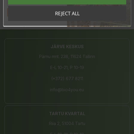
In stock
4 Items
Tahan sooduskoodi!
REJECT ALL
Share
JÄRVE KESKUS
Pärnu mnt. 238, 11624 Tallinn
E-L 10-21, P 10-19
(+372) 677 8211
info@bio4you.eu
TARTU KVARTAL
Riia 2, 51004 Tartu