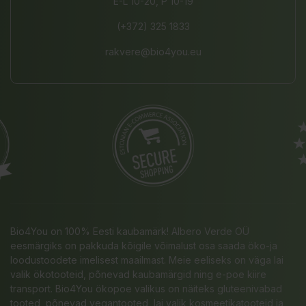
E-L 10-20, P 10-19
(+372) 325 1833
rakvere@bio4you.eu
Bio4You on 100% Eesti kaubamärk! Albero Verde OÜ
eesmärgiks on pakkuda kõigile võimalust osa saada öko-ja
loodustoodete imelisest maailmast. Meie eeliseks on väga lai
valik ökotooteid, põnevad kaubamärgid ning e-poe kiire
transport. Bio4You ökopoe valikus on näiteks gluteenivabad
tooted, põnevad vegantooted, lai valik kosmeetikatooteid ja